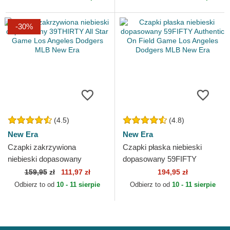
-30%
(4.5)
(4.8)
New Era
New Era
Czapki zakrzywiona
Czapki płaska niebieski
niebieski dopasowany
dopasowany 59FIFTY
39THIRTY All Star Game Los
Authentic On Field Game Los
159,95
zł
111,97 zł
194,95 zł
Angeles Dodgers MLB New
Angeles Dodgers MLB New
Odbierz to od
10 - 11 sierpie
Odbierz to od
10 - 11 sierpie
Era
Era