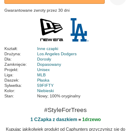
Gwarantowane zwroty przez 30 dni
Kształt:
Inne czapki
Drużyna:
Los Angeles Dodgers
Dla:
Dorosły
Zamknięcie:
Dopasowany
Projekt:
Unisex
Liga:
MLB
Daszek:
Płaska
Sylwetka:
59FIFTY
Kolor:
Niebieski
Stan:
Nowy; 100% oryginalny
#StyleForTrees
1 CZapka z daszkiem
=
1drzewo
Kupując jakikolwiek produkt od Caphunters przyczynisz się do