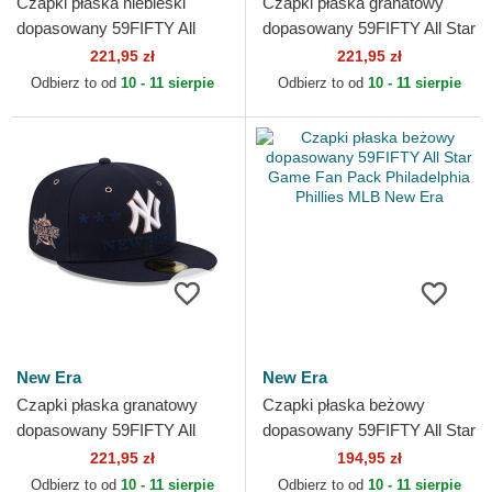
Czapki płaska niebieski
Czapki płaska granatowy
dopasowany 59FIFTY All
dopasowany 59FIFTY All Star
Star Game Workout Los
Game Workout New York
221,95 zł
221,95 zł
Angeles Dodgers MLB New
Yankees MLB New Era
Odbierz to od
10 - 11 sierpie
Odbierz to od
10 - 11 sierpie
Era
New Era
New Era
Czapki płaska granatowy
Czapki płaska beżowy
dopasowany 59FIFTY All
dopasowany 59FIFTY All Star
Star Game New York
Game Fan Pack Philadelphia
221,95 zł
194,95 zł
Yankees MLB New Era
Phillies MLB New Era
Odbierz to od
10 - 11 sierpie
Odbierz to od
10 - 11 sierpie