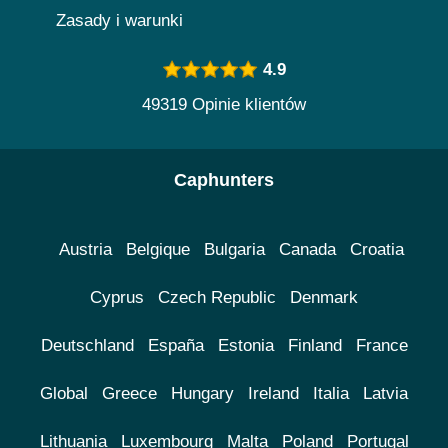
Zasady i warunki
4.9
49319 Opinie klientów
Caphunters
Austria
Belgique
Bulgaria
Canada
Croatia
Cyprus
Czech Republic
Denmark
Deutschland
España
Estonia
Finland
France
Global
Greece
Hungary
Ireland
Italia
Latvia
Lithuania
Luxembourg
Malta
Poland
Portugal