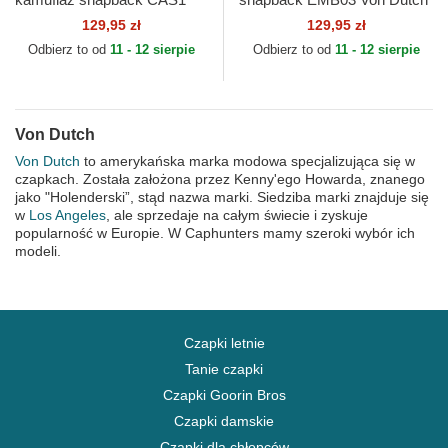
WAR Von Dutch
129,95 zł
129,95 zł
Odbierz to od
11 - 12 sierpie
Odbierz to od
11 - 12 sierpie
Von Dutch
Von Dutch
to amerykańska marka modowa specjalizująca się w
czapkach. Została założona przez Kenny'ego Howarda, znanego
jako "Holenderski”, stąd nazwa marki. Siedziba marki znajduje się
w
Los Angeles
, ale sprzedaje na całym świecie i zyskuje
popularność w Europie. W Caphunters mamy szeroki wybór ich
modeli.
Czapki letnie
Tanie czapki
Czapki Goorin Bros
Czapki damskie
Czapki dla chłopców