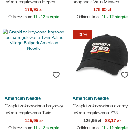
taśma regulowana Hepcat
snapback Valin Midwest
Huntington Beach American
Social Club American Needle
178,95 zł
178,95 zł
Needle
Odbierz to od
11 - 12 sierpie
Odbierz to od
11 - 12 sierpie
-30%
American Needle
American Needle
Czapki zakrzywiona brązowy
Czapki zakrzywiona czarny
taśma regulowana Twin
taśma regulowana Z28
Palms Village Ballpark
Ballpark American Needle
125,95 zł
125,95
zł
88,17 zł
American Needle
Odbierz to od
11 - 12 sierpie
Odbierz to od
11 - 12 sierpie