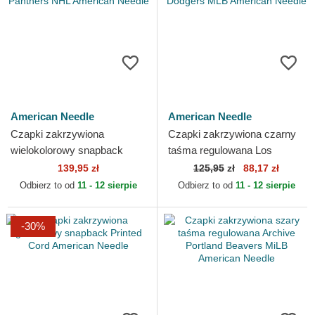
American Needle
American Needle
Czapki zakrzywiona
Czapki zakrzywiona czarny
wielokolorowy snapback
taśma regulowana Los
Florida Panthers NHL Sinclair
Angeles Dodgers Ballpark
139,95 zł
125,95
zł
88,17 zł
Florida Panthers NHL...
Los Angeles Dodgers MLB...
Odbierz to od
11 - 12 sierpie
Odbierz to od
11 - 12 sierpie
-30%