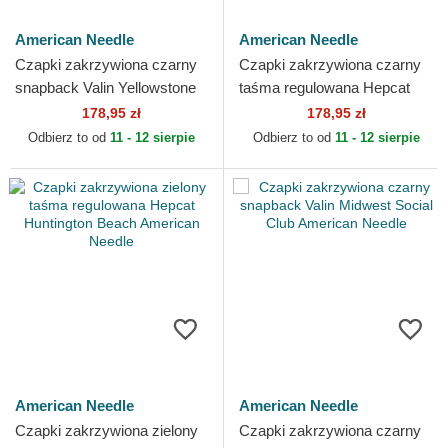
American Needle
American Needle
Czapki zakrzywiona czarny
Czapki zakrzywiona czarny
snapback Valin Yellowstone
taśma regulowana Hepcat
National Park American
Kansas City Katz MLB
178,95 zł
178,95 zł
Needle
American Needle
Odbierz to od
11 - 12 sierpie
Odbierz to od
11 - 12 sierpie
American Needle
American Needle
Czapki zakrzywiona zielony
Czapki zakrzywiona czarny