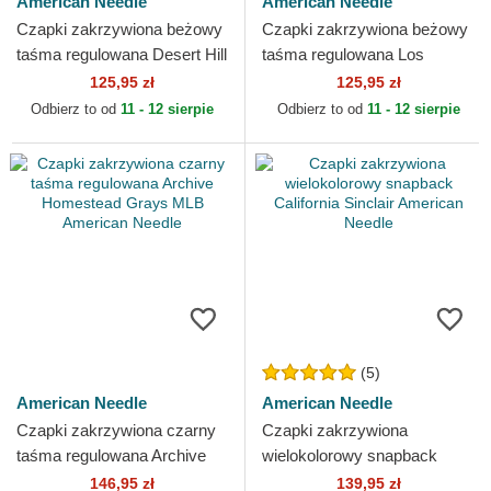
American Needle
American Needle
Czapki zakrzywiona beżowy
Czapki zakrzywiona beżowy
taśma regulowana Desert Hill
taśma regulowana Los
Motel Ballpark American
Angeles Speedway Ballpark
125,95 zł
125,95 zł
Needle
American Needle
Odbierz to od
11 - 12 sierpie
Odbierz to od
11 - 12 sierpie
(5)
American Needle
American Needle
Czapki zakrzywiona czarny
Czapki zakrzywiona
taśma regulowana Archive
wielokolorowy snapback
Homestead Grays MLB
California Sinclair American
146,95 zł
139,95 zł