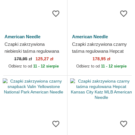
American Needle
American Needle
Czapki zakrzywiona
Czapki zakrzywiona czarny
niebieski taśma regulowana
taśma regulowana Hepcat
Cleveland Cubs Archive
Fender American Needle
178,95
zł
125,27 zł
178,95 zł
Legend Cleveland Cubs
Odbierz to od
11 - 12 sierpie
Odbierz to od
11 - 12 sierpie
MLB...