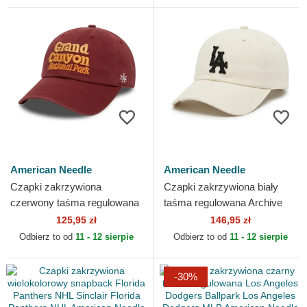
American Needle
American Needle
Czapki zakrzywiona
Czapki zakrzywiona biały
czerwony taśma regulowana
taśma regulowana Archive
Ballpark American Needle
Los Angeles Dodgers MLB
125,95 zł
146,95 zł
American Needle
Odbierz to od
11 - 12 sierpie
Odbierz to od
11 - 12 sierpie
-30%