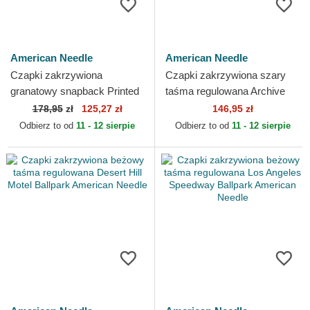
American Needle
American Needle
Czapki zakrzywiona
Czapki zakrzywiona szary
granatowy snapback Printed
taśma regulowana Archive
Cord American Needle
Portland Beavers MiLB
178,95
zł
125,27 zł
146,95 zł
American Needle
Odbierz to od
11 - 12 sierpie
Odbierz to od
11 - 12 sierpie