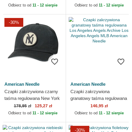
American Needle
Needle
Odbierz to od
11 - 12 sierpie
Odbierz to od
11 - 12 sierpie
-30%
American Needle
American Needle
Czapki zakrzywiona czarny
Czapki zakrzywiona
taśma regulowana New York
granatowy taśma regulowana
Black Yankees Hepcat New
Los Angeles Angels Archive
178,95
zł
125,27 zł
146,95 zł
York Black Yankees...
Los Angeles Angels MLB...
Odbierz to od
11 - 12 sierpie
Odbierz to od
11 - 12 sierpie
-30%