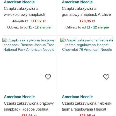
American Needle
American Needle
Czapki zakrzywiona
Czapki zakrzywiona
wielokolorowy snapback
granatowy snapback Archive
Valin American Needle
Valin Gin and tonic Cocktails
159,95
zł
111,97 zł
178,95 zł
American Needle
Odbierz to od
11 - 12 sierpie
Odbierz to od
11 - 12 sierpie
American Needle
American Needle
Czapki zakrzywiona brązowy
Czapki zakrzywiona niebieski
snapback Roscoe Joshua
taśma regulowana Hepcat
Tree National Park American
Chevrolet 76 American
178,95 zł
178,95 zł