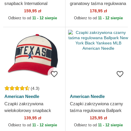
snapback International
granatowy taśma regulowana
Speedway Tri Color
Hepcat American Needle
159,95 zł
178,95 zł
American Needle
Odbierz to od
11 - 12 sierpie
Odbierz to od
11 - 12 sierpie
(4.3)
American Needle
American Needle
Czapki zakrzywiona
Czapki zakrzywiona czarny
wielokolorowy snapback
taśma regulowana Ballpark
Sinclair American Needle
New York Black Yankees
139,95 zł
125,95 zł
MLB American Needle
Odbierz to od
11 - 12 sierpie
Odbierz to od
11 - 12 sierpie