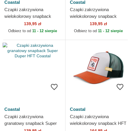
Coastal
Coastal
Czapki zakrzywiona
Czapki zakrzywiona
wielokolorowy snapback
wielokolorowy snapback
Better Hawaii HFT Coastal
When In Doubt Paddle Out
139,95 zł
139,95 zł
HFT Coastal
Odbierz to od
11 - 12 sierpie
Odbierz to od
11 - 12 sierpie
Coastal
Coastal
Czapki zakrzywiona
Czapki zakrzywiona
granatowy snapback Super
wielokolorowy snapback HFT
Duper HFT Coastal
Mermaid Weed Coastal
139,95 zł
164,95 zł