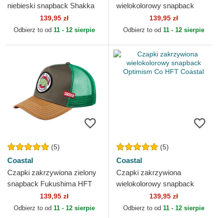
niebieski snapback Shakka
wielokolorowy snapback
HFT Coastal
Theres One In Every Port
139,95 zł
139,95 zł
HFT Coastal
Odbierz to od
11 - 12 sierpie
Odbierz to od
11 - 12 sierpie
(5)
(5)
Coastal
Coastal
Czapki zakrzywiona zielony
Czapki zakrzywiona
snapback Fukushima HFT
wielokolorowy snapback
Coastal
Optimism Co HFT Coastal
139,95 zł
139,95 zł
Odbierz to od
11 - 12 sierpie
Odbierz to od
11 - 12 sierpie