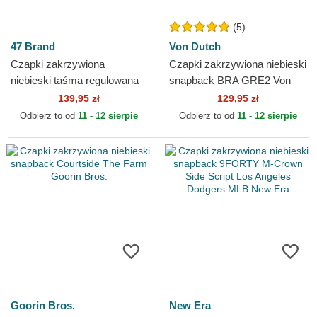
(5)
47 Brand
Von Dutch
Czapki zakrzywiona
Czapki zakrzywiona niebieski
niebieski taśma regulowana
snapback BRA GRE2 Von
MVP Dark Teal San Jose
Dutch
139,95 zł
129,95 zł
Sharks NHL 47 Brand
Odbierz to od
11 - 12 sierpie
Odbierz to od
11 - 12 sierpie
Goorin Bros.
New Era