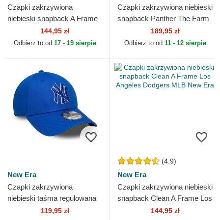
Czapki zakrzywiona
Czapki zakrzywiona niebieski
niebieski snapback A Frame
snapback Panther The Farm
League Essential New York
Goorin Bros.
144,95 zł
189,95 zł
Yankees MLB New Era
Odbierz to od
17 - 19 sierpie
Odbierz to od
11 - 12 sierpie
(4.9)
New Era
New Era
Czapki zakrzywiona
Czapki zakrzywiona niebieski
niebieski taśma regulowana
snapback Clean A Frame Los
9FORTY Team Outline New
Angeles Dodgers MLB New
119,95 zł
144,95 zł