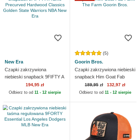
(5)
New Era
Goorin Bros.
Czapki zakrzywiona
Czapki zakrzywiona niebieski
niebieski snapback 9FIFTY A
snapback Him Goat Fab
Frame Precurved Hardwood
Farm The Farm Goorin Bros.
194,95 zł
189,95
zł
132,97 zł
Classics Golden State...
Odbierz to od
11 - 12 sierpie
Odbierz to od
11 - 12 sierpie