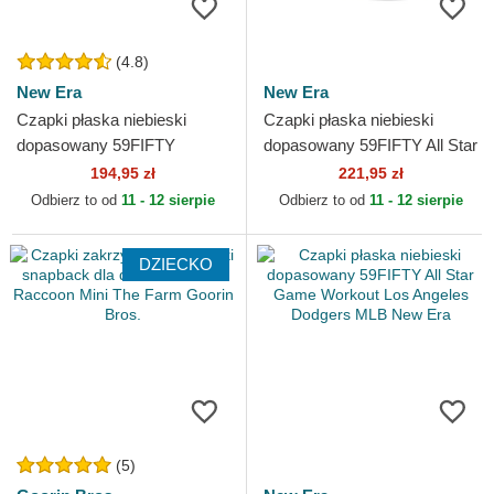
(4.8)
New Era
New Era
Czapki płaska niebieski
Czapki płaska niebieski
dopasowany 59FIFTY
dopasowany 59FIFTY All Star
Authentic On Field Game Los
Game Los Angeles Dodgers
194,95 zł
221,95 zł
Angeles Dodgers MLB New
MLB New Era
Odbierz to od
11 - 12 sierpie
Odbierz to od
11 - 12 sierpie
Era
DZIECKO
(5)