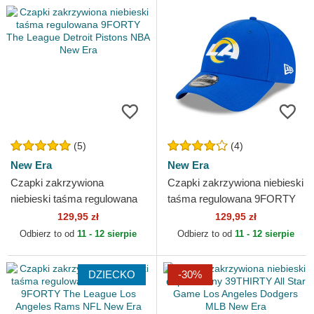
(5)
(4)
New Era
New Era
Czapki zakrzywiona
Czapki zakrzywiona niebieski
niebieski taśma regulowana
taśma regulowana 9FORTY
9FORTY The League Detroit
The League Los Angeles
129,95 zł
129,95 zł
Pistons NBA New Era
Rams NFL New Era
Odbierz to od
11 - 12 sierpie
Odbierz to od
11 - 12 sierpie
DZIECKO
-30%