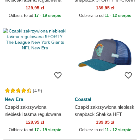
9FORTY Floral Icon Los
Player Replica New York
129,95 zł
139,95 zł
Angeles Dodgers MLB New
Mets MLB New Era
Odbierz to od
17 - 19 sierpie
Odbierz to od
11 - 12 sierpie
Era
(4.9)
New Era
Coastal
Czapki zakrzywiona
Czapki zakrzywiona niebieski
niebieski taśma regulowana
snapback Shakka HFT
9FORTY The League New
Coastal
129,95 zł
139,95 zł
York Giants NFL New Era
Odbierz to od
17 - 19 sierpie
Odbierz to od
11 - 12 sierpie