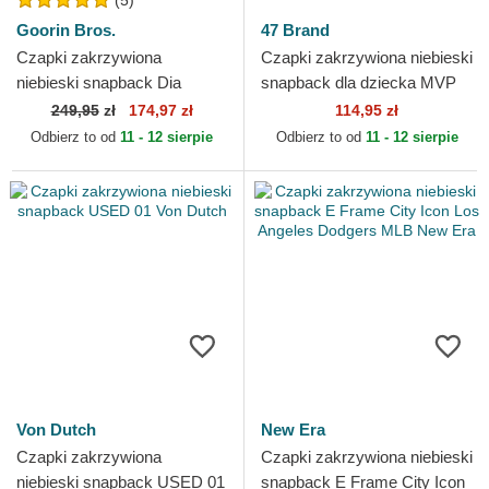
(5)
Goorin Bros.
47 Brand
Czapki zakrzywiona
Czapki zakrzywiona niebieski
niebieski snapback Dia
snapback dla dziecka MVP
Pancho Dia Los Muertos The
Branson Los Angeles
249,95
zł
174,97 zł
114,95 zł
Farm Goorin Bros.
Dodgers MLB 47 Brand
Odbierz to od
11 - 12 sierpie
Odbierz to od
11 - 12 sierpie
Von Dutch
New Era
Czapki zakrzywiona
Czapki zakrzywiona niebieski
niebieski snapback USED 01
snapback E Frame City Icon