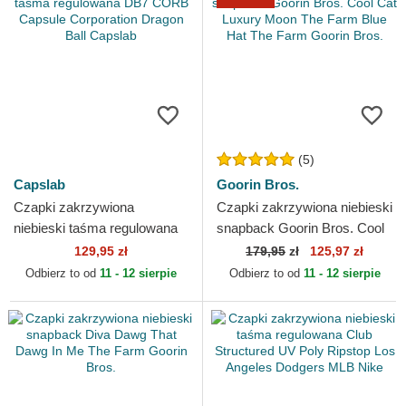
(5)
Capslab
Goorin Bros.
Czapki zakrzywiona
Czapki zakrzywiona niebieski
niebieski taśma regulowana
snapback Goorin Bros. Cool
DB7 CORB Capsule
Cat Luxury Moon The Farm
129,95 zł
179,95
zł
125,97 zł
Corporation Dragon Ball
Blue Hat The...
Odbierz to od
11 - 12 sierpie
Odbierz to od
11 - 12 sierpie
Capslab