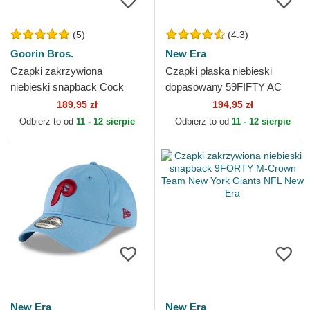
(5)
(4.3)
Goorin Bros.
New Era
Czapki zakrzywiona
Czapki płaska niebieski
niebieski snapback Cock
dopasowany 59FIFTY AC
Rooster Field 100 The Farm
Perf New York Mets MLB
189,95 zł
194,95 zł
Goorin Bros.
New Era
Odbierz to od
11 - 12 sierpie
Odbierz to od
11 - 12 sierpie
New Era
New Era