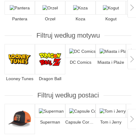
Pantera
Orzeł
Koza
Kogut
S
Filtruj według motywu
DC Comics
Miasta i Plaże
K
Looney Tunes
Dragon Ball
Filtruj według postaci
Superman
Capsule Corporation
Tom i Jerry