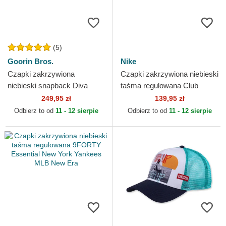
(5)
Goorin Bros.
Nike
Czapki zakrzywiona
Czapki zakrzywiona niebieski
niebieski snapback Diva
taśma regulowana Club
Dawg That Dawg In Me The
Structured UV Poly Ripstop
249,95 zł
139,95 zł
Farm Goorin Bros.
Los Angeles Dodgers...
Odbierz to od
11 - 12 sierpie
Odbierz to od
11 - 12 sierpie