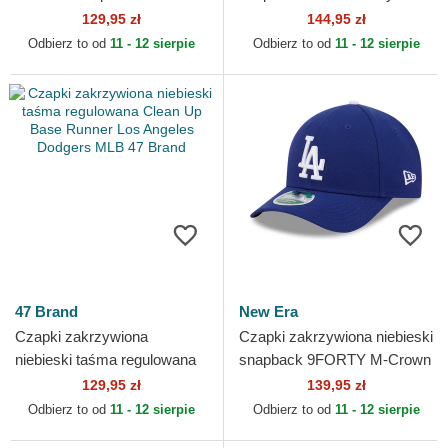
Von Dutch
Los Angeles Dodgers MLB
129,95 zł
144,95 zł
New Era
Odbierz to od
11 - 12 sierpie
Odbierz to od
11 - 12 sierpie
47 Brand
New Era
Czapki zakrzywiona
Czapki zakrzywiona niebieski
niebieski taśma regulowana
snapback 9FORTY M-Crown
Clean Up Base Runner Los
Player Replica Los Angeles
129,95 zł
139,95 zł
Angeles Dodgers MLB 47
Dodgers MLB New Era
Odbierz to od
11 - 12 sierpie
Odbierz to od
11 - 12 sierpie
Brand