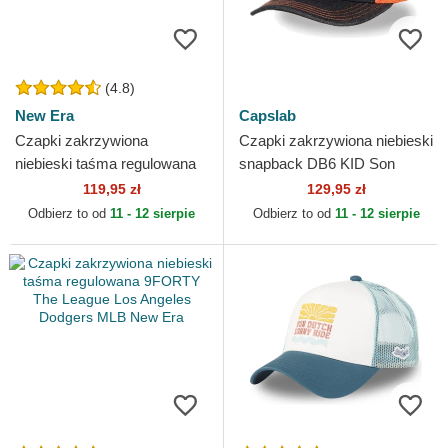
(4.8)
New Era
Capslab
Czapki zakrzywiona
Czapki zakrzywiona niebieski
niebieski taśma regulowana
snapback DB6 KID Son
9FORTY Essential Los
Goku Dragon Ball Capslab
119,95 zł
129,95 zł
Angeles Dodgers MLB New
Odbierz to od
11 - 12 sierpie
Odbierz to od
11 - 12 sierpie
Era