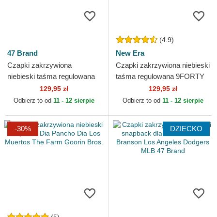
(4.9)
47 Brand
New Era
Czapki zakrzywiona
Czapki zakrzywiona niebieski
niebieski taśma regulowana
taśma regulowana 9FORTY
Clean Up Vapor New York
The League Toronto Blue
129,95 zł
129,95 zł
Yankees MLB 47 Brand
Jays MLB New Era
Odbierz to od
11 - 12 sierpie
Odbierz to od
11 - 12 sierpie
-30%
DZIECKO