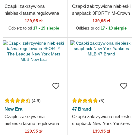
Czapki zakrzywiona
Czapki zakrzywiona niebieski
niebieski taśma regulowana
snapback 9FORTY M-Crown
9TWENTY Core Classic
Team New York Giants NFL
129,95 zł
139,95 zł
Philadelphia Phillies MLB
New Era
Odbierz to od
17 - 19 sierpie
Odbierz to od
17 - 19 sierpie
New Era
(4.9)
(5)
New Era
47 Brand
Czapki zakrzywiona
Czapki zakrzywiona niebieski
niebieski taśma regulowana
snapback New York Yankees
9FORTY The League New
MLB 47 Brand
129,95 zł
139,95 zł