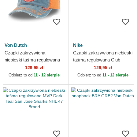
Von Dutch
Nike
Czapki zakrzywiona
Czapki zakrzywiona niebieski
niebieski taśma regulowana
taśma regulowana Club
RETRO02 Von Dutch
Unstructured Los Angeles
129,95 zł
129,95 zł
Dodgers MLB Nike
Odbierz to od
11 - 12 sierpie
Odbierz to od
11 - 12 sierpie