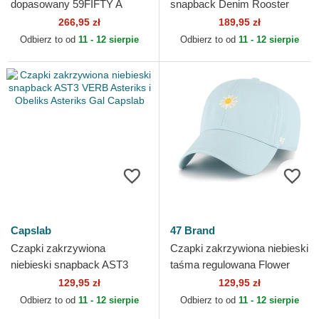
dopasowany 59FIFTY A
snapback Denim Rooster
Frame Championship Side
The Farm Goorin Bros.
266,95 zł
189,95 zł
Flag Los Angeles Dodgers
Odbierz to od
11 - 12 sierpie
Odbierz to od
11 - 12 sierpie
MLB...
Capslab
47 Brand
Czapki zakrzywiona
Czapki zakrzywiona niebieski
niebieski snapback AST3
taśma regulowana Flower
VERB Asteriks i Obeliks
Clean Up Nature Base
129,95 zł
129,95 zł
Asteriks Gal Capslab
Runner Icon 47 Brand
Odbierz to od
11 - 12 sierpie
Odbierz to od
11 - 12 sierpie