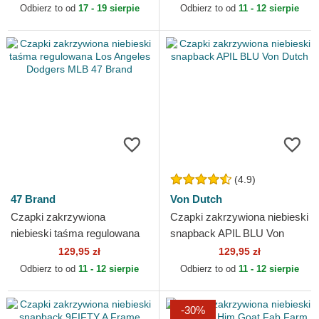
York Mets MLB New Era
Odbierz to od
17 - 19 sierpie
Odbierz to od
11 - 12 sierpie
(4.9)
47 Brand
Von Dutch
Czapki zakrzywiona
Czapki zakrzywiona niebieski
niebieski taśma regulowana
snapback APIL BLU Von
Los Angeles Dodgers MLB
Dutch
129,95 zł
129,95 zł
47 Brand
Odbierz to od
11 - 12 sierpie
Odbierz to od
11 - 12 sierpie
-30%