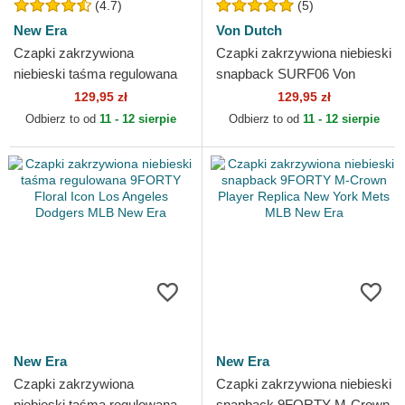
(4.7)
(5)
New Era
Von Dutch
Czapki zakrzywiona
Czapki zakrzywiona niebieski
niebieski taśma regulowana
snapback SURF06 Von
9FORTY The League Los
Dutch
129,95 zł
129,95 zł
Angeles Dodgers MLB New
Odbierz to od
11 - 12 sierpie
Odbierz to od
11 - 12 sierpie
Era
New Era
New Era
Czapki zakrzywiona
Czapki zakrzywiona niebieski
niebieski taśma regulowana
snapback 9FORTY M-Crown