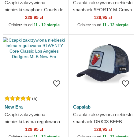
Czapki zakrzywiona
Czapki zakrzywiona niebieski
niebieski snapback Courtside
snapback 9FORTY M-Crown
The Farm Goorin Bros.
Side Script Los Angeles
229,95 zł
129,95 zł
Dodgers MLB New Era
Odbierz to od
11 - 12 sierpie
Odbierz to od
11 - 12 sierpie
(5)
New Era
Capslab
Czapki zakrzywiona
Czapki zakrzywiona niebieski
niebieski taśma regulowana
snapback DRK03 BEEB
9TWENTY Core Classic Los
Beer Pong Koktajle Capslab
129,95 zł
129,95 zł
Angeles Dodgers MLB New
Odbierz to od
11 - 12 sierpie
Odbierz to od
11 - 12 sierpie