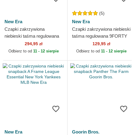
(5)
New Era
New Era
Czapki zakrzywiona
Czapki zakrzywiona niebieski
niebieski taśma regulowana
taśma regulowana 9FORTY
9FIFTY Retro Crown
The League Philadelphia
294,95 zł
129,95 zł
Relaxed Heritage Fit New
76ers NBA New Era
Odbierz to od
11 - 12 sierpie
Odbierz to od
11 - 12 sierpie
Era
New Era
Goorin Bros.