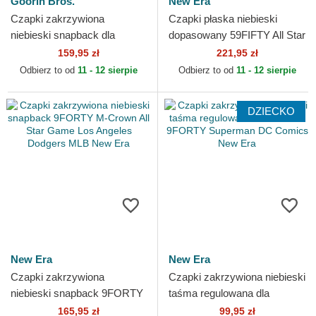
Goorin Bros.
New Era
Czapki zakrzywiona
Czapki płaska niebieski
niebieski snapback dla
dopasowany 59FIFTY All Star
dziecka Rascal Raccoon
Game Workout Los Angeles
159,95 zł
221,95 zł
Mini The Farm Goorin Bros.
Dodgers MLB New Era
Odbierz to od
11 - 12 sierpie
Odbierz to od
11 - 12 sierpie
DZIECKO
New Era
New Era
Czapki zakrzywiona
Czapki zakrzywiona niebieski
niebieski snapback 9FORTY
taśma regulowana dla
M-Crown All Star Game Los
dziecka 9FORTY Superman
165,95 zł
99,95 zł