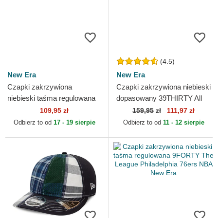
(4.5)
New Era
New Era
Czapki zakrzywiona
Czapki zakrzywiona niebieski
niebieski taśma regulowana
dopasowany 39THIRTY All
dla dziecka 9FORTY The
Star Game Los Angeles
109,95 zł
159,95
zł
111,97 zł
League Los Angeles Rams
Dodgers MLB New Era
Odbierz to od
17 - 19 sierpie
Odbierz to od
11 - 12 sierpie
NFL...