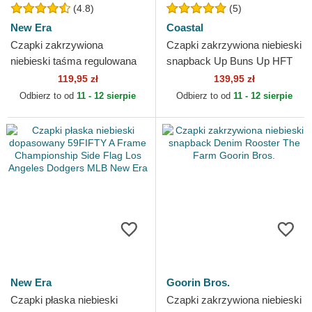
(4.8)
(5)
New Era
Coastal
Czapki zakrzywiona
Czapki zakrzywiona niebieski
niebieski taśma regulowana
snapback Up Buns Up HFT
9FORTY Essential New York
Coastal
119,95 zł
139,95 zł
Yankees MLB New Era
Odbierz to od
11 - 12 sierpie
Odbierz to od
11 - 12 sierpie
New Era
Goorin Bros.
Czapki płaska niebieski
Czapki zakrzywiona niebieski