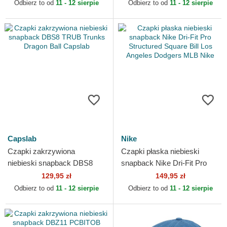
York Yankees MLB New Era
Era
Odbierz to od
11 - 12 sierpie
Odbierz to od
11 - 12 sierpie
Capslab
Nike
Czapki zakrzywiona
Czapki płaska niebieski
niebieski snapback DBS8
snapback Nike Dri-Fit Pro
TRUB Trunks Dragon Ball
Structured Square Bill Los
129,95 zł
149,95 zł
Capslab
Angeles Dodgers MLB...
Odbierz to od
11 - 12 sierpie
Odbierz to od
11 - 12 sierpie