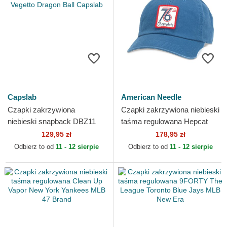
Capslab
American Needle
Czapki zakrzywiona
Czapki zakrzywiona niebieski
niebieski snapback DBZ11
taśma regulowana Hepcat
PCBITOB Vegetto Dragon
Chevrolet 76 American
129,95 zł
178,95 zł
Ball Capslab
Needle
Odbierz to od
11 - 12 sierpie
Odbierz to od
11 - 12 sierpie