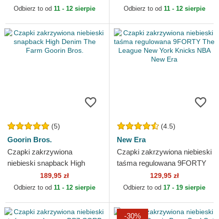
Angeles Dodgers MLB New
DC Comics New Era
Odbierz to od
11 - 12 sierpie
Odbierz to od
11 - 12 sierpie
Era
(5)
(4.5)
Goorin Bros.
New Era
Czapki zakrzywiona
Czapki zakrzywiona niebieski
niebieski snapback High
taśma regulowana 9FORTY
Denim The Farm Goorin
The League New York Knicks
189,95 zł
129,95 zł
Bros.
NBA New Era
Odbierz to od
11 - 12 sierpie
Odbierz to od
17 - 19 sierpie
-30%