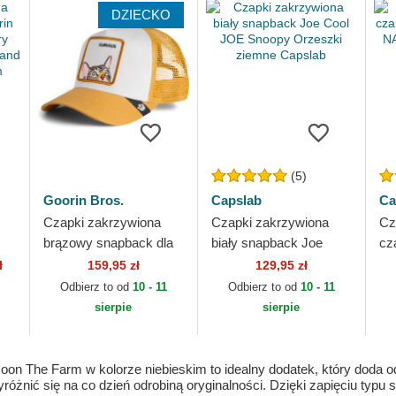
DZIECKO
(5)
Goorin Bros.
Capslab
Ca
Czapki zakrzywiona
Czapki zakrzywiona
Cz
brązowy snapback dla
biały snapback Joe
cz
y
dziecka Curious Cat
Cool JOE Snoopy
Co
ł
159,95 zł
129,95 zł
rm
Mini The Farm Goorin
Orzeszki ziemne
Or
Odbierz to od
10 - 11
Odbierz to od
10 - 11
Bros.
Capslab
Ca
sierpie
sierpie
n The Farm w kolorze niebieskim to idealny dodatek, który doda odro
wyróżnić się na co dzień odrobiną oryginalności. Dzięki zapięciu ty