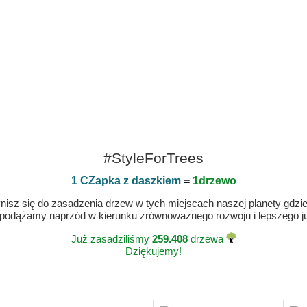
#StyleForTrees
1 CZapka z daszkiem
=
1drzewo
isz się do zasadzenia drzew w tych miejscach naszej planety gdzie n
 podążamy naprzód w kierunku zrównoważnego rozwoju i lepszego jut
Już zasadziliśmy
259.408
drzewa
Dziękujemy!