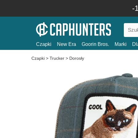
-
Czapki
New Era
Goorin Bros.
Marki
Dl
Czapki
>
Trucker
>
Dorosły