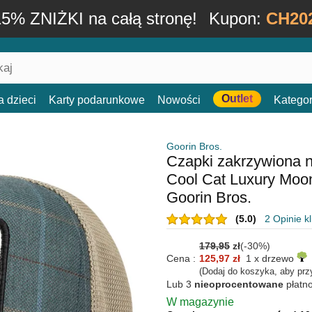
15% ZNIŻKI na całą stronę!
Kupon:
CH20
Outlet
a dzieci
Karty podarunkowe
Nowości
Kategor
Goorin Bros.
Czapki zakrzywiona n
Cool Cat Luxury Moo
Goorin Bros.
(5.0)
2 Opinie k
179,95
zł
(-30%)
Cena :
125,97 zł
1 x drzewo
(Dodaj do koszyka, aby prz
Lub 3
nieoprocentowane
płatn
W magazynie