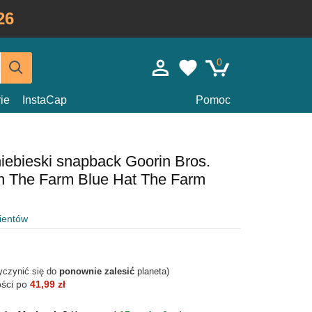
26
0
ie
InstaCap
Pomoc
iebieski snapback Goorin Bros.
n The Farm Blue Hat The Farm
lientów
yczynić się do
ponownie zalesić
planeta)
ości po
41,99 zł