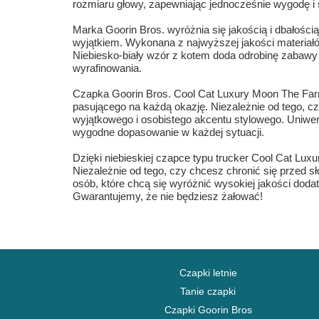
rozmiaru głowy, zapewniając jednocześnie wygodę i s
Marka Goorin Bros. wyróżnia się jakością i dbałości
wyjątkiem. Wykonana z najwyższej jakości materiałów
Niebiesko-biały wzór z kotem doda odrobinę zabawy i
wyrafinowania.
Czapka Goorin Bros. Cool Cat Luxury Moon The Far
pasującego na każdą okazję. Niezależnie od tego, c
wyjątkowego i osobistego akcentu stylowego. Uniwers
wygodne dopasowanie w każdej sytuacji.
Dzięki niebieskiej czapce typu trucker Cool Cat Lu
Niezależnie od tego, czy chcesz chronić się przed s
osób, które chcą się wyróżnić wysokiej jakości doda
Gwarantujemy, że nie będziesz żałować!
Czapki letnie
Tanie czapki
Czapki Goorin Bros