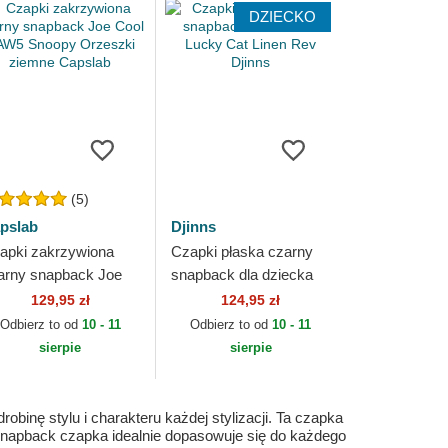
DZIECKO
(5)
pslab
Djinns
apki zakrzywiona
Czapki płaska czarny
arny snapback Joe
snapback dla dziecka
ol NAW5 Snoopy
Lucky Cat Linen Rev
129,95 zł
124,95 zł
zeszki ziemne
Djinns
Odbierz to od
10 - 11
Odbierz to od
10 - 11
pslab
sierpie
sierpie
binę stylu i charakteru każdej stylizacji. Ta czapka
pu snapback czapka idealnie dopasowuje się do każdego