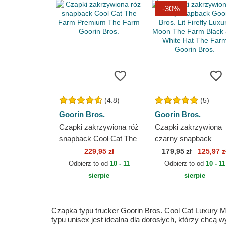
-30%
(4.8)
(5)
Goorin Bros.
Goorin Bros.
Czapki zakrzywiona róż
Czapki zakrzywiona
snapback Cool Cat The
czarny snapback
Farm Premium The
Goorin Bros. Lit Firefl
229,95 zł
179,95
zł
125,97 z
Farm Goorin Bros.
Luxury Moon The Fa
Odbierz to od
10 - 11
Odbierz to od
10 - 11
Black and White...
sierpie
sierpie
Czapka typu trucker Goorin Bros. Cool Cat Luxury Moo
typu unisex jest idealna dla dorosłych, którzy chcą 