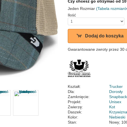
Czy chcesz go otrzymać od 10
Jeden Rozmiar
(Tabela rozmiaró
Ilość
Dodaj do koszyka
Gwarantowane zwroty przez 30 
Kształt:
Trucker
Dla:
Dorosły
Zamknięcie:
Snapbac
Projekt:
Unisex
Zwierzę:
Kot
Daszek:
Krzywizn
Kolor:
Niebieski
Stan:
Nowy; 10