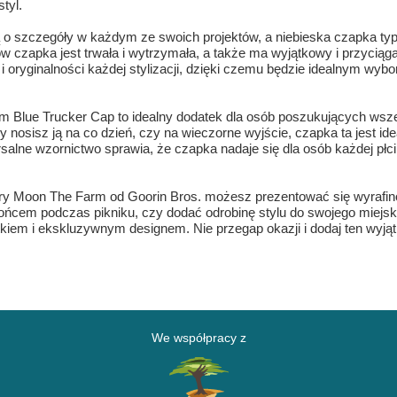
tyl.
ą o szczegóły w każdym ze swoich projektów, a niebieska czapka typ
 czapka jest trwała i wytrzymała, a także ma wyjątkowy i przyciąga
 oryginalności każdej stylizacji, dzięki czemu będzie idealnym wybo
m Blue Trucker Cap to idealny dodatek dla osób poszukujących ws
zy nosisz ją na co dzień, czy na wieczorne wyjście, czapka ta jest
alne wzornictwo sprawia, że czapka nadaje się dla osób każdej płci,
xury Moon The Farm od Goorin Bros. możesz prezentować się wyrafin
łońcem podczas pikniku, czy dodać odrobinę stylu do swojego miejsk
tkiem i ekskluzywnym designem. Nie przegap okazji i dodaj ten wyją
We współpracy z