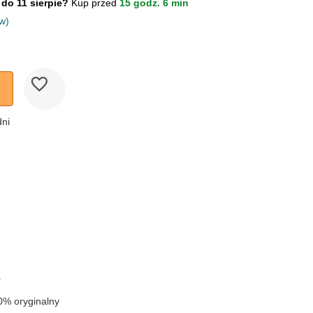
 do 11 sierpie?
Kup przed
15 godz. 6 min
w)
dni
k
a
0% oryginalny