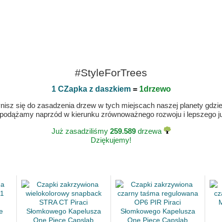
#StyleForTrees
1 CZapka z daszkiem
=
1drzewo
isz się do zasadzenia drzew w tych miejscach naszej planety gdzie n
 podążamy naprzód w kierunku zrównoważnego rozwoju i lepszego jut
Już zasadziliśmy
259.589
drzewa
Dziękujemy!