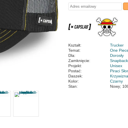
Kształt:
Trucker
Temat:
One Piec
Dla:
Dorosły
Zamknięcie:
Snapbac
Projekt:
Unisex
Postać:
Piraci S
Daszek:
Krzywizn
Kolor:
Czarny
Stan:
Nowy; 10