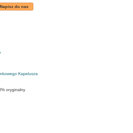
Napisz do nas
e
k
łomkowego Kapelusza
a
0% oryginalny