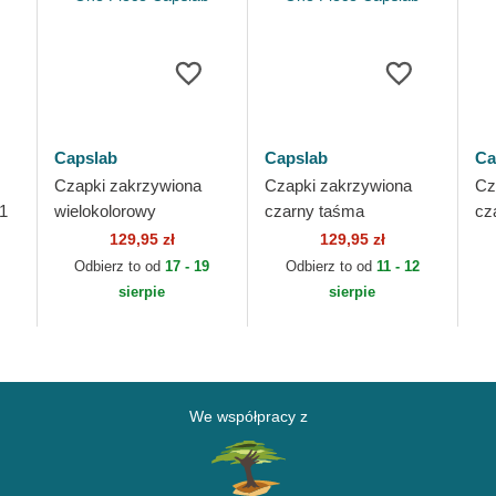
Capslab
Capslab
Ca
Czapki zakrzywiona
Czapki zakrzywiona
Cz
1
wielokolorowy
czarny taśma
cz
snapback STRA CT
regulowana OP6 PIR
MO
129,95 zł
129,95 zł
e
Piraci Słomkowego
Piraci Słomkowego
On
Odbierz to od
17 - 19
Odbierz to od
11 - 12
Kapelusza One Piece
Kapelusza One Piece
sierpie
sierpie
Capslab
Capslab
We współpracy z