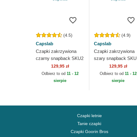
(4.5)
(4.9)
Capslab
Capslab
Czapki zakrzywiona
Czapki zakrzywiona
czarny snapback SKU2
szary snapback SKU
Piraci Słomkowego
Piraci Słomkowego
129,95 zł
129,95 zł
Kapelusza One Piece
Kapelusza One Piec
Odbierz to od
11 - 12
Odbierz to od
11 - 12
Capslab
Capslab
sierpie
sierpie
Czapki letnie
Tanie czapki
Czapki Goorin Bros