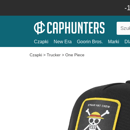
-
Czapki
New Era
Goorin Bros.
Marki
Dl
Czapki
>
Trucker
>
One Piece