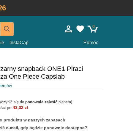
26
0
ie
InstaCap
Pomoc
czarny snapback ONE1 Piraci
za One Piece Capslab
lientów
yczynić się do
ponownie zalesić
planeta)
ości po
43,32 zł
ego produktu w naszych zapasach
ść e-mail, gdy będzie ponownie dostępna?