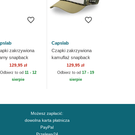
pslab
Capslab
apki zakrzywiona
Czapki zakrzywiona
arny snapback
kamuflaż snapback
N1 Monkey D. Luffy
OP5 CAM Roronoa
129,95 zł
129,95 zł
e Piece Capslab
Zoro One Piece
Odbierz to od
11 - 12
Odbierz to od
17 - 19
Capslab
sierpie
sierpie
Możesz zapłacić:
dowolna karta płatnicza
PayPal
Przelewy24