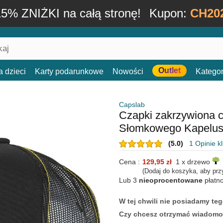
15% ZNIŻKI na całą stronę!
Kupon:
CH20
Outlet
a dzieci
Karty podarunkowe
Nowości
Kategor
Capslab
Czapki zakrzywiona 
Słomkowego Kapelus
(5.0)
1 Opinie k
Cena :
129,95 zł
1 x drzewo
(Dodaj do koszyka, aby prz
Lub 3
nieoprocentowane
płatn
W tej chwili nie posiadamy t
Czy chcesz otrzymać wiadomo