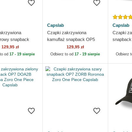
Capslab
Capslab
akrzywiona
Czapki zakrzywiona
Czapki za
orowy snapback
kamuflaż snapback OP5
snapback
Piraci
CAM Roronoa Zoro One
Słomkowe
129,95 zł
129,95 zł
ego Kapelusza One
Piece Capslab
Piece Cap
 to od
17 - 19 sierpie
Odbierz to od
17 - 19 sierpie
Odbierz 
pslab