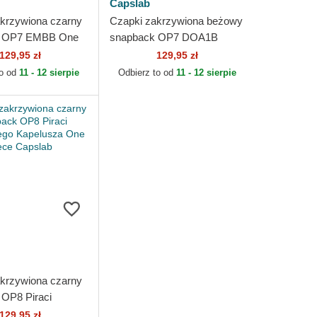
Capslab
krzywiona czarny
Czapki zakrzywiona beżowy
k OP7 EMBB One
snapback OP7 DOA1B
slab
Monkey D. Luffy One Piece
129,95 zł
129,95 zł
Capslab
to od
11 - 12 sierpie
Odbierz to od
11 - 12 sierpie
krzywiona czarny
OP8 Piraci
go Kapelusza One
129,95 zł