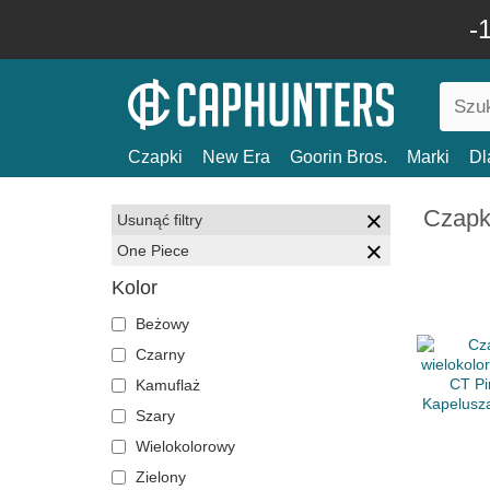
-
Czapki
New Era
Goorin Bros.
Marki
Dl
Czapk
Usunąć filtry
One Piece
Kolor
Beżowy
Czarny
Kamuflaż
Szary
Wielokolorowy
Zielony