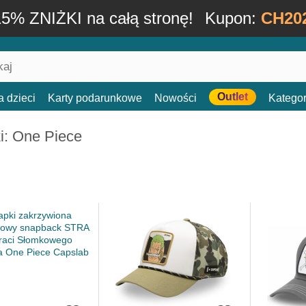
15% ZNIŻKI na całą stronę!
Kupon:
CH20
Outlet
a dzieci
Karty podarunkowe
Nowości
Kategor
i: One Piece