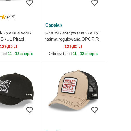
(4.9)
Capslab
krzywiona szary
Czapki zakrzywiona czarny
 SKU1 Piraci
taśma regulowana OP6 PIR
go Kapelusza One
Piraci Słomkowego
129,95 zł
129,95 zł
slab
Kapelusza One Piece
to od
11 - 12 sierpie
Odbierz to od
11 - 12 sierpie
Capslab