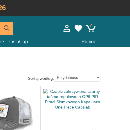
26
0
ie
InstaCap
Pomoc
Sortuj według: