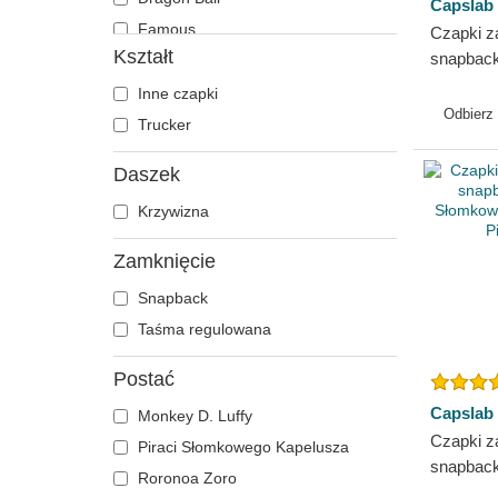
Capslab
Famous
Czapki z
Kształt
snapbac
Fast & Furious
Roronoa 
Gra o Tron
Inne czapki
Capslab
Odbierz
Gru, Dru i Minionki
Trucker
Harry Potter
Daszek
Hip Hop Dogz
Krzywizna
Koktajle
Kung Fu Panda
Zamknięcie
Looney Tunes
Snapback
Lucky Luke
Taśma regulowana
Miasta i Plaże
Mistrzowie: Oliver i Benji
Postać
Muzyka
Capslab
Monkey D. Luffy
My Hero Academia
Czapki z
Piraci Słomkowego Kapelusza
Naruto
snapback
Roronoa Zoro
Słomkow
NASA