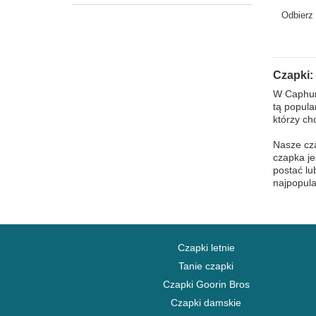
Piece Ca
Odbierz
One Piece
Orzeszki ziemne
Parki Narodowe
Czapki:
Piwo
W Caphunt
Powrót do przyszłości
tą popula
Rekin
którzy ch
Rick i Morty
Nasze cza
Robot Grendizer
czapka je
postać lu
Scooby-Doo
najpopula
Shrek
Silnik
Smerfy
Czapki letnie
SpongeBob
Tanie czapki
Stany i Kraje
Czapki Goorin Bros
Super Mario Bros.
Czapki damskie
Władca Pierścieni