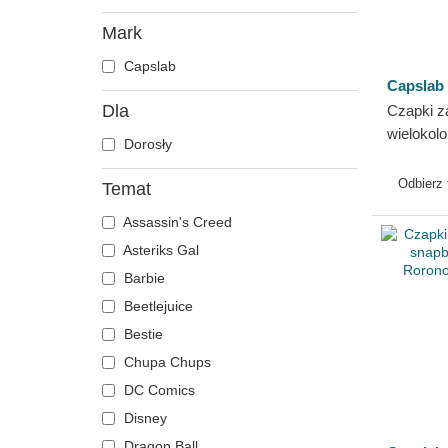
Mark
Capslab
Capslab
Dla
Czapki z
wielokol
Dorosły
STRA CT 
Słomkow
Odbierz
Temat
Piece Ca
Assassin's Creed
Asteriks Gal
Barbie
Beetlejuice
Bestie
Chupa Chups
DC Comics
Disney
Dragon Ball