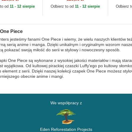
pslab
Piece Cap
 to od
11 - 12 sierpie
Odbierz to od
11 - 12 sierpie
Odbierz 
 One Piece
ers jesteśmy fanami One Piece i wiemy, że wielu naszych klientów też
rną serią anime i manga. Dzięki unikalnym i oryginalnym wzorom nasz
cą pokazać swoją miłość do serii w stylowy i nowoczesny sposób.
pki One Piece są wykonane z wysokiej jakości materiałów i mają stara
st wyjątkowa. Od kultowej pirackiej czaszki Luffy'ego po kultowy sło
b element z serii. Dzięki naszej kolekcji czapek One Piece możesz stylo
rniejszego obecnie anime i mangi.
We współpracy z
Eden Reforestation Projects