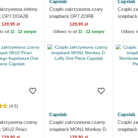
Capslab
Capslab
akrzywiona zielony
Czapki zakrzywiona szary
Czapki za
k OP7 DOA2B
snapback OP7 ZORB
snapbac
Zoro One Piece
Roronoa Zoro One Piece
Piece Cap
129,95 zł
129,95 zł
Capslab
 to od
11 - 12 sierpie
Odbierz to od
11 - 12 sierpie
Odbierz 
(4.5)
Capslab
Capslab
akrzywiona czarny
Czapki zakrzywiona czarny
Czapki za
 SKU2 Piraci
snapback MON1 Monkey D.
snapback 
ego Kapelusza One
Luffy One Piece Capslab
Słomkowe
129,95 zł
129,95 zł