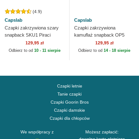
(4.9)
Capslab
Capslab
Czapki zakrzywiona szary
Czapki zakrzywiona
snapback SKU1 Piraci
kamuflaż snapback OP5
Słomkowego Kapelusza One
CAM Roronoa Zoro One
129,95 zł
129,95 zł
Piece Capslab
Piece Capslab
Odbierz to od
10 - 11 sierpie
Odbierz to od
14 - 18 sierpie
Czapki letnie
Tanie czapki
Czapki Goorin Bros
Czapki damskie
Czapki dla chłopców
We współpracy z
Możesz zapłacić: