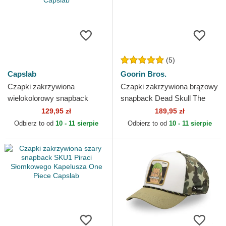
(5)
Capslab
Goorin Bros.
Czapki zakrzywiona
Czapki zakrzywiona brązowy
wielokolorowy snapback
snapback Dead Skull The
Dead Stars Still Burn ART
Farm Goorin Bros.
129,95 zł
189,95 zł
DEAD Marilyn Monroe
Odbierz to od
10 - 11 sierpie
Odbierz to od
10 - 11 sierpie
Famous...