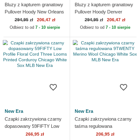
Bluzy z kapturem granatowy
Bluzy z kapturem granatowy
Pullover Hoody New Orleans
Pullover Hoody Denver
Pelicans NBA New Era
Nuggets NBA New Era
294,95
zł
206,47 zł
294,95
zł
206,47 zł
Odbierz to od
7 - 10 sierpie
Odbierz to od
7 - 10 sierpie
New Era
New Era
Czapki zakrzywiona czarny
Czapki zakrzywiona czarny
dopasowany 59FIFTY Low
taśma regulowana
Profile Floral Cord Three
9TWENTY Merino Wool
266,95 zł
206,95 zł