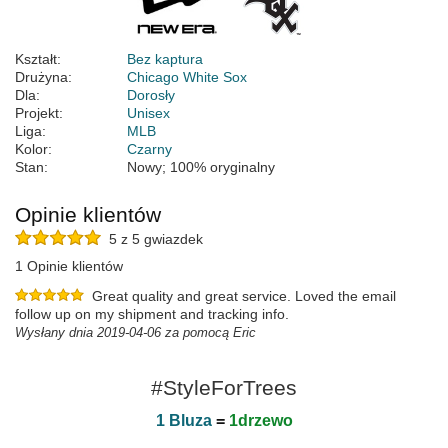
Kształt:
Bez kaptura
Drużyna:
Chicago White Sox
Dla:
Dorosły
Projekt:
Unisex
Liga:
MLB
Kolor:
Czarny
Stan:
Nowy; 100% oryginalny
Opinie klientów
5 z 5 gwiazdek
1 Opinie klientów
Great quality and great service. Loved the email
follow up on my shipment and tracking info.
Wysłany dnia 2019-04-06 za pomocą Eric
#StyleForTrees
1 Bluza
=
1drzewo