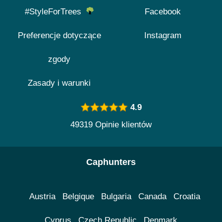
#StyleForTrees
Facebook
Preferencje dotyczące
Instagram
zgody
Zasady i warunki
4.9
49319 Opinie klientów
Caphunters
Austria
Belgique
Bulgaria
Canada
Croatia
Cyprus
Czech Republic
Denmark