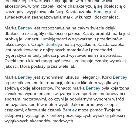
technicznej. Te wartości znajdują odzwierciedlenie w linii
akcesoriów, w tym czapek, które charakteryzują się dbałością o
szczegóły i wyjątkową jakością. Każda czapka
Bentley
jest
świadectwem zaangażowania marki w kunszt i doskonałość.
Marka
Bentley
jest rozpoznawalna na całym świecie dzięki
dbałości o szczegóły i dbałości o jakość. Każdy produkt marki jest
próbką jej kunsztu i umiejętności w wytwarzaniu przedmiotów
luksusowych. Czapki
Bentley
a nie są wyjątkiem. Każda czapka
jest produkowana z najlepszych materiałów i przechodzi
rygorystyczne testy jakości przed wystawieniem na sprzedaż.
Dzięki temu klienci mogą być pewni, że kupują czapkę wysokiej
jakości, która posłuży przez wiele lat.
Marka
Bentley
jest synonimem luksusu i elegancji. Korki
Bentley
są przedłużeniem tej reputacji, oferując klientom wyjątkową i
stylową opcję akcesoriów. Ponadto marka
Bentley
była kojarzona
z wieloma wydarzeniami związanymi ze sportami motorowymi i
sportami motorowymi, co czyni ją popularnym wyborem wśród
entuzjastów sportów motorowych. Jako internetowy sklep z
czapkami, oferowanie czapek
Bentley
może pomóc Twojemu
sklepowi przyciągnąć klientów poszukujących wysokiej jakości i
wyjątkowych akcesoriów modowych.