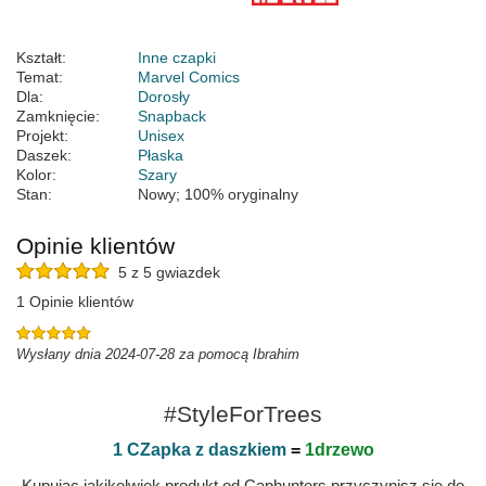
Kształt:
Inne czapki
Temat:
Marvel Comics
Dla:
Dorosły
Zamknięcie:
Snapback
Projekt:
Unisex
Daszek:
Płaska
Kolor:
Szary
Stan:
Nowy; 100% oryginalny
Opinie klientów
5 z 5 gwiazdek
1 Opinie klientów
Wysłany dnia 2024-07-28 za pomocą Ibrahim
#StyleForTrees
1 CZapka z daszkiem
=
1drzewo
Kupując jakikolwiek produkt od Caphunters przyczynisz się do