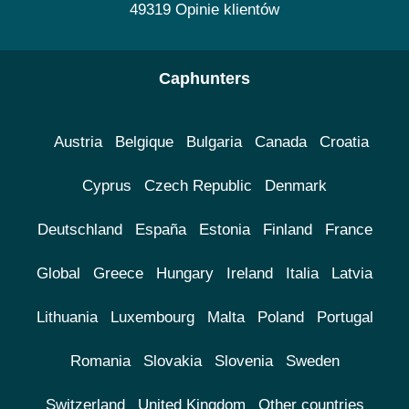
49319 Opinie klientów
Caphunters
Austria
Belgique
Bulgaria
Canada
Croatia
Cyprus
Czech Republic
Denmark
Deutschland
España
Estonia
Finland
France
Global
Greece
Hungary
Ireland
Italia
Latvia
Lithuania
Luxembourg
Malta
Poland
Portugal
Romania
Slovakia
Slovenia
Sweden
Switzerland
United Kingdom
Other countries