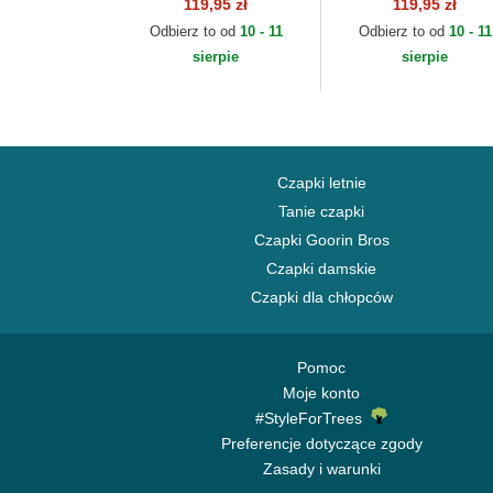
regulowana 9TWENTY
regulowana 9FORTY
119,95 zł
119,95 zł
League Essential New
League Essential Ne
Odbierz to od
10 - 11
Odbierz to od
10 - 11
York Yankees MLB
York Yankees MLB
sierpie
sierpie
New Era
New Era
Czapki letnie
Tanie czapki
Czapki Goorin Bros
Czapki damskie
Czapki dla chłopców
Pomoc
Moje konto
#StyleForTrees
Preferencje dotyczące zgody
Zasady i warunki