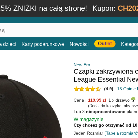
15% ZNIŻKI na całą stronę!
Kupon:
CH20
Outlet
a dzieci
Karty podarunkowe
Nowości
Kategor
New Era
Czapki zakrzywiona 
League Essential N
(4.9)
15 Opinie 
Cena :
119,95 zł
1 x drzewo
(Dodaj do koszyka, aby prz
Lub 3
nieoprocentowane
płatn
W magazynie
Czy chcesz go otrzymać od 10
Jeden Rozmiar
(Tabela rozmiaró