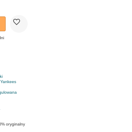
dni
ki
 Yankees
gulowana
a
0% oryginalny