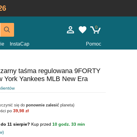
26
0
ie
InstaCap
Pomoc
czarny taśma regulowana 9FORTY
ew York Yankees MLB New Era
klientów
yczynić się do
ponownie zalesić
planeta)
ości po
39,98 zł
 do 11 sierpie?
Kup przed
10 godz. 33 min
w)