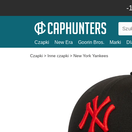
-
Czapki
New Era
Goorin Bros.
Marki
Dl
Czapki
>
Inne czapki
>
New York Yankees