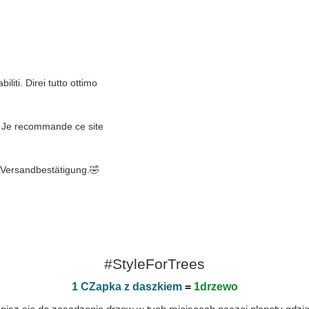
iliti. Direi tutto ottimo
e. Je recommande ce site
e Versandbestätigung.🤣
#StyleForTrees
1 CZapka z daszkiem
=
1drzewo