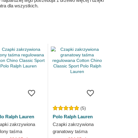
ajbardziej tego potrzebuja 1 drzewo więcej i dzięki
ra dla wszystkich.
(5)
lo Ralph Lauren
Polo Ralph Lauren
apki zakrzywiona
Czapki zakrzywiona
elony taśma
granatowy taśma