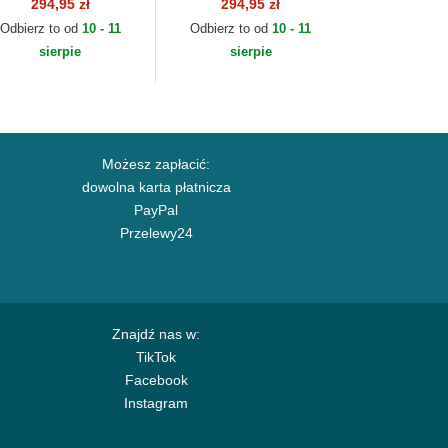
gulowana Cotton
regulowana Cotton
294,95 zł
294,95 zł
ino Classic Sport
Chino Classic Sport
Odbierz to od
10 - 11
Odbierz to od
10 - 11
lo Ralph Lauren
Polo Ralph Lauren
sierpie
sierpie
Możesz zapłacić:
dowolna karta płatnicza
PayPal
Przelewy24
Znajdź nas w:
TikTok
Facebook
Instagram