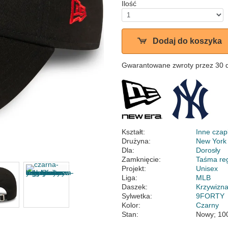
Ilość
Dodaj do koszyka
Gwarantowane zwroty przez 30 
Kształt:
Inne czap
Drużyna:
New York
Dla:
Dorosły
Zamknięcie:
Taśma re
Projekt:
Unisex
Liga:
MLB
Daszek:
Krzywizn
Sylwetka:
9FORTY
Kolor:
Czarny
Stan:
Nowy; 10