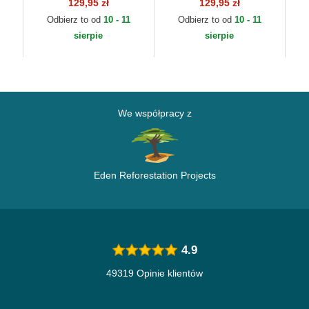
regulowana 9FORTY
regulowana 9TWENTY
re
129,95 zł
129,95 zł
w
The League Toronto
Core Classic Boston
Ch
Odbierz to od
10 - 11
Odbierz to od
10 - 11
Raptors NBA New Era
Red Sox MLB New Era
Po
sierpie
sierpie
We współpracy z
Eden Reforestation Projects
4.9
49319 Opinie klientów