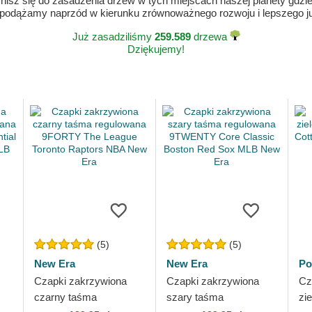
isz się do zasadzenia drzew w tych miejscach naszej planety gdzie n
 podążamy naprzód w kierunku zrównoważnego rozwoju i lepszego jut
Już zasadziliśmy
259.589
drzewa
Dziękujemy!
(5)
(5)
New Era
New Era
Po
Czapki zakrzywiona
Czapki zakrzywiona
Cz
czarny taśma
szary taśma
zi