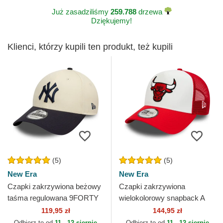
Już zasadziliśmy
259.788
drzewa
Dziękujemy!
Klienci, którzy kupili ten produkt, też kupili
(5)
(5)
New Era
New Era
Czapki zakrzywiona beżowy
Czapki zakrzywiona
taśma regulowana 9FORTY
wielokolorowy snapback A
Colour Block New York
Frame Team Colour Chicago
119,95 zł
144,95 zł
Yankees MLB New Era
Bulls NBA New Era
Odbierz to od
11 - 12 sierpie
Odbierz to od
11 - 12 sierpie