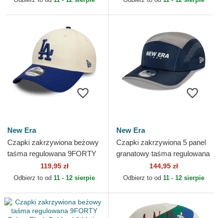
New Era
New Era
Czapki zakrzywiona beżowy
Czapki zakrzywiona 5 panel
taśma regulowana 9FORTY
granatowy taśma regulowana
Colour Block Los Angeles
Runner Colour Block New
119,95 zł
144,95 zł
Dodgers MLB New Era
Era
Odbierz to od
11 - 12 sierpie
Odbierz to od
11 - 12 sierpie