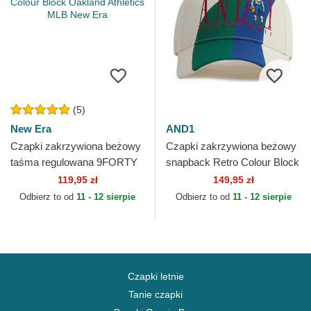
(5)
New Era
AND1
Czapki zakrzywiona beżowy
Czapki zakrzywiona beżowy
taśma regulowana 9FORTY
snapback Retro Colour Block
Colour Block Oakland
AND1
119,95 zł
149,95 zł
Athletics MLB New Era
Odbierz to od
11 - 12 sierpie
Odbierz to od
11 - 12 sierpie
Czapki letnie
Tanie czapki