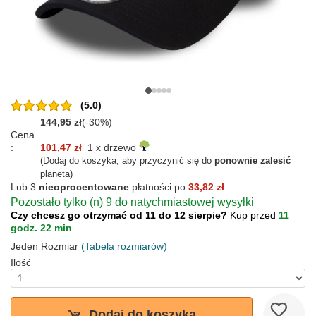
(5.0)
144,95
zł
(-30%)
Cena
:
101,47 zł
1 x drzewo
(Dodaj do koszyka, aby przyczynić się do
ponownie zalesić
planeta)
Lub 3
nieoprocentowane
płatności po
33,82 zł
Pozostało tylko (n) 9 do natychmiastowej wysyłki
Czy chcesz go otrzymać od 11 do 12 sierpie?
Kup przed
11
godz. 22 min
Jeden Rozmiar
(Tabela rozmiarów)
Ilość
Dodaj do koszyka