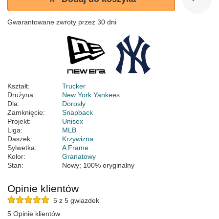
Gwarantowane zwroty przez 30 dni
Kształt:
Trucker
Drużyna:
New York Yankees
Dla:
Dorosły
Zamknięcie:
Snapback
Projekt:
Unisex
Liga:
MLB
Daszek:
Krzywizna
Sylwetka:
A Frame
Kolor:
Granatowy
Stan:
Nowy; 100% oryginalny
Opinie klientów
5 z 5 gwiazdek
5 Opinie klientów