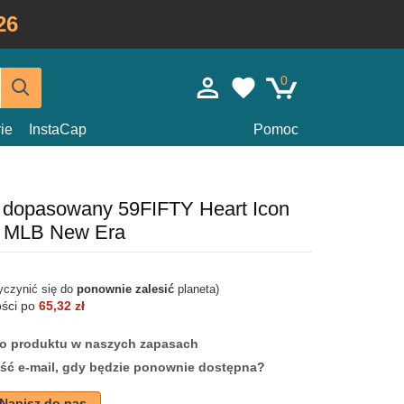
26
0
ie
InstaCap
Pomoc
y dopasowany 59FIFTY Heart Icon
s MLB New Era
yczynić się do
ponownie zalesić
planeta)
ości po
65,32 zł
ego produktu w naszych zapasach
ść e-mail, gdy będzie ponownie dostępna?
Napisz do nas