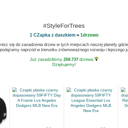
#StyleForTrees
1 CZapka z daszkiem
=
1drzewo
isz się do zasadzenia drzew w tych miejscach naszej planety gdzie n
 podążamy naprzód w kierunku zrównoważnego rozwoju i lepszego jut
Już zasadziliśmy
259.737
drzewa
Dziękujemy!