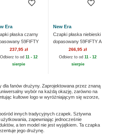
w Era
New Era
apki płaska czarny
Czapki płaska niebieski
pasowany 59FIFTY
dopasowany 59FIFTY A
y Retro Crown Los
Frame Championship
237,95 zł
266,95 zł
geles Dodgers MLB
Side Flag Los Angeles
Odbierz to od
11 - 12
Odbierz to od
11 - 12
w Era
Dodgers MLB...
sierpie
sierpie
 dla fanów drużyny. Zaprojektowana przez znaną
o uniwersalny wybór na każdą okazję, zarówno na
entując kultowe logo w wyróżniającym się wzorze,
 spośród innych tradycyjnych czapek. Sztywna
o użytkowania, zapewniając jednocześnie
uktów, a ten model nie jest wyjątkiem. Ta czapka
ezentuje jego drużynę.