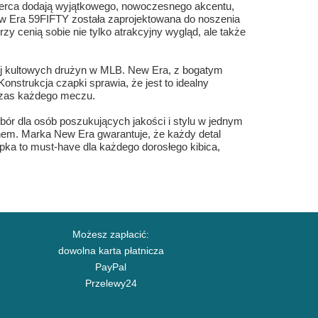
serca dodają wyjątkowego, nowoczesnego akcentu,
New Era 59FIFTY została zaprojektowana do noszenia
rzy cenią sobie nie tylko atrakcyjny wygląd, ale także
dziej kultowych drużyn w MLB. New Era, z bogatym
onstrukcja czapki sprawia, że jest to idealny
czas każdego meczu.
ór dla osób poszukujących jakości i stylu w jednym
hem. Marka New Era gwarantuje, że każdy detal
apka to must-have dla każdego dorosłego kibica,
Możesz zapłacić:
dowolna karta płatnicza
PayPal
Przelewy24