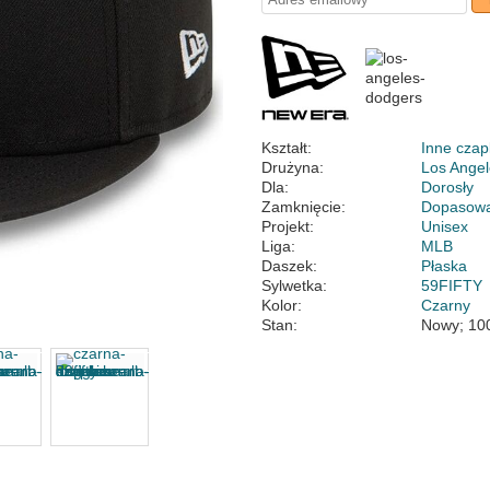
Kształt:
Inne czap
Drużyna:
Los Ange
Dla:
Dorosły
Zamknięcie:
Dopasow
Projekt:
Unisex
Liga:
MLB
Daszek:
Płaska
Sylwetka:
59FIFTY
Kolor:
Czarny
Stan:
Nowy; 10