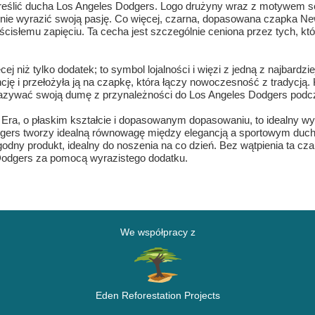
dkreślić ducha Los Angeles Dodgers. Logo drużyny wraz z motywem 
omylnie wyrazić swoją pasję. Co więcej, czarna, dopasowana czapka 
 ścisłemu zapięciu. Ta cecha jest szczególnie ceniona przez tych, któ
ej niż tylko dodatek; to symbol lojalności i więzi z jedną z najbar
ę i przełożyła ją na czapkę, która łączy nowoczesność z tradycją. K
 okazywać swoją dumę z przynależności do Los Angeles Dodgers pod
ra, o płaskim kształcie i dopasowanym dopasowaniu, to idealny wyb
odgers tworzy idealną równowagę między elegancją a sportowym duc
godny produkt, idealny do noszenia na co dzień. Bez wątpienia ta cz
Dodgers za pomocą wyrazistego dodatku.
We współpracy z
Eden Reforestation Projects