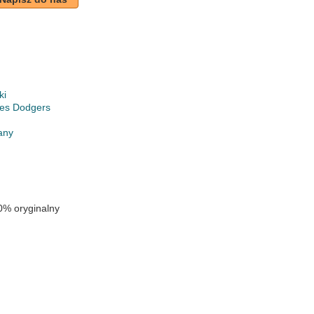
ki
les Dodgers
any
0% oryginalny