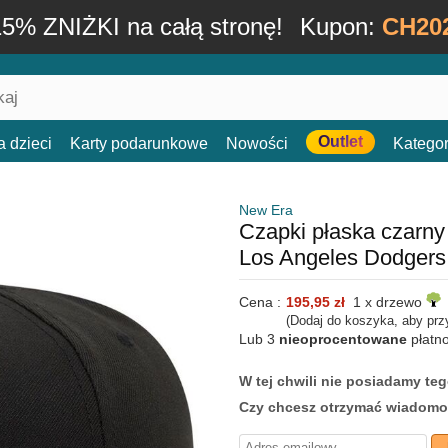
15% ZNIŻKI na całą stronę!
Kupon:
CH20
Outlet
a dzieci
Karty podarunkowe
Nowości
Kategor
New Era
Czapki płaska czarn
Los Angeles Dodger
Cena :
195,95 zł
1 x drzewo
(Dodaj do koszyka, aby prz
Lub 3
nieoprocentowane
płatn
W tej chwili nie posiadamy t
Czy chcesz otrzymać wiadomo