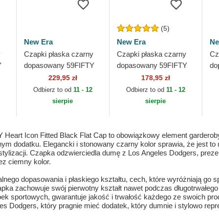
(5)
New Era
New Era
Ne
y
Czapki płaska czarny
Czapki płaska czarny
Cz
Y
dopasowany 59FIFTY
dopasowany 59FIFTY
do
s
Day A Frame Los
League Essential Los
Da
229,95 zł
178,95 zł
ra
Angeles Dodgers MLB
Angeles Dodgers MLB
An
Odbierz to od
11 - 12
Odbierz to od
11 - 12
New Era
New Era
Ne
sierpie
sierpie
eart Icon Fitted Black Flat Cap to obowiązkowy element garderoby
nym dodatku. Elegancki i stonowany czarny kolor sprawia, że jest t
 stylizacji. Czapka odzwierciedla dumę z Los Angeles Dodgers, prez
z ciemny kolor.
alnego dopasowania i płaskiego kształtu, cech, które wyróżniają go
zapka zachowuje swój pierwotny kształt nawet podczas długotrwałeg
ek sportowych, gwarantuje jakość i trwałość każdego ze swoich prod
s Dodgers, który pragnie mieć dodatek, który dumnie i stylowo repr