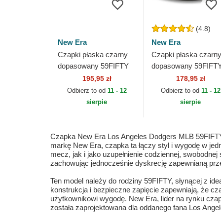
(4.8)
New Era
New Era
Czapki płaska czarny
Czapki płaska czarn
dopasowany 59FIFTY
dopasowany 59FIFT
Heart Icon Atlanta
Essential Los Angele
195,95 zł
178,95 zł
Braves MLB New Era
Dodgers MLB New E
Odbierz to od
11 - 12
Odbierz to od
11 - 12
sierpie
sierpie
Czapka New Era Los Angeles Dodgers MLB 59FIFTY H
markę New Era, czapka ta łączy styl i wygodę w jed
mecz, jak i jako uzupełnienie codziennej, swobodnej
zachowując jednocześnie dyskrecję zapewnianą prze
Ten model należy do rodziny 59FIFTY, słynącej z ide
konstrukcja i bezpieczne zapięcie zapewniają, że c
użytkownikowi wygodę. New Era, lider na rynku czap
została zaprojektowana dla oddanego fana Los Angele