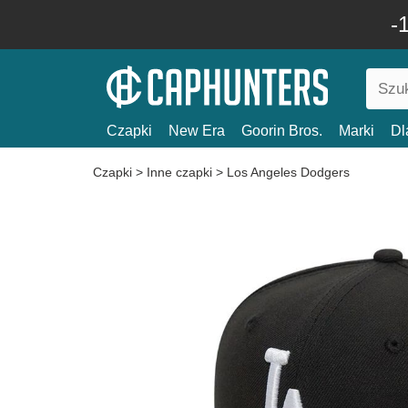
-
Czapki
New Era
Goorin Bros.
Marki
Dl
Czapki
>
Inne czapki
>
Los Angeles Dodgers