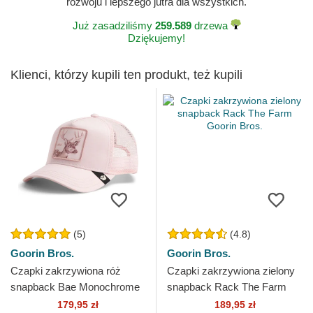
rozwoju i lepszego jutra dla wszystkich.
Już zasadziliśmy
259.589
drzewa
Dziękujemy!
Klienci, którzy kupili ten produkt, też kupili
(5)
(4.8)
Goorin Bros.
Goorin Bros.
Czapki zakrzywiona róż
Czapki zakrzywiona zielony
snapback Bae Monochrome
snapback Rack The Farm
The Farm Goorin Bros.
Goorin Bros.
179,95 zł
189,95 zł