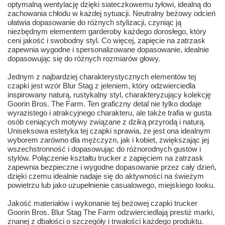
optymalną wentylację dzięki siateczkowemu tyłowi, idealną do
zachowania chłodu w każdej sytuacji. Neutralny beżowy odcień
ułatwia dopasowanie do różnych stylizacji, czyniąc ją
niezbędnym elementem garderoby każdego dorosłego, który
ceni jakość i swobodny styl. Co więcej, zapięcie na zatrzask
zapewnia wygodne i spersonalizowane dopasowanie, idealnie
dopasowując się do różnych rozmiarów głowy.
Jednym z najbardziej charakterystycznych elementów tej
czapki jest wzór Blur Stag z jeleniem, który odzwierciedla
inspirowany naturą, rustykalny styl, charakteryzujący kolekcję
Goorin Bros. The Farm. Ten graficzny detal nie tylko dodaje
wyrazistego i atrakcyjnego charakteru, ale także trafia w gusta
osób ceniących motywy związane z dziką przyrodą i naturą.
Uniseksowa estetyka tej czapki sprawia, że jest ona idealnym
wyborem zarówno dla mężczyzn, jak i kobiet, zwiększając jej
wszechstronność i dopasowując do różnorodnych gustów i
stylów. Połączenie kształtu trucker z zapięciem na zatrzask
zapewnia bezpieczne i wygodne dopasowanie przez cały dzień,
dzięki czemu idealnie nadaje się do aktywności na świeżym
powietrzu lub jako uzupełnienie casualowego, miejskiego looku.
Jakość materiałów i wykonanie tej beżowej czapki trucker
Goorin Bros. Blur Stag The Farm odzwierciedlają prestiż marki,
znanej z dbałości o szczegóły i trwałości każdego produktu.