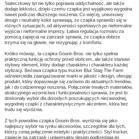
Siateczkowy tył nie tylko poprawia oddychalność, ale także
dodaje lekkości, dzięki czemu czapka jest wyjątkowo wygodna
nawet podczas dłuższego noszenia. Co więcej, unisexowy
design i neutralny kolor sprawiają, że czapka sprawdzi się w
różnych sytuacjach, od aktywności sportowych po nieformalne
wyjścia i nieformalne imprezy. Łatwa regulacja rozmiaru za
pomocą zapięcia na zatrzask sprawia, że czapka dobrze
trzyma się na głowie, nie rezygnując z komfortu.
Krótko mówiąc, ta czapka Goorin Bros. nie tylko spełnia
praktyczną funkcję ochrony przed słońcem, ale także stanowi
stylowy element, który dodaje charakteru i charakteru każdej
stylizacji. Beżowa czapka typu trucker Blur Stag The Farm
odzwierciedla zaangażowanie marki w jakość i design, oferując
produkt, który dopasowuje się zarówno do aktualnych trendów,
jak i do codziennego noszenia. Połączenie trwałych materiałów,
atrakcyjnego wzornictwa i funkcjonalności sprawia, że jest to
doskonały wybór dla dorosłych poszukujących niezawodnej,
wygodnej czapki z charakterystycznym akcentem, która bez
trudu się wyróżnia.
Z tych powodów czapka Goorin Bros. wyróżnia się jako
najlepszy wybór na rynku akcesoriów, szczególnie dla tych,
którzy cenią połączenie estetyki i praktyczności. Styl trucker,
zapięcie na zatrzask i uniwersalny design podkreślają jej