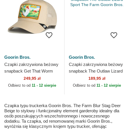
Goorin Bros.
Goorin Bros.
Czapki zakrzywiona beżowy
Czapki zakrzywiona beżowy
snapback Get That Worm
snapback The Outlaw Lizard
Greener Grass The Farm
Sport The Farm Goorin Bros.
249,95 zł
189,95 zł
Goorin Bros.
Odbierz to od
11 - 12 sierpie
Odbierz to od
11 - 12 sierpie
Czapka typu truckerka Goorin Bros. The Farm Blur Stag Deer
Beige to stylowy i funkcjonalny element garderoby idealny dla
osób poszukujących wszechstronnego i nowoczesnego
dodatku. Ta czapka, od renomowanej marki Goorin Bros.,
wyróżnia się klasycznym krojem typu trucker, oferując