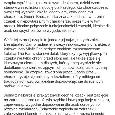
czapka wyróżnia się unisexowym designem, dzięki czemu
stanowi wszechstronną opcję dla każdego, kto chce uzupełnić
swój strój wysokiej jakości dodatkiem, który doda mu
charakteru. Goorin Bros., marka znana z oddania tworzeniu
czapek o niepowtarzalnym charakterze, prezentuje w tym
modelu idealne połączenie funkcjonalności i estetyki, idealne dla
osób ceniących zarówno wygodę, jak i styl.
Wzór tej czarnej czapki to jedna z jej największych zalet.
Desaturated Camo nadaje jej świeży i nowoczesny charakter, a
kultowe logo Misfit Cat, będące znakiem rozpoznawczym
kolekcji The Farm, stanowi detal, który czyni ją wyjątkową. Ta
czapka nie tylko chroni przed słońcem, ale także staje się
kluczowym elementem dla tych, którzy chcą wyróżnić się
dodatkiem odzwierciedlającym ich buntowniczą i autentyczną
osobowość. Ta czapka, stworzona przez Goorin Bros.,
charakteryzuje się unikalnym kształtem, który odbiega od
tradycyjnych wzorów, idealnie dopasowując się do różnych
stylów i gustów.
Jedną z najbardziej praktycznych cech tej czapki jest zapięcie
na zatrzask, które umożliwia szybką i łatwą regulację rozmiaru,
zapewniając wygodne dopasowanie dla osób dorosłych o
różnych rozmiarach. Połączenie zapięcia na zatrzask i
zakrzywionej konstrukcji czapki sprawia, że można ją nosić