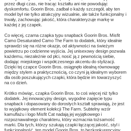
przez długi czas, nie tracąc kształtu ani nie powodując
dyskomfortu. Goorin Bros. zadbał o każdy szczegół, aby ten
model był nie tylko atrakcyjny wizualnie, ale także funkcjonalny i
trwały, zachowując jakość, która charakteryzuje markę w
każdej z jej czapek.
Co więcej, czarna czapka typu snapback Goorin Bros. Misfit
Camo Desaturated Camo The Farm to dodatek, który idealnie
sprawdzi się na różne okazje, od aktywności na świeżym
powietrzu po codzienne wyjścia. Jej unisexowy design pozwala
każdemu, niezależnie od płci, nosić ją z pewnością siebie,
dodając miejskiego i współczesnego akcentu do stylizacji.
Dzięki tej czapce Goorin Bros. osiągnęło idealną równowagę
między stylem a praktycznością, co czyni ją idealnym wyborem
dla osób poszukujących czapki, która będzie im towarzyszyć
na co dzień.
Krótko mówiąc, czapka Goorin Bros. to coś więcej niż tylko
dodatek. Jej innowacyjny design, wygodne zapięcie typu
snapback i dopasowany do dorosłych kształt sprawiają, że jest
to wyjątkowy element kolekcji The Farm. Subtelny wzór
kamuflażu i logo Misfit Cat nadają jej wyjątkowego i
rozpoznawalnego charakteru, który wzmacnia tożsamość
marki. Dla tych, którzy szukają czapki łączącej jakość, styl i
funkcjonalność, ten model Goorin Bros. to bezkonkurencyjny