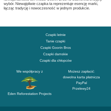
wybór. Niewątpliwie czapka ta reprezentuje esencję marki,
łącząc tradycję i nowoczesność w jednym produkcie.
Czapki letnie
Tanie czapki
Czapki Goorin Bros
Czapki damskie
Czapki dla chłopców
We współpracy z
Możesz zapłacić:
dowolna karta płatnicza
PayPal
Przelewy24
Eden Reforestation Projects