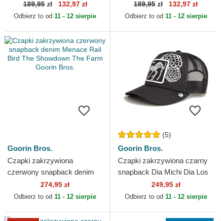
Camo Desaturated Camo
Camo Desaturated Camo
189,95
zł
132,97 zł
189,95
zł
132,97 zł
The Farm Goorin Bros.
The Farm Goorin Bros.
Odbierz to od
11 - 12 sierpie
Odbierz to od
11 - 12 sierpie
(5)
Goorin Bros.
Goorin Bros.
Czapki zakrzywiona
Czapki zakrzywiona czarny
czerwony snapback denim
snapback Dia Michi Dia Los
Menace Rail Bird The
Muertos The Farm Goorin
274,95 zł
249,95 zł
Showdown The Farm Goorin
Bros.
Odbierz to od
11 - 12 sierpie
Odbierz to od
11 - 12 sierpie
Bros.