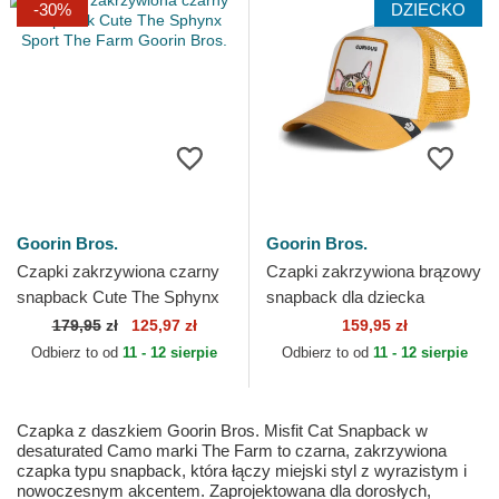
-30%
DZIECKO
Goorin Bros.
Goorin Bros.
Czapki zakrzywiona czarny
Czapki zakrzywiona brązowy
snapback Cute The Sphynx
snapback dla dziecka
Sport The Farm Goorin Bros.
Curious Cat Mini The Farm
179,95
zł
125,97 zł
159,95 zł
Goorin Bros.
Odbierz to od
11 - 12 sierpie
Odbierz to od
11 - 12 sierpie
Czapka z daszkiem Goorin Bros. Misfit Cat Snapback w
desaturated Camo marki The Farm to czarna, zakrzywiona
czapka typu snapback, która łączy miejski styl z wyrazistym i
nowoczesnym akcentem. Zaprojektowana dla dorosłych,