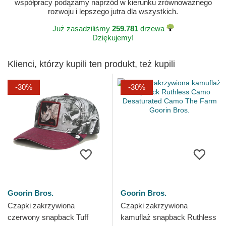
współpracy podążamy naprzód w kierunku zrównoważnego
rozwoju i lepszego jutra dla wszystkich.
Już zasadziliśmy
259.781
drzewa
Dziękujemy!
Klienci, którzy kupili ten produkt, też kupili
-30%
-30%
Goorin Bros.
Goorin Bros.
Czapki zakrzywiona
Czapki zakrzywiona
czerwony snapback Tuff
kamuflaż snapback Ruthless