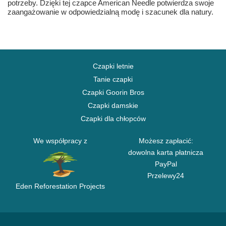
potrzeby. Dzięki tej czapce American Needle potwierdza swoje
zaangażowanie w odpowiedzialną modę i szacunek dla natury.
Czapki letnie
Tanie czapki
Czapki Goorin Bros
Czapki damskie
Czapki dla chłopców
We współpracy z
Możesz zapłacić:
dowolna karta płatnicza
PayPal
Przelewy24
Eden Reforestation Projects