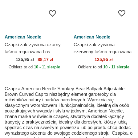
American Needle
American Needle
Czapki zakrzywiona czarny
Czapki zakrzywiona
taśma regulowana Los
czerwony taśma regulowana
Angeles Dodgers Ballpark
Ballpark American Needle
125,95
zł
88,17 zł
125,95 zł
Los Angeles Dodgers MLB...
Odbierz to od
10 - 11 sierpie
Odbierz to od
10 - 11 sierpie
Czapka American Needle Smokey Bear Ballpark Adjustable
Brown Curved Cap to niezbędny element garderoby dla
miłośników natury i parków narodowych. Wyróżnia się
klasycznym wzornictwem i funkcjonalnością, idealną dla osób
poszukujących wygody i stylu w jednym. American Needle,
znana marka w świecie czapek, stworzyła dodatek łączący
tradycję z praktycznością, idealny dla dorosłych, którzy lubią
spędzać czas na świeżym powietrzu lub po prostu chcą dodać
wyrazistego akcentu do swojego codziennego stroju. Czapka, o