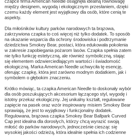
czapce firma American Needle osiągnęła idealną równowagę
między designem, wygodą i ekologicznym przesłaniem, dzięki
czemu każdy element jest wyjątkowy dla osób, które cenią te
aspekty.
Dla miłośników kultury parków narodowych ta brązowa,
zakrzywiona czapka to coś więcej niż tylko dodatek. To sposób
na okazanie wsparcia dla ochrony środowiska i podtrzymanie
dziedzictwa Smokey Bear, postaci, która edukowała pokolenia
w zakresie zapobiegania pożarom lasów. Czapka spełnia zatem
nie tylko funkcję estetyczną, ale również symboliczną, stając
się elementem odzwierciedlającym wartości i świadomość
ekologiczną. Marka American Needle uchwyciła tę esencję,
oferując czapkę, która jest zarówno modnym dodatkiem, jak i
symbolem o głębokim znaczeniu.
Krótko mówiąc, ta czapka American Needle to doskonały wybór
dla osób poszukujących akcesorium łączącego styl, wygodę i
istotny przekaz ekologiczny. Jej unikalny kształt, regulowane
zapięcie na pasek oraz wzór inspirowany misiem Smokey Bear
sprawiają, że jest to wyjątkowy i funkcjonalny dodatek.
Regulowana, brązowa czapka Smokey Bear Ballpark Curved
Cap jest idealna dla dorosłych, którzy chcą wyrazić swoją
miłość do parków narodowych, jednocześnie ciesząc się
wysokiej jakości odzieżą, która idealnie spełnia ich codzienne