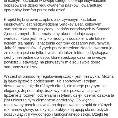
unikalnym kształcie w swojej kategorii, oferuje indywidualne
dopasowanie dzięki regulowanemu paskowi, gwarantując
optymalny komfort przez cały dzień.
Projekt tej brązowej czapki o zakrzywionym kształcie
inspirowany jest niedźwiedziem Smokey Bear, kultowym
symbolem ochrony przyrody i parków narodowych w Stanach
Zjednoczonych. Ten tematyczny akcent dodaje czapce
wartości, która jest nie tylko modnym dodatkiem, ale także
hołdem dla natury i znaczenia ochrony obszarów naturalnych.
Jakość materiałów użytych przez American Needle gwarantuje,
że czapka jest nie tylko trwała, ale także lekka i oddychająca –
cechy niezbędne dla osób, które spędzają czas na świeżym
powietrzu, stawiając na pierwszym miejscu swoje dobre
samopoczucie i styl.
Wszechstronność tej regulowanej czapki jest niezwykła. Można
ją łatwo łączyć z codziennymi lub sportowymi strojami,
dostosowując się do różnych okazji, nie tracąc przy tym na
elegancji. Jej neutralny, brązowy kolor pozwala na łatwe
łączenie z różnymi odcieniami i stylami, dzięki czemu czapka ta
jest uniwersalnym elementem garderoby. Co więcej,
regulowany pasek pozwala na dopasowanie czapki do różnych
rozmiarów głowy, co czyni ją praktyczną opcją dla dorosłych
poszukujących wygodnego i funkcjonalnego stroju. Dzięki tej