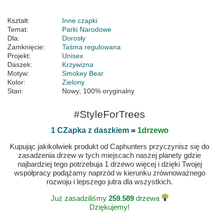
Kształt:
Inne czapki
Temat:
Parki Narodowe
Dla:
Dorosły
Zamknięcie:
Taśma regulowana
Projekt:
Unisex
Daszek:
Krzywizna
Motyw:
Smokey Bear
Kolor:
Zielony
Stan:
Nowy; 100% oryginalny
#StyleForTrees
1 CZapka z daszkiem
=
1drzewo
Kupując jakikolwiek produkt od Caphunters przyczynisz się do
zasadzenia drzew w tych miejscach naszej planety gdzie
najbardziej tego potrzebuja 1 drzewo więcej i dzięki Twojej
współpracy podążamy naprzód w kierunku zrównoważnego
rozwoju i lepszego jutra dla wszystkich.
Już zasadziliśmy
259.589
drzewa
Dziękujemy!