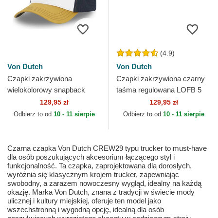
(4.9)
Von Dutch
Von Dutch
Czapki zakrzywiona
Czapki zakrzywiona czarny
wielokolorowy snapback
taśma regulowana LOFB 5
TERRY04 Von Dutch
Von Dutch
129,95 zł
129,95 zł
Odbierz to od
10 - 11 sierpie
Odbierz to od
10 - 11 sierpie
Czarna czapka Von Dutch CREW29 typu trucker to must-have
dla osób poszukujących akcesorium łączącego styl i
funkcjonalność. Ta czapka, zaprojektowana dla dorosłych,
wyróżnia się klasycznym krojem trucker, zapewniając
swobodny, a zarazem nowoczesny wygląd, idealny na każdą
okazję. Marka Von Dutch, znana z tradycji w świecie mody
ulicznej i kultury miejskiej, oferuje ten model jako
wszechstronną i wygodną opcję, idealną dla osób