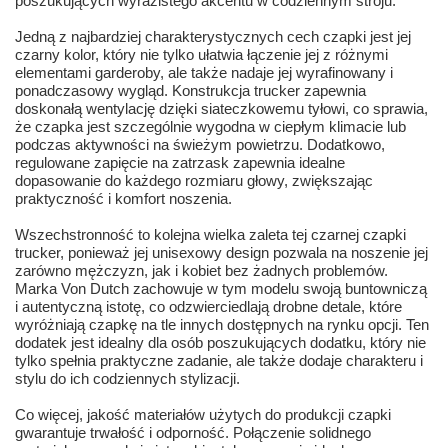
poszukujących wyrazistego akcentu w codziennym stroju.
Jedną z najbardziej charakterystycznych cech czapki jest jej
czarny kolor, który nie tylko ułatwia łączenie jej z różnymi
elementami garderoby, ale także nadaje jej wyrafinowany i
ponadczasowy wygląd. Konstrukcja trucker zapewnia
doskonałą wentylację dzięki siateczkowemu tyłowi, co sprawia,
że czapka jest szczególnie wygodna w ciepłym klimacie lub
podczas aktywności na świeżym powietrzu. Dodatkowo,
regulowane zapięcie na zatrzask zapewnia idealne
dopasowanie do każdego rozmiaru głowy, zwiększając
praktyczność i komfort noszenia.
Wszechstronność to kolejna wielka zaleta tej czarnej czapki
trucker, ponieważ jej unisexowy design pozwala na noszenie jej
zarówno mężczyzn, jak i kobiet bez żadnych problemów.
Marka Von Dutch zachowuje w tym modelu swoją buntowniczą
i autentyczną istotę, co odzwierciedlają drobne detale, które
wyróżniają czapkę na tle innych dostępnych na rynku opcji. Ten
dodatek jest idealny dla osób poszukujących dodatku, który nie
tylko spełnia praktyczne zadanie, ale także dodaje charakteru i
stylu do ich codziennych stylizacji.
Co więcej, jakość materiałów użytych do produkcji czapki
gwarantuje trwałość i odporność. Połączenie solidnego