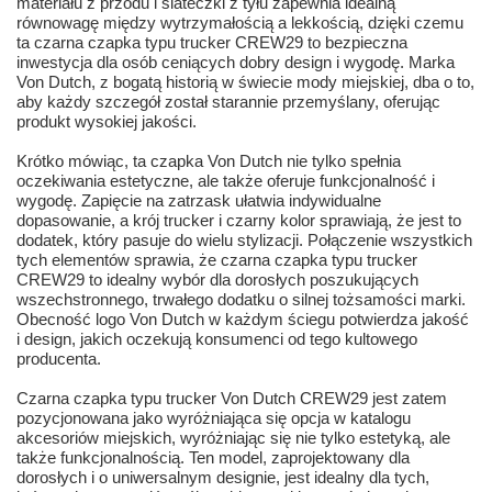
materiału z przodu i siateczki z tyłu zapewnia idealną
równowagę między wytrzymałością a lekkością, dzięki czemu
ta czarna czapka typu trucker CREW29 to bezpieczna
inwestycja dla osób ceniących dobry design i wygodę. Marka
Von Dutch, z bogatą historią w świecie mody miejskiej, dba o to,
aby każdy szczegół został starannie przemyślany, oferując
produkt wysokiej jakości.
Krótko mówiąc, ta czapka Von Dutch nie tylko spełnia
oczekiwania estetyczne, ale także oferuje funkcjonalność i
wygodę. Zapięcie na zatrzask ułatwia indywidualne
dopasowanie, a krój trucker i czarny kolor sprawiają, że jest to
dodatek, który pasuje do wielu stylizacji. Połączenie wszystkich
tych elementów sprawia, że czarna czapka typu trucker
CREW29 to idealny wybór dla dorosłych poszukujących
wszechstronnego, trwałego dodatku o silnej tożsamości marki.
Obecność logo Von Dutch w każdym ściegu potwierdza jakość
i design, jakich oczekują konsumenci od tego kultowego
producenta.
Czarna czapka typu trucker Von Dutch CREW29 jest zatem
pozycjonowana jako wyróżniająca się opcja w katalogu
akcesoriów miejskich, wyróżniając się nie tylko estetyką, ale
także funkcjonalnością. Ten model, zaprojektowany dla
dorosłych i o uniwersalnym designie, jest idealny dla tych,