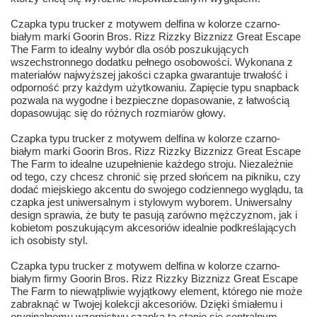
Czapka typu trucker z motywem delfina w kolorze czarno-
białym marki Goorin Bros. Rizz Rizzky Bizznizz Great Escape
The Farm to idealny wybór dla osób poszukujących
wszechstronnego dodatku pełnego osobowości. Wykonana z
materiałów najwyższej jakości czapka gwarantuje trwałość i
odporność przy każdym użytkowaniu. Zapięcie typu snapback
pozwala na wygodne i bezpieczne dopasowanie, z łatwością
dopasowując się do różnych rozmiarów głowy.
Czapka typu trucker z motywem delfina w kolorze czarno-
białym marki Goorin Bros. Rizz Rizzky Bizznizz Great Escape
The Farm to idealne uzupełnienie każdego stroju. Niezależnie
od tego, czy chcesz chronić się przed słońcem na pikniku, czy
dodać miejskiego akcentu do swojego codziennego wyglądu, ta
czapka jest uniwersalnym i stylowym wyborem. Uniwersalny
design sprawia, że buty te pasują zarówno mężczyznom, jak i
kobietom poszukującym akcesoriów idealnie podkreślających
ich osobisty styl.
Czapka typu trucker z motywem delfina w kolorze czarno-
białym firmy Goorin Bros. Rizz Rizzky Bizznizz Great Escape
The Farm to niewątpliwie wyjątkowy element, którego nie może
zabraknąć w Twojej kolekcji akcesoriów. Dzięki śmiałemu i
oryginalnemu wzornictwu czapka ta stanie się centralnym