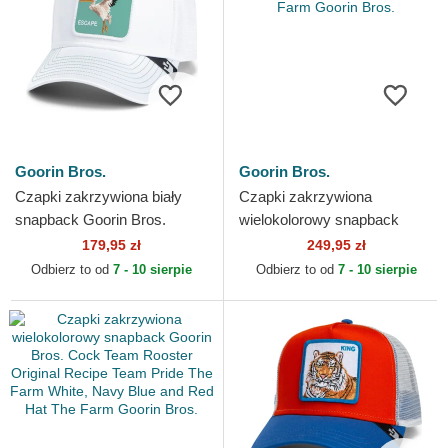
Goorin Bros.
Goorin Bros.
Czapki zakrzywiona biały
Czapki zakrzywiona
snapback Goorin Bros.
wielokolorowy snapback
Pelican Bird Escape Not Into
Player Dolphin In The
179,95 zł
249,95 zł
Yoga Great Escape The...
Element The Farm Goorin
Odbierz to od
7 - 10 sierpie
Odbierz to od
7 - 10 sierpie
Bros.