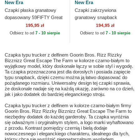
New Era
New Era
Czapki płaska granatowy
Czapki zakrzywiona
dopasowany 59FIFTY Great
granatowy snapback
Britain 2026 World Baseball
9SEVENTY Stretch Snap
195,95 zł
194,95 zł
Classic World...
Great Britain 2026 World
Odbierz to od
7 - 10 sierpie
Odbierz to od
7 - 10 sierpie
Baseball...
Czapka typu trucker z delfinem Goorin Bros. Rizz Rizzky
Bizznizz Great Escape The Farm w kolorze czarno-białym to
wyjątkowy model, który doskonale łączy w sobie styl i wygodę.
Ta czapka przeznaczona jest dla dorosłych i posiada zapięcie
typu snapback, dzięki czemu można ją łatwo dopasować do
pożądanego rozmiaru. Uniwersalny design tej czapki sprawia,
że doskonale nadaje się na każdą okazję, zarówno na co dzień,
jak i jako dodatek do bardziej eleganckiego stroju.
Czapka typu trucker z delfinem w kolorze czarno-białym firmy
Goorin Bros. Rizz Rizzky Bizznizz Great Escape The Farm to
niezbędny dodatek do każdej garderoby. Ta czapka wyróżnia
się odważnym i oryginalnym stylem, a logo marki wyhaftowano
z przodu. Kontrast pomiędzy czernią i bielą dodaje
nowoczesnego i eleganckiego charakteru, idealnego dla tych,
którzy chcą się wyróżnić niepowtarzalnym wyglądem.