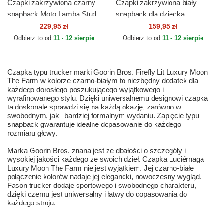
Czapki zakrzywiona czarny
Czapki zakrzywiona biały
snapback Moto Lamba Stud
snapback dla dziecka
The Farm Goorin Bros.
Extreme Little Stripe The
229,95 zł
159,95 zł
Farm Goorin Bros.
Odbierz to od
11 - 12 sierpie
Odbierz to od
11 - 12 sierpie
Czapka typu trucker marki Goorin Bros. Firefly Lit Luxury Moon
The Farm w kolorze czarno-białym to niezbędny dodatek dla
każdego dorosłego poszukującego wyjątkowego i
wyrafinowanego stylu. Dzięki uniwersalnemu designowi czapka
ta doskonale sprawdzi się na każdą okazję, zarówno w
swobodnym, jak i bardziej formalnym wydaniu. Zapięcie typu
snapback gwarantuje idealne dopasowanie do każdego
rozmiaru głowy.
Marka Goorin Bros. znana jest ze dbałości o szczegóły i
wysokiej jakości każdego ze swoich dzieł. Czapka Luciérnaga
Luxury Moon The Farm nie jest wyjątkiem. Jej czarno-białe
połączenie kolorów nadaje jej elegancki, nowoczesny wygląd.
Fason trucker dodaje sportowego i swobodnego charakteru,
dzięki czemu jest uniwersalny i łatwy do dopasowania do
każdego stroju.