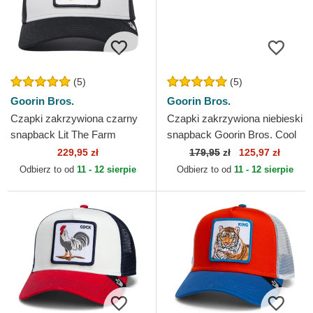
(5)
(5)
Goorin Bros.
Goorin Bros.
Czapki zakrzywiona czarny
Czapki zakrzywiona niebieski
snapback Lit The Farm
snapback Goorin Bros. Cool
Premium The Farm Goorin
Cat Luxury Moon The Farm
229,95 zł
179,95
zł
125,97 zł
Bros.
Blue Hat The...
Odbierz to od
11 - 12 sierpie
Odbierz to od
11 - 12 sierpie