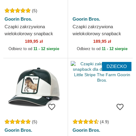
(5)
Goorin Bros.
Goorin Bros.
Czapki zakrzywiona
Czapki zakrzywiona
wielokolorowy snapback
wielokolorowy snapback
Goorin Bros. Cock Team
Goorin Bros. King Team Tiger
189,95 zł
189,95 zł
Rooster Original Recipe
Original Recipe Team Pride...
Odbierz to od
11 - 12 sierpie
Odbierz to od
11 - 12 sierpie
Team...
DZIECKO
(5)
(4.9)
Goorin Bros.
Goorin Bros.