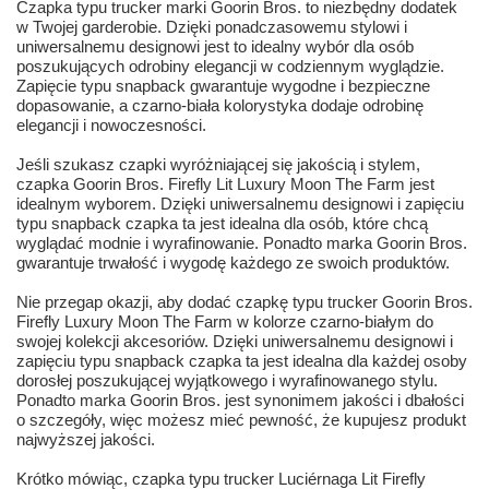
Czapka typu trucker marki Goorin Bros. to niezbędny dodatek
w Twojej garderobie. Dzięki ponadczasowemu stylowi i
uniwersalnemu designowi jest to idealny wybór dla osób
poszukujących odrobiny elegancji w codziennym wyglądzie.
Zapięcie typu snapback gwarantuje wygodne i bezpieczne
dopasowanie, a czarno-biała kolorystyka dodaje odrobinę
elegancji i nowoczesności.
Jeśli szukasz czapki wyróżniającej się jakością i stylem,
czapka Goorin Bros. Firefly Lit Luxury Moon The Farm jest
idealnym wyborem. Dzięki uniwersalnemu designowi i zapięciu
typu snapback czapka ta jest idealna dla osób, które chcą
wyglądać modnie i wyrafinowanie. Ponadto marka Goorin Bros.
gwarantuje trwałość i wygodę każdego ze swoich produktów.
Nie przegap okazji, aby dodać czapkę typu trucker Goorin Bros.
Firefly Luxury Moon The Farm w kolorze czarno-białym do
swojej kolekcji akcesoriów. Dzięki uniwersalnemu designowi i
zapięciu typu snapback czapka ta jest idealna dla każdej osoby
dorosłej poszukującej wyjątkowego i wyrafinowanego stylu.
Ponadto marka Goorin Bros. jest synonimem jakości i dbałości
o szczegóły, więc możesz mieć pewność, że kupujesz produkt
najwyższej jakości.
Krótko mówiąc, czapka typu trucker Luciérnaga Lit Firefly