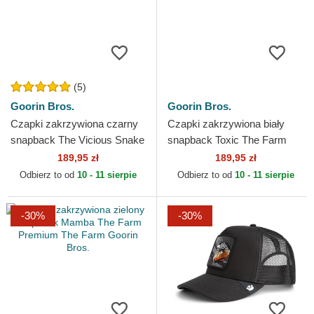
(5)
Goorin Bros.
Goorin Bros.
Czapki zakrzywiona czarny
Czapki zakrzywiona biały
snapback The Vicious Snake
snapback Toxic The Farm
Core Combo The Farm
Goorin Bros.
189,95 zł
189,95 zł
Goorin Bros.
Odbierz to od
10 - 11 sierpie
Odbierz to od
10 - 11 sierpie
-30%
-30%