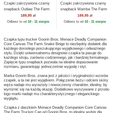
Czapki zakrzywiona czarny
Czapki zakrzywiona czarny
snapback Outlaw The Farm
snapback Mamba The Farm
Goorin Bros.
Goorin Bros.
189,95 zł
189,95 zł
Odbierz to od
10 - 11 sierpie
Odbierz to od
10 - 11 sierpie
Czapka typu trucker Goorin Bros. Menace Deadly Companion
Core Canvas The Farm Snake Beige to niezbędny dodatek dla
każdego dorosłego poszukującego wyjątkowego i odważnego
stylu. Dzięki uniwersalnemu designowi czapka ta pasuje do
każdego stroju, zarówno codziennego, jak i bardziej formalnego.
Zapięcie typu snapback pozwala na idealne dopasowanie
rozmiaru, gwarantując jednocześnie wygodę i styl.
Marka Goorin Bros. znana jest z jakości i oryginalności wzorów
czapek, a ta nie jest wyjątkiem. Połączenie beżu i odcieni skóry
węża nadaje mu wyrazisty i nowoczesny charakter, idealny, by
wyróżnić się na każdą okazję. Dodatkowo wyszywane z przodu
logo marki nadaje mu charakterystycznego i eleganckiego
wyglądu.
Czapka z daszkiem Menace Deadly Companion Core Canvas
The Farm Trucker Cap od Goorin Bros. to idealny wybór dla