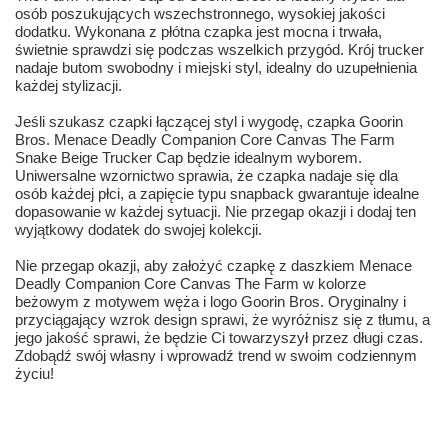
osób poszukujących wszechstronnego, wysokiej jakości
dodatku. Wykonana z płótna czapka jest mocna i trwała,
świetnie sprawdzi się podczas wszelkich przygód. Krój trucker
nadaje butom swobodny i miejski styl, idealny do uzupełnienia
każdej stylizacji.
Jeśli szukasz czapki łączącej styl i wygodę, czapka Goorin
Bros. Menace Deadly Companion Core Canvas The Farm
Snake Beige Trucker Cap będzie idealnym wyborem.
Uniwersalne wzornictwo sprawia, że czapka nadaje się dla
osób każdej płci, a zapięcie typu snapback gwarantuje idealne
dopasowanie w każdej sytuacji. Nie przegap okazji i dodaj ten
wyjątkowy dodatek do swojej kolekcji.
Nie przegap okazji, aby założyć czapkę z daszkiem Menace
Deadly Companion Core Canvas The Farm w kolorze
beżowym z motywem węża i logo Goorin Bros. Oryginalny i
przyciągający wzrok design sprawi, że wyróżnisz się z tłumu, a
jego jakość sprawi, że będzie Ci towarzyszył przez długi czas.
Zdobądź swój własny i wprowadź trend w swoim codziennym
życiu!