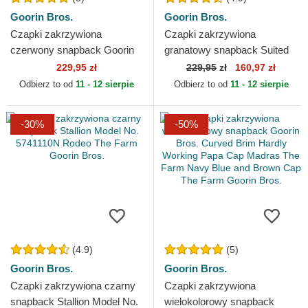
Goorin Bros.
Goorin Bros.
Czapki zakrzywiona
Czapki zakrzywiona
czerwony snapback Goorin
granatowy snapback Suited
Bros. Horse Rebel The Wild
Champ Business
229,95 zł
229,95
zł
160,97 zł
West Core Canvas The
Professional The Farm
Odbierz to od
11 - 12 sierpie
Odbierz to od
11 - 12 sierpie
Farm...
Goorin Bros.
-30%
-50%
(4.9)
(5)
Goorin Bros.
Goorin Bros.
Czapki zakrzywiona czarny
Czapki zakrzywiona
snapback Stallion Model No.
wielokolorowy snapback