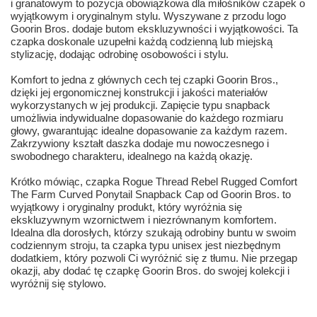
i granatowym to pozycja obowiązkowa dla miłośników czapek o
wyjątkowym i oryginalnym stylu. Wyszywane z przodu logo
Goorin Bros. dodaje butom ekskluzywności i wyjątkowości. Ta
czapka doskonale uzupełni każdą codzienną lub miejską
stylizację, dodając odrobinę osobowości i stylu.
Komfort to jedna z głównych cech tej czapki Goorin Bros.,
dzięki jej ergonomicznej konstrukcji i jakości materiałów
wykorzystanych w jej produkcji. Zapięcie typu snapback
umożliwia indywidualne dopasowanie do każdego rozmiaru
głowy, gwarantując idealne dopasowanie za każdym razem.
Zakrzywiony kształt daszka dodaje mu nowoczesnego i
swobodnego charakteru, idealnego na każdą okazję.
Krótko mówiąc, czapka Rogue Thread Rebel Rugged Comfort
The Farm Curved Ponytail Snapback Cap od Goorin Bros. to
wyjątkowy i oryginalny produkt, który wyróżnia się
ekskluzywnym wzornictwem i niezrównanym komfortem.
Idealna dla dorosłych, którzy szukają odrobiny buntu w swoim
codziennym stroju, ta czapka typu unisex jest niezbędnym
dodatkiem, który pozwoli Ci wyróżnić się z tłumu. Nie przegap
okazji, aby dodać tę czapkę Goorin Bros. do swojej kolekcji i
wyróżnij się stylowo.