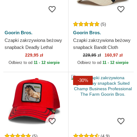
(5)
Goorin Bros.
Goorin Bros.
Czapki zakrzywiona beżowy
Czapki zakrzywiona beżowy
snapback Deadly Lethal
snapback Bandit Cloth
Linen Rugged Comfort The
Rugged Comfort The Farm
229,95 zł
229,95
zł
160,97 zł
Farm Goorin Bros.
Goorin Bros.
Odbierz to od
11 - 12 sierpie
Odbierz to od
11 - 12 sierpie
-30%
(5)
(4.9)