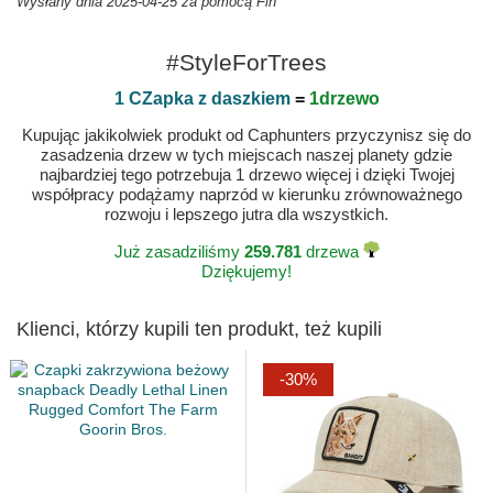
Wysłany dnia 2025-04-25 za pomocą Fin
#StyleForTrees
1 CZapka z daszkiem
=
1drzewo
Kupując jakikolwiek produkt od Caphunters przyczynisz się do
zasadzenia drzew w tych miejscach naszej planety gdzie
najbardziej tego potrzebuja 1 drzewo więcej i dzięki Twojej
współpracy podążamy naprzód w kierunku zrównoważnego
rozwoju i lepszego jutra dla wszystkich.
Już zasadziliśmy
259.781
drzewa
Dziękujemy!
Klienci, którzy kupili ten produkt, też kupili
-30%