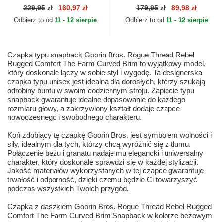
5741110N Rodeo The Farm
Goorin Bros. Curved Brim
229,95
zł
160,97 zł
179,95
zł
89,98 zł
Goorin Bros.
Hardly Working Papa Cap
Odbierz to od
11 - 12 sierpie
Odbierz to od
11 - 12 sierpie
Madras...
Czapka typu snapback Goorin Bros. Rogue Thread Rebel
Rugged Comfort The Farm Curved Brim to wyjątkowy model,
który doskonale łączy w sobie styl i wygodę. Ta designerska
czapka typu unisex jest idealna dla dorosłych, którzy szukają
odrobiny buntu w swoim codziennym stroju. Zapięcie typu
snapback gwarantuje idealne dopasowanie do każdego
rozmiaru głowy, a zakrzywiony kształt dodaje czapce
nowoczesnego i swobodnego charakteru.
Koń zdobiący tę czapkę Goorin Bros. jest symbolem wolności i
siły, idealnym dla tych, którzy chcą wyróżnić się z tłumu.
Połączenie beżu i granatu nadaje mu elegancki i uniwersalny
charakter, który doskonale sprawdzi się w każdej stylizacji.
Jakość materiałów wykorzystanych w tej czapce gwarantuje
trwałość i odporność, dzięki czemu będzie Ci towarzyszyć
podczas wszystkich Twoich przygód.
Czapka z daszkiem Goorin Bros. Rogue Thread Rebel Rugged
Comfort The Farm Curved Brim Snapback w kolorze beżowym