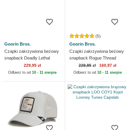
(5)
Goorin Bros.
Goorin Bros.
Czapki zakrzywiona beżowy
Czapki zakrzywiona beżowy
snapback Deadly Lethal
snapback Rogue Thread
Linen Rugged Comfort The
Rebel Rugged Comfort The
229,95 zł
229,95
zł
160,97 zł
Farm Goorin Bros.
Farm Goorin Bros.
Odbierz to od
10 - 11 sierpie
Odbierz to od
10 - 11 sierpie