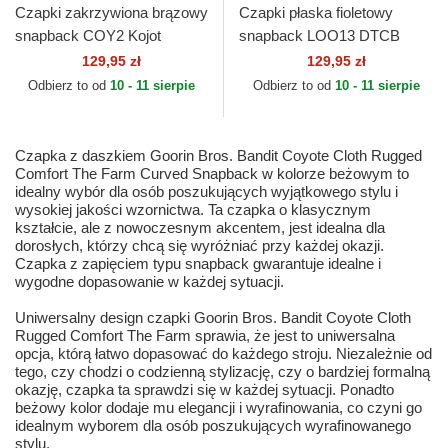
Czapki zakrzywiona brązowy
Czapki płaska fioletowy
snapback COY2 Kojot
snapback LOO13 DTCB
Looney Tunes Capslab
Kojot Looney Tunes Capslab
129,95 zł
129,95 zł
Odbierz to od
10 - 11 sierpie
Odbierz to od
10 - 11 sierpie
Czapka z daszkiem Goorin Bros. Bandit Coyote Cloth Rugged
Comfort The Farm Curved Snapback w kolorze beżowym to
idealny wybór dla osób poszukujących wyjątkowego stylu i
wysokiej jakości wzornictwa. Ta czapka o klasycznym
kształcie, ale z nowoczesnym akcentem, jest idealna dla
dorosłych, którzy chcą się wyróżniać przy każdej okazji.
Czapka z zapięciem typu snapback gwarantuje idealne i
wygodne dopasowanie w każdej sytuacji.
Uniwersalny design czapki Goorin Bros. Bandit Coyote Cloth
Rugged Comfort The Farm sprawia, że jest to uniwersalna
opcja, którą łatwo dopasować do każdego stroju. Niezależnie od
tego, czy chodzi o codzienną stylizację, czy o bardziej formalną
okazję, czapka ta sprawdzi się w każdej sytuacji. Ponadto
beżowy kolor dodaje mu elegancji i wyrafinowania, co czyni go
idealnym wyborem dla osób poszukujących wyrafinowanego
stylu.