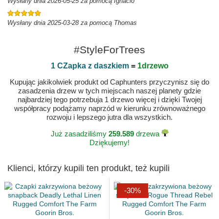
Wysłany dnia 2026-05-25 za pomocą Ignacio
Wysłany dnia 2025-03-28 za pomocą Thomas
#StyleForTrees
1 CZapka z daszkiem
=
1drzewo
Kupując jakikolwiek produkt od Caphunters przyczynisz się do
zasadzenia drzew w tych miejscach naszej planety gdzie
najbardziej tego potrzebuja 1 drzewo więcej i dzięki Twojej
współpracy podążamy naprzód w kierunku zrównoważnego
rozwoju i lepszego jutra dla wszystkich.
Już zasadziliśmy
259.589
drzewa
Dziękujemy!
Klienci, którzy kupili ten produkt, też kupili
-30%