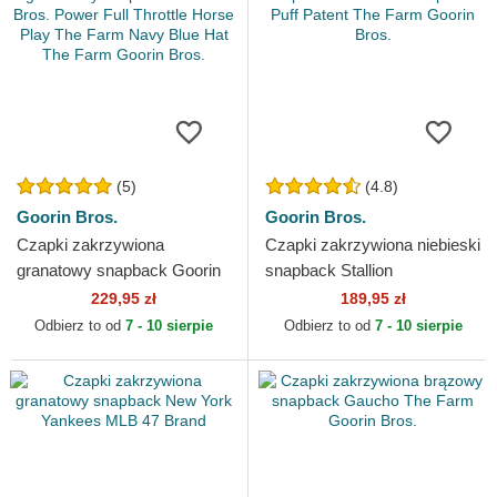
(5)
(4.8)
Goorin Bros.
Goorin Bros.
Czapki zakrzywiona
Czapki zakrzywiona niebieski
granatowy snapback Goorin
snapback Stallion
Bros. Power Full Throttle
Horsepower Puff Patent The
229,95 zł
189,95 zł
Horse Play The Farm Navy...
Farm Goorin Bros.
Odbierz to od
7 - 10 sierpie
Odbierz to od
7 - 10 sierpie