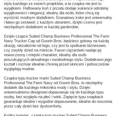
stylu każdego ze swoich projektów, a ta czapka nie jest tu
wyjątkiem. Haftowany koń z przodu dodaje sukience odrobinę
wyjątkowości i elegancji, idealny dla osób, które chcą się
wyróżnić modnym dodatkiem. Granatowy kolor jest uniwersalny
i łatwo go zestawić z każdym ubraniem, dzięki czemu jest
niezbędnym dodatkiem w każdej garderobie.
Dzięki czapce Suited Champ Business Professional The Farm
Navy Trucker Cap od Goorin Bros. będziesz gotowy na każdą
okazję, niezależnie od tego, czy jest to spotkanie biznesowe,
czy zwykły dzień na mieście. Fason ciężarówki nadaje jej
nowoczesny i miejski charakter, idealny dla osób
poszukujących aktualnego i swobodnego stylu. Dodatkowo jego
kształt i rozmiar idealnie chronią przed słońcem i jednocześnie
wyglądają modnie.
Czapka typu trucker marki Suited Champ Business
Professional The Farm Navy od Goorin Bros. to niezbędny
dodatek dla każdego miłośnika mody i stylu. Dzięki
uniwersalnemu designowi dopasowuje się do każdego typu
osoby, bez względu na płeć i wiek. Zapięcie typu snapback
gwarantuje idealne i wygodne dopasowanie, idealne do noszenia
przez cały dzień bez dyskomfortu.
Krótko mówiąc, czapka typu trucker Suited Champ Business