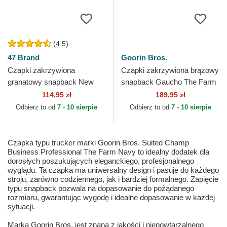
(4.5)
47 Brand
Goorin Bros.
Czapki zakrzywiona
Czapki zakrzywiona brązowy
granatowy snapback New
snapback Gaucho The Farm
York Yankees MLB 47 Brand
Goorin Bros.
114,95 zł
189,95 zł
Odbierz to od
7 - 10 sierpie
Odbierz to od
7 - 10 sierpie
Czapka typu trucker marki Goorin Bros. Suited Champ
Business Professional The Farm Navy to idealny dodatek dla
dorosłych poszukujących eleganckiego, profesjonalnego
wyglądu. Ta czapka ma uniwersalny design i pasuje do każdego
stroju, zarówno codziennego, jak i bardziej formalnego. Zapięcie
typu snapback pozwala na dopasowanie do pożądanego
rozmiaru, gwarantując wygodę i idealne dopasowanie w każdej
sytuacji.
Marka Goorin Bros. jest znana z jakości i niepowtarzalnego