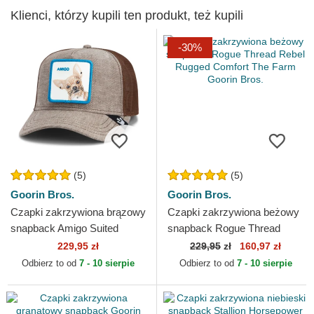
Klienci, którzy kupili ten produkt, też kupili
-30%
(5)
(5)
Goorin Bros.
Goorin Bros.
Czapki zakrzywiona brązowy
Czapki zakrzywiona beżowy
snapback Amigo Suited
snapback Rogue Thread
Friend Business Professional
Rebel Rugged Comfort The
229,95 zł
229,95
zł
160,97 zł
The Farm Goorin Bros.
Farm Goorin Bros.
Odbierz to od
7 - 10 sierpie
Odbierz to od
7 - 10 sierpie