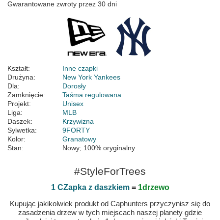
Gwarantowane zwroty przez 30 dni
Kształt:
Inne czapki
Drużyna:
New York Yankees
Dla:
Dorosły
Zamknięcie:
Taśma regulowana
Projekt:
Unisex
Liga:
MLB
Daszek:
Krzywizna
Sylwetka:
9FORTY
Kolor:
Granatowy
Stan:
Nowy; 100% oryginalny
#StyleForTrees
1 CZapka z daszkiem
=
1drzewo
Kupując jakikolwiek produkt od Caphunters przyczynisz się do
zasadzenia drzew w tych miejscach naszej planety gdzie