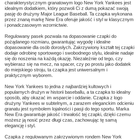
charakterystycznym granatowym logo New York Yankees jest
idealnym dodatkiem, który pozwoli Ci z dumą pokazać swoją
pasję do drużyny Major League Baseball. Ta czapka wykonana
przez znaną markę New Era oferuje jakość i styl w klasycznym
i ponadczasowym wzornictwie.
Regulowany pasek pozwala na dopasowanie czapki do
pożądanego rozmiaru, gwarantując wygodę i idealne
dopasowanie dla osób dorosłych. Zakrzywiony kształt tej czapki
dodaje odrobinę sportowego i swobodnego stylu, idealnie nadaje
się do noszenia na każdą okazję. Niezależnie od tego, czy
wybierasz się na mecz, na spacer, czy po prostu jako dodatek
do miejskiego stroju, ta czapka jest uniwersalnym i
praktycznym wyborem.
New York Yankees to jedna z najbardziej kultowych i
popularnych drużyn w historii baseballu, a ta czapka to idealny
sposób, aby okazać im wsparcie i oddanie. Czapka z logo
drużyny Yankees w subtelnym, a zarazem eleganckim odcieniu
granatu jest symbolem lojalności i pasji do tego sportu. Marka
New Era gwarantuje jakość i trwałość tej czapki, dzięki czemu
możesz ją nosić przez długi czas, zachowując tę samą
elegancję i styl.
Czapka z regulowanym zakrzywionym rondem New York