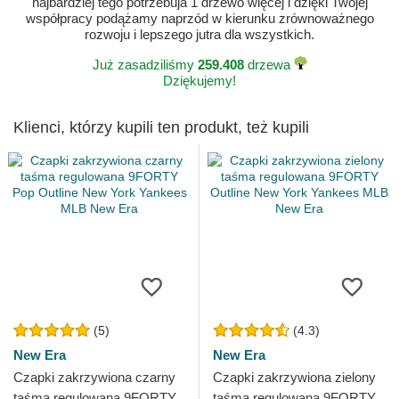
najbardziej tego potrzebuja 1 drzewo więcej i dzięki Twojej
współpracy podążamy naprzód w kierunku zrównoważnego
rozwoju i lepszego jutra dla wszystkich.
Już zasadziliśmy
259.408
drzewa
Dziękujemy!
Klienci, którzy kupili ten produkt, też kupili
(5)
(4.3)
New Era
New Era
Czapki zakrzywiona czarny
Czapki zakrzywiona zielony
taśma regulowana 9FORTY
taśma regulowana 9FORTY