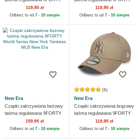
Pop Outline New York
Outline New York Yankees
119,95 zł
119,95 zł
Yankees MLB New Era
MLB New Era
Odbierz to od
7 - 10 sierpie
Odbierz to od
7 - 10 sierpie
(5)
New Era
New Era
Czapki zakrzywiona beżowy
Czapki zakrzywiona brązowy
taśma regulowana 9FORTY
taśma regulowana 9FORTY
World Series New York
Outline New York Yankees
159,95 zł
119,95 zł
Yankees MLB New Era
MLB New Era
Odbierz to od
7 - 10 sierpie
Odbierz to od
7 - 10 sierpie