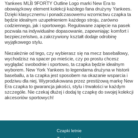
Yankees MLB 9FORTY Outline Logo marki New Era to
obowiązkowy element kolekcji każdego fana drużyny Yankees.
Dzięki klasycznemu i ponadczasowemu wzornictwu czapka ta
będzie idealnym uzupełnieniem każdego stroju, zarówno
codziennego, jak i sportowego. Regulowane zapięcie na pasek
pozwala na indywidualne dopasowanie, zapewniając komfort i
bezpieczeństwo, a zakrzywiony kształt dodaje odrobinę
wyjątkowego stylu.
Niezależnie od tego, czy wybierasz się na mecz baseballowy,
wychodzisz na spacer po mieście, czy po prostu chcesz
wyglądać swobodnie i sportowo, ta czapka będzie idealnym
wyborem. New York Yankees to legendarna drużyna w historii
baseballu, a ta czapka jest sposobem na okazanie wsparcia i
podziwu dla niej. Wyprodukowana przez prestiżową markę New
Era czapka to gwarancja jakości, stylu i trwałości w każdym
szczególe. Nie czekaj dłużej i dodaj tę czapkę do swojej kolekcji
akcesoriów sportowych!
Czapki letnie