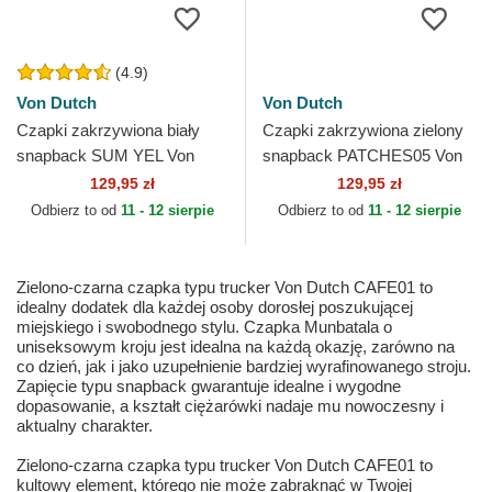
(4.9)
Von Dutch
Von Dutch
Czapki zakrzywiona biały
Czapki zakrzywiona zielony
snapback SUM YEL Von
snapback PATCHES05 Von
Dutch
Dutch
129,95 zł
129,95 zł
Odbierz to od
11 - 12 sierpie
Odbierz to od
11 - 12 sierpie
Zielono-czarna czapka typu trucker Von Dutch CAFE01 to
idealny dodatek dla każdej osoby dorosłej poszukującej
miejskiego i swobodnego stylu. Czapka Munbatala o
uniseksowym kroju jest idealna na każdą okazję, zarówno na
co dzień, jak i jako uzupełnienie bardziej wyrafinowanego stroju.
Zapięcie typu snapback gwarantuje idealne i wygodne
dopasowanie, a kształt ciężarówki nadaje mu nowoczesny i
aktualny charakter.
Zielono-czarna czapka typu trucker Von Dutch CAFE01 to
kultowy element, którego nie może zabraknąć w Twojej