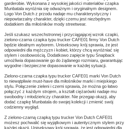
garderobie. Wykonana z wysokiej jakości materiałów czapka
Munbatala wyróżnia się odważnym i oryginalnym designem.
Logo Von Dutch z przodu nadaje mu charakterystyczny i
niepowtarzalny charakter, dzięki czemu jest niezbędnym
dodatkiem dla miłośników mody streetwear.
Jeśli szukasz wszechstronnej i przyciągającej wzrok czapki,
zielono-czarna czapka typu trucker CAFE01 firmy Von Dutch
będzie idealnym wyborem. Uniseksowy krój sprawia, że jest
odpowiedni dla mężczyzn i kobiet, którzy chcą wyróżniać się
stylem i osobowością. Dodatkowo zapięcie typu Snapback
umożliwia dopasowanie go do żądanego rozmiaru, gwarantując
wygodne i bezpieczne dopasowanie w każdej sytuacji.
Zielono-czarna czapka typu trucker CAFE01 marki Von Dutch
to niewątpliwie must-have dla miłośników marki i miejskiego
stylu. Połączenie zieleni i czerni sprawia, że można go łatwo
połączyć z każdym strojem, a kształt ciężarówki nadaje mu
swobodny i młodzieńczy charakter. Nie przegap okazji, aby
dodać czapkę Munbatala do swojej kolekcji i zmienić swój
codzienny wygląd.
Z zielono-czarną czapką typu trucker Von Dutch CAFE01
możesz pochwalić się wyjątkowym i autentycznym stylem przy
każdej okazji. Uniseksowy krój sprawia, że jest odpowiedni dla