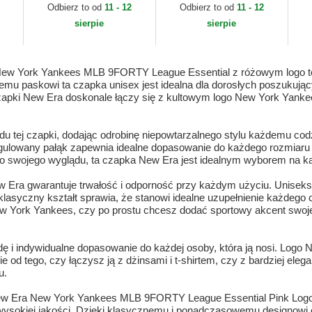
Chino Classic Sport
York Yankees MLB
Es
Odbierz to od
11 - 12
Odbierz to od
11 - 12
ra
Polo Ralph Lauren
New Era
Ya
sierpie
sierpie
ew York Yankees MLB 9FORTY League Essential z różowym logo to
nemu paskowi ta czapka unisex jest idealna dla dorosłych poszukuj
zapki New Era doskonale łączy się z kultowym logo New York Yankee
 tej czapki, dodając odrobinę niepowtarzalnego stylu każdemu codz
lowany pałąk zapewnia idealne dopasowanie do każdego rozmiaru gł
 do swojego wyglądu, ta czapka New Era jest idealnym wyborem na k
 Era gwarantuje trwałość i odporność przy każdym użyciu. Uniseks
 klasyczny kształt sprawia, że stanowi idealne uzupełnienie każdego 
New York Yankees, czy po prostu chcesz dodać sportowy akcent swoj
i indywidualne dopasowanie do każdej osoby, która ją nosi. Logo 
ie od tego, czy łączysz ją z dżinsami i t-shirtem, czy z bardziej el
u.
ew Era New York Yankees MLB 9FORTY League Essential Pink Logo 
okiej jakości. Dzięki klasycznemu i ponadczasowemu designowi cza