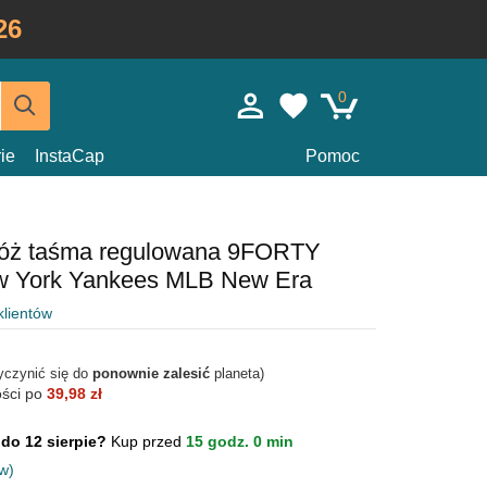
26
0
ie
InstaCap
Pomoc
róż taśma regulowana 9FORTY
ew York Yankees MLB New Era
klientów
yczynić się do
ponownie zalesić
planeta)
ości po
39,98 zł
 do 12 sierpie?
Kup przed
15 godz. 0 min
w)