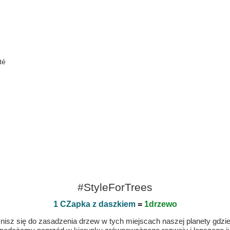
té
#StyleForTrees
1 CZapka z daszkiem
=
1drzewo
isz się do zasadzenia drzew w tych miejscach naszej planety gdzie n