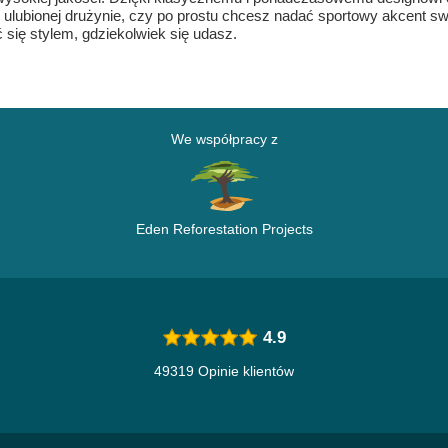
ć ulubionej drużynie, czy po prostu chcesz nadać sportowy akcent s
 się stylem, gdziekolwiek się udasz.
We współpracy z
Eden Reforestation Projects
4.9
49319 Opinie klientów