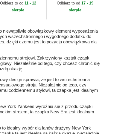
sential New York
9FORTY Tech Jersey
Odbierz to od
11 - 12
Odbierz to od
17 - 19
nkees MLB New Era
New York Yankees MLB
sierpie
sierpie
New Era
 niewątpliwie obowiązkowy element wyposażenia
ących wszechstronnego i wygodnego dodatku do
s, dzięki czemu jest to pozycja obowiązkowa dla
iennemu strojowi. Zakrzywiony kształt czapki
owy. Niezależnie od tego, czy chcesz chronić się
ażdą okazję.
owy design sprawia, że jest to wszechstronna
casualowego stroju. Niezależnie od tego, czy
emu codziennemu stylowi, ta czapka jest idealnym
New York Yankees wyróżnia się z przodu czapki,
eganckim strojem, ta czapka New Era jest idealnym
to idealny wybór dla fanów drużyny New York
pka ta jest idealna na każdą okazję, niezależnie