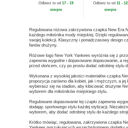
League Essential Los
Essential New York
Odbierz to od
17 - 19
Odbierz to od
11 - 12
Angeles Dodgers MLB
Yankees MLB New E
sierpie
sierpie
New Era
Regulowana różowa zakrzywiona czapka New Era N
każdego miłośnika mody miejskiej. Dzięki regulowa
swojej kolekcji. Klasyczny i ponadczasowy design c
fanów drużyny.
Różowe logo New York Yankees wyróżnia się z przodu
zapewnia wygodne i dopasowane dopasowanie, a regu
przed słońcem, czy po prostu dodać odrobinę stylu
Wykonana z wysokiej jakości materiałów czapka New
propozycja zarówno dla kobiet, jak i mężczyzn, a jej
wybierasz się na stadion, aby kibicować drużynie 
wyborem dla miłośników miejskiego stylu.
Regulowane dopasowanie tej czapki zapewnia wygodę 
dodając sportowego stylu każdej stylizacji. Niezależn
wyborem, aby dodać odrobinę stylu do każdego stroj
Krótko mówiąc, regulowana, zakrzywiona czapka N
Yankees poszukujących wszechstronnego dodatku wys