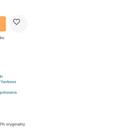
dni
ki
 Yankees
gulowana
a
0% oryginalny