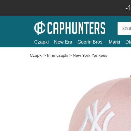
-
Czapki
New Era
Goorin Bros.
Marki
Dl
Czapki
>
Inne czapki
>
New York Yankees