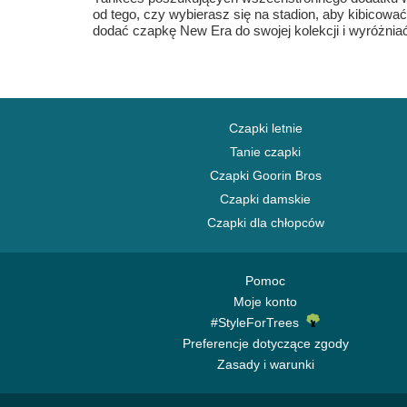
od tego, czy wybierasz się na stadion, aby kibicowa
dodać czapkę New Era do swojej kolekcji i wyróżniać
Czapki letnie
Tanie czapki
Czapki Goorin Bros
Czapki damskie
Czapki dla chłopców
Pomoc
Moje konto
#StyleForTrees
Preferencje dotyczące zgody
Zasady i warunki