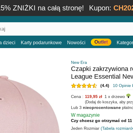
15% ZNIŻKI na całą stronę!
Kupon:
CH20
Outlet
a dzieci
Karty podarunkowe
Nowości
Kategor
New Era
Czapki zakrzywiona 
League Essential N
(4.4)
10 Opinie 
Cena :
119,95 zł
1 x drzewo
(Dodaj do koszyka, aby prz
Lub 3
nieoprocentowane
płatn
W magazynie
Czy chcesz go otrzymać od 11
Jeden Rozmiar
(Tabela rozmiaró