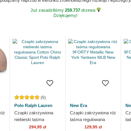
 podążamy naprzód w kierunku zrównoważnego rozwoju i lepszego jut
Już zasadziliśmy
259.737
drzewa
Dziękujemy!
(5)
Polo Ralph Lauren
New Era
Ne
róż
Czapki zakrzywiona
Czapki zakrzywiona róż
Cz
niebieski taśma
taśma regulowana
ta
regulowana Cotton
9FORTY Metallic New
9F
294,95 zł
129,95 zł