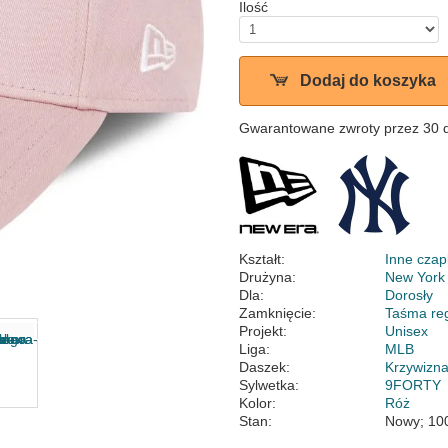
Ilość
Dodaj do koszyka
Gwarantowane zwroty przez 30 
Kształt:
Inne czap
Drużyna:
New York
Dla:
Dorosły
Zamknięcie:
Taśma re
Projekt:
Unisex
Liga:
MLB
Daszek:
Krzywizn
Sylwetka:
9FORTY
Kolor:
Róż
Stan:
Nowy; 10