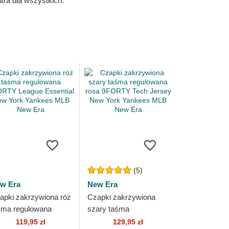
ra dla wszystkich.
(5)
w Era
New Era
apki zakrzywiona róż
Czapki zakrzywiona
śma regulowana
szary taśma
ORTY League
regulowana rosa
119,95 zł
129,95 zł