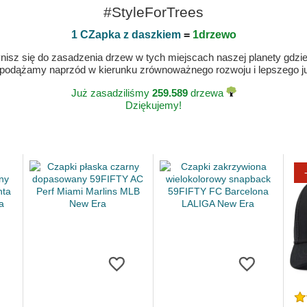
#StyleForTrees
1 CZapka z daszkiem
=
1drzewo
isz się do zasadzenia drzew w tych miejscach naszej planety gdzie n
 podążamy naprzód w kierunku zrównoważnego rozwoju i lepszego jut
Już zasadziliśmy
259.589
drzewa
Dziękujemy!