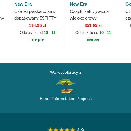
New Era
New Era
Go
Czapki płaska czarny
Czapki zakrzywiona
Cz
ny
dopasowany 59FIFTY
wielokolorowy
cz
AC Perf Miami Marlins
snapback 59FIFTY FC
Th
194,95 zł
351,95 zł
MLB New Era
Barcelona LALIGA New
Fa
Odbierz to od
10 - 11
Odbierz to od
10 - 11
Era
sierpie
sierpie
We współpracy z
Eden Reforestation Projects
4.9