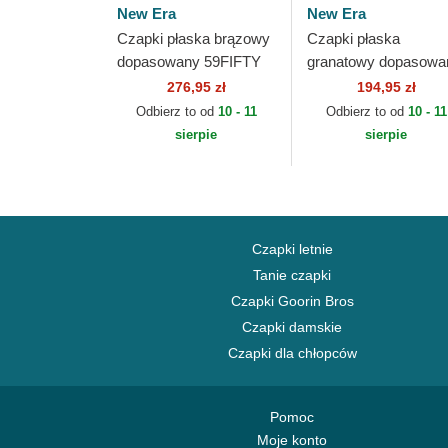
New Era
New Era
Czapki płaska brązowy
Czapki płaska
dopasowany 59FIFTY
granatowy dopasowa
The Elements Fire Pin
59FIFTY AC Perf
276,95 zł
194,95 zł
Los Angeles Dodgers
Atlanta Braves MLB
Odbierz to od
10 - 11
Odbierz to od
10 - 11
MLB New Era
New Era
sierpie
sierpie
Czapki letnie
Tanie czapki
Czapki Goorin Bros
Czapki damskie
Czapki dla chłopców
Pomoc
Moje konto