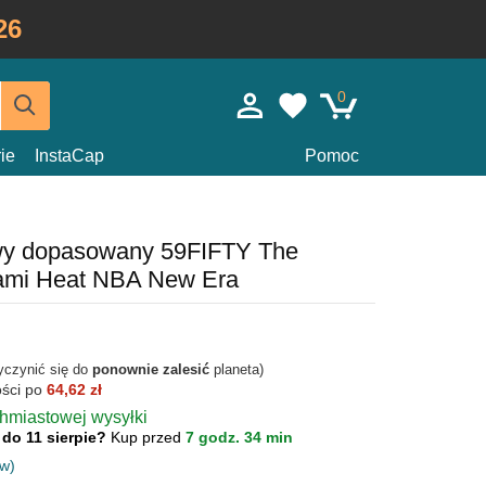
26
0
ie
InstaCap
Pomoc
wy dopasowany 59FIFTY The
iami Heat NBA New Era
yczynić się do
ponownie zalesić
planeta)
ości po
64,62 zł
chmiastowej wysyłki
 do 11 sierpie?
Kup przed
7 godz. 34 min
ów)