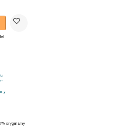
dni
ki
at
any
0% oryginalny