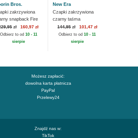
orin Bros.
New Era
apki zakrzywiona
Czapki zakrzywiona
arny snapback Fire
czarny taśma
e Farm Premium The
regulowana 9TWENTY
229,95
zł
160,97 zł
144,95
zł
101,47 zł
rm Goorin Bros.
Draft Edition 2023 Miami
Odbierz to od
10 - 11
Odbierz to od
10 - 11
Heat NBA New Era
sierpie
sierpie
Możesz zapłacić:
dowolna karta płatnicza
PayPal
Przelewy24
Znajdź nas w:
TikTok