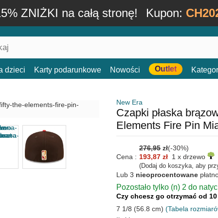
15% ZNIŻKI na całą stronę!
Kupon:
CH20
Outlet
a dzieci
Karty podarunkowe
Nowości
Kategor
New Era
Czapki płaska brązo
Elements Fire Pin M
276,95
zł
(-30%)
Cena :
193,87 zł
1 x drzewo
(Dodaj do koszyka, aby prz
Lub 3
nieoprocentowane
płatn
Pozostało tylko (n) 2 do naty
Czy chcesz go otrzymać od 10
7 1/8 (56.8 cm)
(Tabela rozmiar