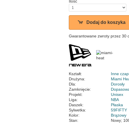
Ilość
Dodaj do koszyka
Gwarantowane zwroty przez 30 
Kształt:
Inne czap
Drużyna:
Miami He
Dla:
Dorosły
Zamknięcie:
Dopasow
Projekt:
Unisex
Liga:
NBA
Daszek:
Płaska
Sylwetka:
59FIFTY
Kolor:
Brązowy
Stan:
Nowy; 10