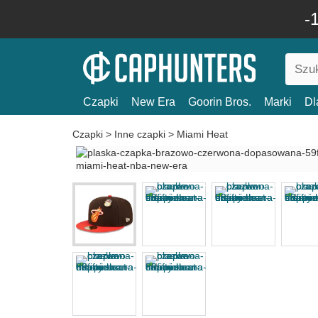
-
Czapki
New Era
Goorin Bros.
Marki
Dl
Czapki
>
Inne czapki
>
Miami Heat