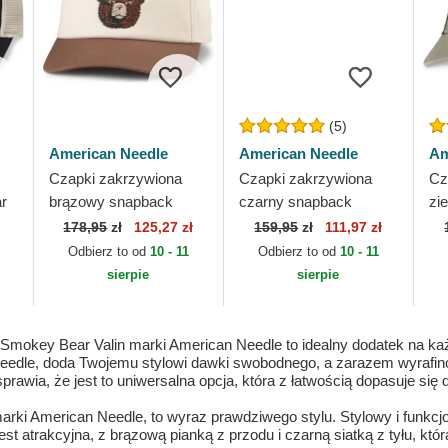
(5)
American Needle
American Needle
Am
Czapki zakrzywiona
Czapki zakrzywiona
Cz
r
brązowy snapback
czarny snapback
zi
e
Roscoe American
Chevelle by Valin
Am
178,95
zł
125,27 zł
159,95
zł
111,97 zł
Needle
American Needle
Odbierz to od
10 - 11
Odbierz to od
10 - 11
sierpie
sierpie
Smokey Bear Valin marki American Needle to idealny dodatek na ka
edle, doda Twojemu stylowi dawki swobodnego, a zarazem wyrafino
prawia, że jest to uniwersalna opcja, która z łatwością dopasuje się 
rki American Needle, to wyraz prawdziwego stylu. Stylowy i funkcjon
est atrakcyjna, z brązową pianką z przodu i czarną siatką z tyłu, kt