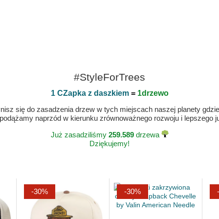
#StyleForTrees
1 CZapka z daszkiem
=
1drzewo
isz się do zasadzenia drzew w tych miejscach naszej planety gdzie n
 podążamy naprzód w kierunku zrównoważnego rozwoju i lepszego jut
Już zasadziliśmy
259.589
drzewa
Dziękujemy!
-30%
-30%