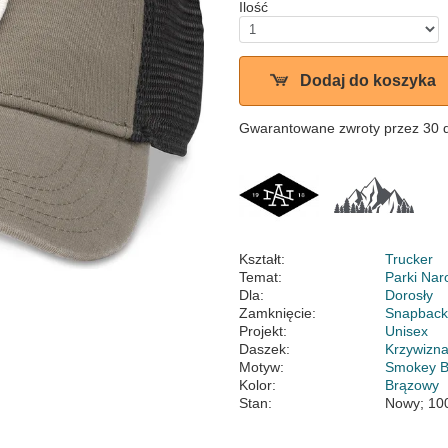
Ilość
Dodaj do koszyka
Gwarantowane zwroty przez 30 
Kształt:
Trucker
Temat:
Parki Na
Dla:
Dorosły
Zamknięcie:
Snapbac
Projekt:
Unisex
Daszek:
Krzywizn
Motyw:
Smokey B
Kolor:
Brązowy
Stan:
Nowy; 10