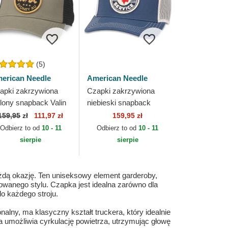
(5)
erican Needle
American Needle
apki zakrzywiona
Czapki zakrzywiona
elony snapback Valin
niebieski snapback
erican Needle
Authorized Service Valin
159,95
zł
111,97 zł
159,95 zł
American Needle
Odbierz to od
10 - 11
Odbierz to od
10 - 11
sierpie
sierpie
żdą okazję. Ten uniseksowy element garderoby,
wanego stylu. Czapka jest idealna zarówno dla
do każdego stroju.
alny, ma klasyczny kształt truckera, który idealnie
óra umożliwia cyrkulację powietrza, utrzymując głowę