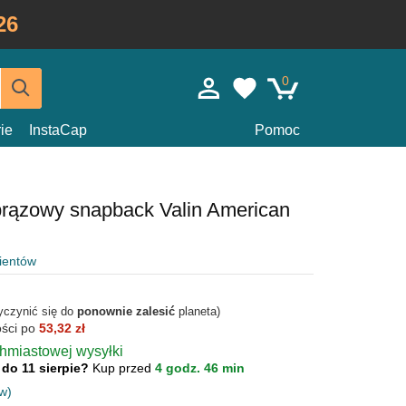
26
0
ie
InstaCap
Pomoc
brązowy snapback Valin American
lientów
yczynić się do
ponownie zalesić
planeta)
ości po
53,32 zł
chmiastowej wysyłki
 do 11 sierpie?
Kup przed
4 godz. 46 min
w)