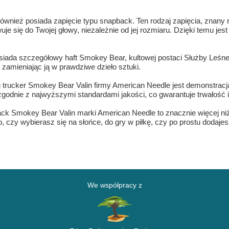
nież posiada zapięcie typu snapback. Ten rodzaj zapięcia, znany r
e się do Twojej głowy, niezależnie od jej rozmiaru. Dzięki temu jest
iada szczegółowy haft Smokey Bear, kultowej postaci Służby Leśne
zamieniając ją w prawdziwe dzieło sztuki.
trucker Smokey Bear Valin firmy American Needle jest demonstracją 
dnie z najwyższymi standardami jakości, co gwarantuje trwałość i 
 Smokey Bear Valin marki American Needle to znacznie więcej niż t
 czy wybierasz się na słońce, do gry w piłkę, czy po prostu dodajes
We współpracy z