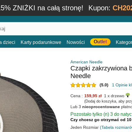
15% ZNIŻKI na całą stronę!
Kupon:
CH20
Outlet
a dzieci
Karty podarunkowe
Nowości
Kategor
American Needle
Czapki zakrzywiona 
Needle
(5.0)
1 Opinie k
Cena :
159,95 zł
1 x drzewo
(Dodaj do koszyka, aby prz
Lub 3
nieoprocentowane
płatn
Pozostało tylko (n) 3 do naty
Czy chcesz go otrzymać od 10
Jeden Rozmiar
(Tabela rozmiaró