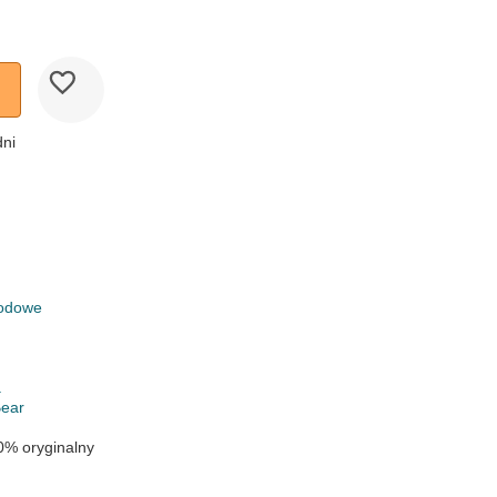
dni
rodowe
k
a
ear
0% oryginalny