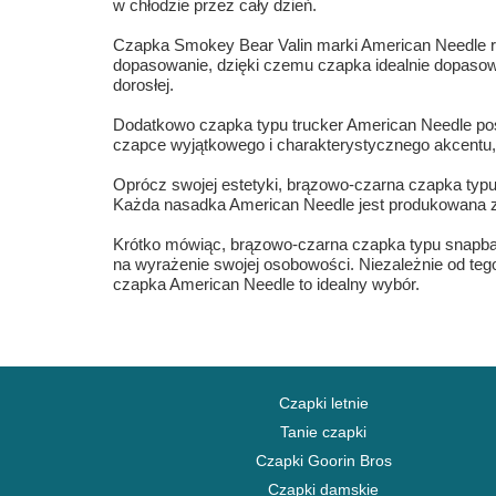
w chłodzie przez cały dzień.
Czapka Smokey Bear Valin marki American Needle rów
dopasowanie, dzięki czemu czapka idealnie dopasowuj
dorosłej.
Dodatkowo czapka typu trucker American Needle pos
czapce wyjątkowego i charakterystycznego akcentu, 
Oprócz swojej estetyki, brązowo-czarna czapka typu 
Każda nasadka American Needle jest produkowana zgo
Krótko mówiąc, brązowo-czarna czapka typu snapback
na wyrażenie swojej osobowości. Niezależnie od tego,
czapka American Needle to idealny wybór.
Czapki letnie
Tanie czapki
Czapki Goorin Bros
Czapki damskie