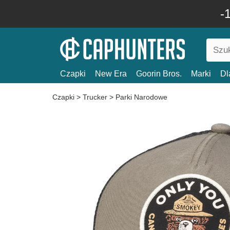
-
Czapki
New Era
Goorin Bros.
Marki
Dl
Czapki
>
Trucker
>
Parki Narodowe