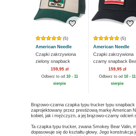
(5)
(5)
American Needle
American Needle
Czapki zakrzywiona
Czapki zakrzywiona
zielony snapback
czarny snapback Bea
American Needle
Valin American Needl
159,95 zł
159,95 zł
Odbierz to od
10 - 11
Odbierz to od
10 - 11
sierpie
sierpie
Brązowo-czarna czapka typu trucker typu snapback 
zaprojektowany przez prestiżową markę American Ne
kobiet, jak i mężczyzn, a jej brązowo-czarny odcień s
Ta czapka typu trucker, zwana Smokey Bear Valin, ma
dopasowuje się do kształtu głowy. Jego konstrukcja j