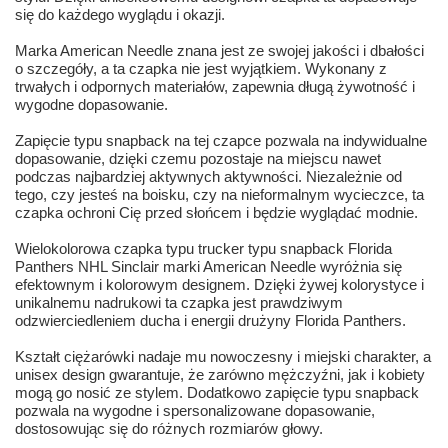
się do każdego wyglądu i okazji.
Marka American Needle znana jest ze swojej jakości i dbałości
o szczegóły, a ta czapka nie jest wyjątkiem. Wykonany z
trwałych i odpornych materiałów, zapewnia długą żywotność i
wygodne dopasowanie.
Zapięcie typu snapback na tej czapce pozwala na indywidualne
dopasowanie, dzięki czemu pozostaje na miejscu nawet
podczas najbardziej aktywnych aktywności. Niezależnie od
tego, czy jesteś na boisku, czy na nieformalnym wycieczce, ta
czapka ochroni Cię przed słońcem i będzie wyglądać modnie.
Wielokolorowa czapka typu trucker typu snapback Florida
Panthers NHL Sinclair marki American Needle wyróżnia się
efektownym i kolorowym designem. Dzięki żywej kolorystyce i
unikalnemu nadrukowi ta czapka jest prawdziwym
odzwierciedleniem ducha i energii drużyny Florida Panthers.
Kształt ciężarówki nadaje mu nowoczesny i miejski charakter, a
unisex design gwarantuje, że zarówno mężczyźni, jak i kobiety
mogą go nosić ze stylem. Dodatkowo zapięcie typu snapback
pozwala na wygodne i spersonalizowane dopasowanie,
dostosowując się do różnych rozmiarów głowy.