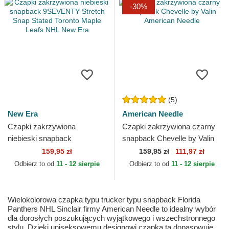
-30%
(5)
New Era
American Needle
Czapki zakrzywiona
Czapki zakrzywiona czarny
niebieski snapback
snapback Chevelle by Valin
9SEVENTY Stretch Snap
American Needle
159,95 zł
159,95
zł
111,97 zł
Stated Toronto Maple Leafs
Odbierz to od
11 - 12 sierpie
Odbierz to od
11 - 12 sierpie
NHL New Era
Wielokolorowa czapka typu trucker typu snapback Florida
Panthers NHL Sinclair firmy American Needle to idealny wybór
dla dorosłych poszukujących wyjątkowego i wszechstronnego
stylu. Dzięki uniseksowemu designowi czapka ta dopasowuje