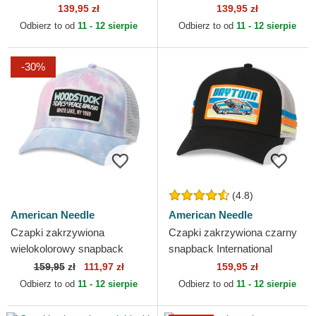
Sinclair American Needle
California Sinclair American
139,95 zł
139,95 zł
Needle
Odbierz to od
11 - 12 sierpie
Odbierz to od
11 - 12 sierpie
-30%
(4.8)
American Needle
American Needle
Czapki zakrzywiona
Czapki zakrzywiona czarny
wielokolorowy snapback
snapback International
Valin American Needle
Speedway Tri Color American
159,95
zł
111,97 zł
159,95 zł
Needle
Odbierz to od
11 - 12 sierpie
Odbierz to od
11 - 12 sierpie