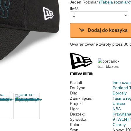
Jeden Rozmiar
(Tabela rozmiaró
Ilość
Dodaj do koszyka
Gwarantowane zwroty przez 30 
Kształt:
Inne czap
Drużyna:
Portland T
Dla:
Dorosły
Zamknięcie:
Taśma re
Projekt:
Unisex
Liga:
NBA
Daszek:
Krzywizn
Sylwetka:
9TWENT
Kolor:
Czarny
Stan:
Nowy; 10