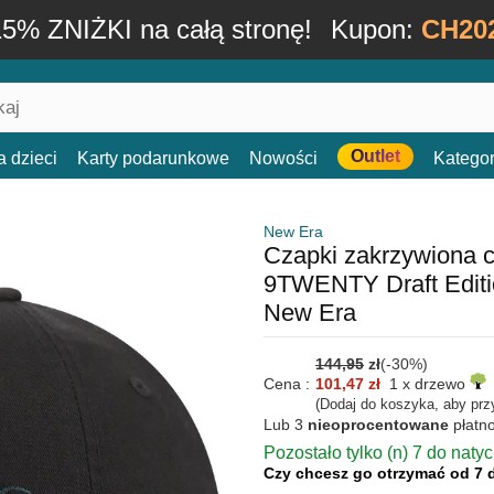
15% ZNIŻKI na całą stronę!
Kupon:
CH20
Outlet
a dzieci
Karty podarunkowe
Nowości
Kategor
New Era
Czapki zakrzywiona 
9TWENTY Draft Editio
New Era
144,95
zł
(-30%)
Cena :
101,47 zł
1 x drzewo
(Dodaj do koszyka, aby prz
Lub 3
nieoprocentowane
płatn
Pozostało tylko (n) 7 do naty
Czy chcesz go otrzymać od 7 