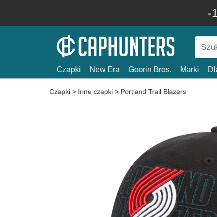
-
Czapki
New Era
Goorin Bros.
Marki
Dl
Czapki
>
Inne czapki
>
Portland Trail Blazers