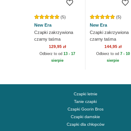
(5)
(5)
New Era
New Era
Czapki zakrzywiona
Czapki zakrzywiona
czarny taśma
czarny taśma
regulowana 9FORTY
regulowana 9TWEN
129,95 zł
144,95 zł
The League Portland
Draft Edition 2023
Odbierz to od
13 - 17
Odbierz to od
7 - 10
Trail Blazers NBA New
Orlando Magic NBA
sierpie
sierpie
Era
New Era
Czapki letnie
Tanie czapki
Czapki Goorin Bros
Czapki damskie
Czapki dla chłopców