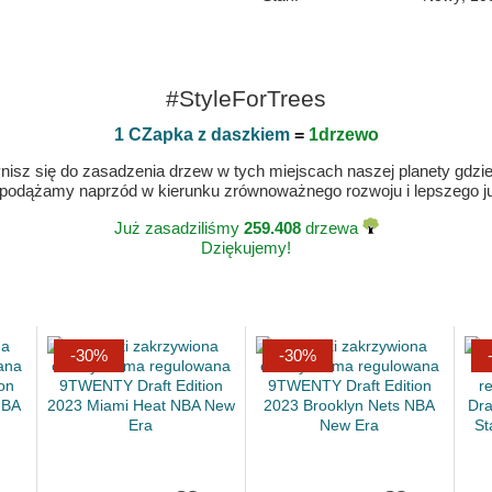
#StyleForTrees
1 CZapka z daszkiem
=
1drzewo
isz się do zasadzenia drzew w tych miejscach naszej planety gdzie n
 podążamy naprzód w kierunku zrównoważnego rozwoju i lepszego jut
Już zasadziliśmy
259.408
drzewa
Dziękujemy!
-30%
-30%