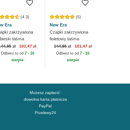
(4.3)
(5)
w Era
New Era
apki zakrzywiona
Czapki zakrzywiona
ebieski taśma
fioletowy taśma
gulowana 9TWENTY
regulowana 9TWENTY
144,95
zł
101,47 zł
144,95
zł
101,47 zł
aft Edition 2023
Draft Edition 2023
Odbierz to od
7 - 10
Odbierz to od
7 - 10
lden State Warriors...
Phoenix Suns NBA New
sierpie
sierpie
Era
Możesz zapłacić:
dowolna karta płatnicza
PayPal
Przelewy24