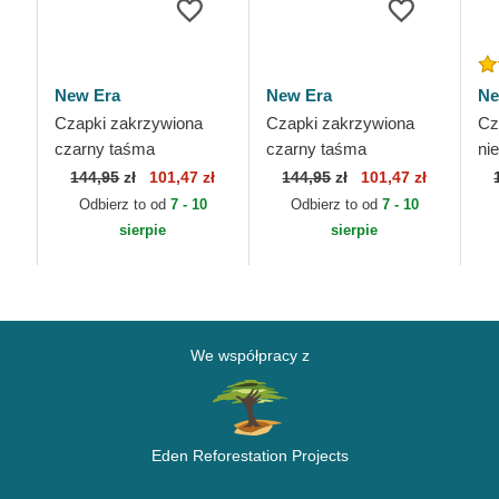
New Era
New Era
Ne
Czapki zakrzywiona
Czapki zakrzywiona
Cz
czarny taśma
czarny taśma
ni
TY
regulowana 9TWENTY
regulowana 9TWENTY
re
144,95
zł
101,47 zł
144,95
zł
101,47 zł
Draft Edition 2023
Draft Edition 2023
Dr
Odbierz to od
7 - 10
Odbierz to od
7 - 10
Miami Heat NBA New
Brooklyn Nets NBA
Go
sierpie
sierpie
Era
New Era
We współpracy z
Eden Reforestation Projects