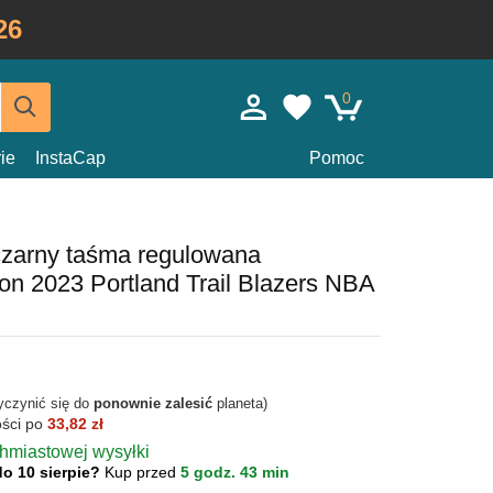
26
0
ie
InstaCap
Pomoc
czarny taśma regulowana
n 2023 Portland Trail Blazers NBA
yczynić się do
ponownie zalesić
planeta)
ości po
33,82 zł
chmiastowej wysyłki
do 10 sierpie?
Kup przed
5 godz. 43 min