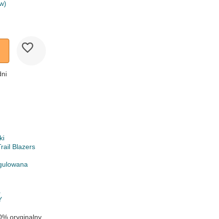
w)
dni
ki
rail Blazers
gulowana
a
Y
0% oryginalny