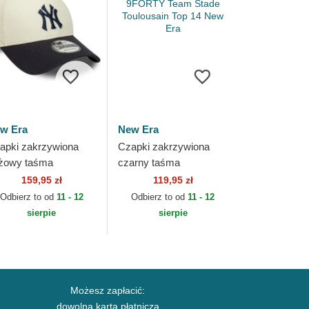
w Era
New Era
apki zakrzywiona
Czapki zakrzywiona
żowy taśma
czarny taśma
gulowana 9FORTY
regulowana 9FORTY
159,95 zł
119,95 zł
rld Series New York
Team Stade Toulousain
Odbierz to od
11 - 12
Odbierz to od
11 - 12
nkees MLB New Era
Top 14 New Era
sierpie
sierpie
Możesz zapłacić:
dowolna karta płatnicza