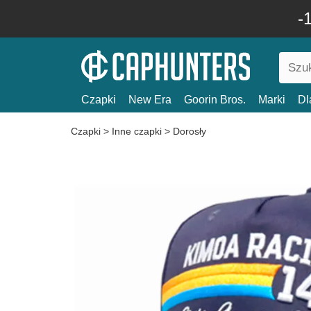
-
Czapki
New Era
Goorin Bros.
Marki
Dl
Czapki
>
Inne czapki
>
Dorosły