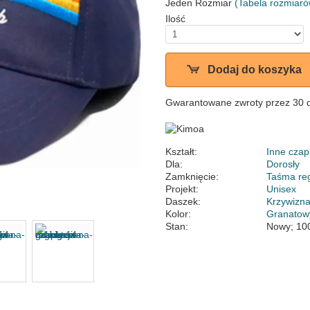
Jeden Rozmiar
(Tabela rozmiaró
Ilość
Dodaj do koszyka
Gwarantowane zwroty przez 30 
Kształt:
Inne czap
Dla:
Dorosły
Zamknięcie:
Taśma re
Projekt:
Unisex
Daszek:
Krzywizn
Kolor:
Granatow
Stan:
Nowy; 10