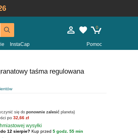
26
0
ie
InstaCap
Pomoc
granatowy taśma regulowana
lientów
yczynić się do
ponownie zalesić
planeta)
ości po
32,66 zł
chmiastowej wysyłki
 do 12 sierpie?
Kup przed
5 godz. 55 min