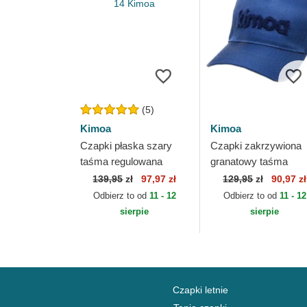
(5)
Kimoa
Kimoa
Czapki płaska szary
Czapki zakrzywiona
taśma regulowana
granatowy taśma
Racing 14 Kimoa
regulowana Minimal
139,95
zł
97,97 zł
129,95
zł
90,97 zł
Kimoa
Odbierz to od
11 - 12
Odbierz to od
11 - 12
sierpie
sierpie
Czapki letnie