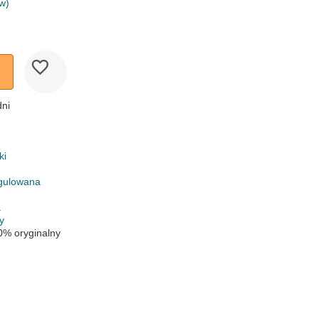
w)
dni
ki
gulowana
a
y
0% oryginalny