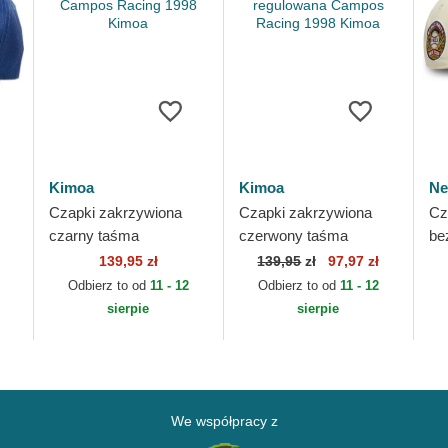
Kimoa
Kimoa
Ne
Czapki zakrzywiona
Czapki zakrzywiona
Cz
czarny taśma
czerwony taśma
be
regulowana Campos
regulowana Campos
re
139,95 zł
139,95
zł
97,97 zł
Racing 1998 Kimoa
Racing 1998 Kimoa
Wo
Odbierz to od
11 - 12
Odbierz to od
11 - 12
Ya
sierpie
sierpie
We współpracy z