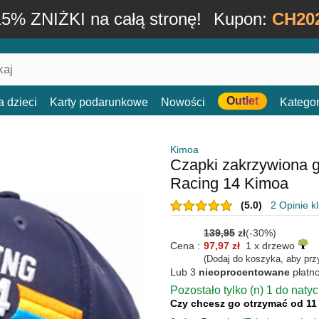
15% ZNIŻKI na całą stronę!
Kupon:
CH20
Outlet
a dzieci
Karty podarunkowe
Nowości
Kategor
Kimoa
Czapki zakrzywiona 
Racing 14 Kimoa
(5.0)
2 Opinie k
139,95
zł
(-30%)
Cena :
97,97 zł
1 x drzewo
(Dodaj do koszyka, aby prz
Lub 3
nieoprocentowane
płatn
Pozostało tylko (n) 1 do naty
Czy chcesz go otrzymać od 11