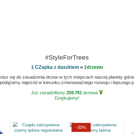
#StyleForTrees
1 CZapka z daszkiem
=
1drzewo
isz się do zasadzenia drzew w tych miejscach naszej planety gdzie n
 podążamy naprzód w kierunku zrównoważnego rozwoju i lepszego jut
Już zasadziliśmy
259.781
drzewa
Dziękujemy!
-30%