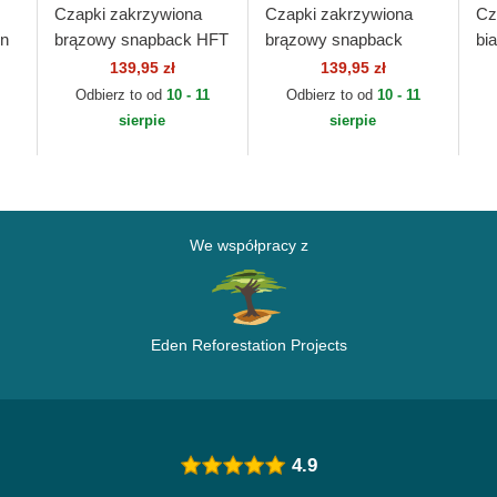
Czapki zakrzywiona
Czapki zakrzywiona
Cz
in
brązowy snapback HFT
brązowy snapback
bi
Coastal
Hippy Canvas HFT
Su
139,95 zł
139,95 zł
Djinns
HF
Odbierz to od
10 - 11
Odbierz to od
10 - 11
sierpie
sierpie
We współpracy z
Eden Reforestation Projects
4.9