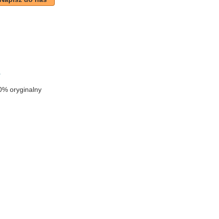
k
a
0% oryginalny