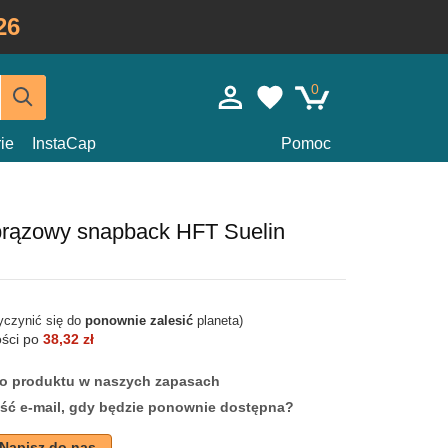
26
0
ie
InstaCap
Pomoc
brązowy snapback HFT Suelin
yczynić się do
ponownie zalesić
planeta)
ości po
38,32 zł
ego produktu w naszych zapasach
ść e-mail, gdy będzie ponownie dostępna?
Napisz do nas