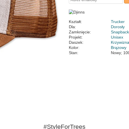
Kształt:
Trucker
Dla:
Dorosły
Zamknięcie:
Snapbac
Projekt:
Unisex
Daszek:
Krzywizn
Kolor:
Brązowy
Stan:
Nowy; 10
#StyleForTrees