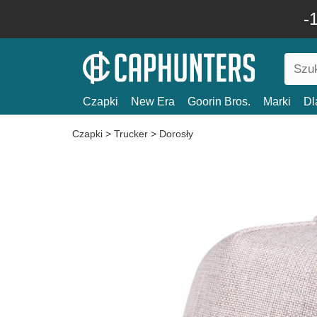
-
Czapki
New Era
Goorin Bros.
Marki
Dl
Czapki
>
Trucker
>
Dorosły