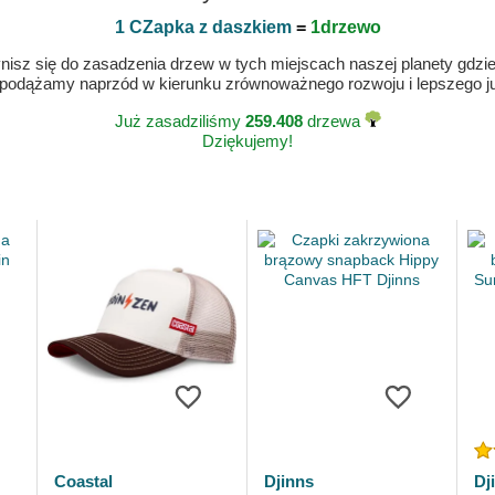
1 CZapka z daszkiem
=
1drzewo
isz się do zasadzenia drzew w tych miejscach naszej planety gdzie n
 podążamy naprzód w kierunku zrównoważnego rozwoju i lepszego jut
Już zasadziliśmy
259.408
drzewa
Dziękujemy!
Coastal
Djinns
Dj