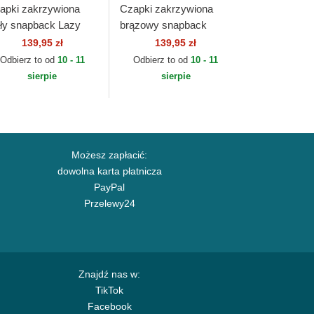
apki zakrzywiona
Czapki zakrzywiona
ały snapback Lazy
brązowy snapback
nday Coffee Club
Hippy Canvas HFT
139,95 zł
139,95 zł
T Djinns
Djinns
Odbierz to od
10 - 11
Odbierz to od
10 - 11
sierpie
sierpie
Możesz zapłacić:
dowolna karta płatnicza
PayPal
Przelewy24
Znajdź nas w:
TikTok
Facebook