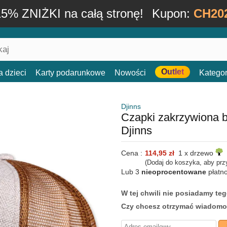
15% ZNIŻKI na całą stronę!
Kupon:
CH20
Outlet
a dzieci
Karty podarunkowe
Nowości
Kategor
Djinns
Czapki zakrzywiona 
Djinns
Cena :
114,95 zł
1 x drzewo
(Dodaj do koszyka, aby prz
Lub 3
nieoprocentowane
płatn
W tej chwili nie posiadamy t
Czy chcesz otrzymać wiadomo