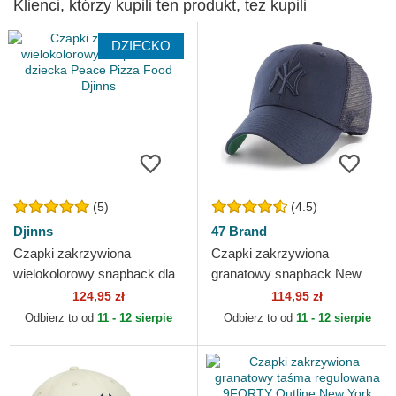
Klienci, którzy kupili ten produkt, też kupili
DZIECKO
(5)
(4.5)
Djinns
47 Brand
Czapki zakrzywiona
Czapki zakrzywiona
wielokolorowy snapback dla
granatowy snapback New
dziecka Peace Pizza Food
York Yankees MLB 47 Brand
124,95 zł
114,95 zł
Djinns
Odbierz to od
11 - 12 sierpie
Odbierz to od
11 - 12 sierpie