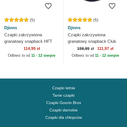
(5)
(5)
Djinns
Djinns
Czapki zakrzywiona
Czapki zakrzywiona
granatowy snapback HFT
granatowy snapback Club
Glencheck Djinns
Sandwich HFT Food Djinns
114,95 zł
159,95
zł
111,97 zł
Odbierz to od
11 - 12 sierpie
Odbierz to od
11 - 12 sierpie
Czapki letnie
Tanie czapki
Czapki Goorin Bros
Czapki damskie
Czapki dla chłopców