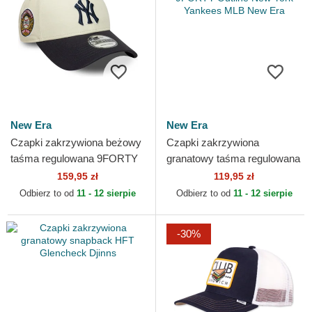
New Era
New Era
Czapki zakrzywiona beżowy
Czapki zakrzywiona
taśma regulowana 9FORTY
granatowy taśma regulowana
World Series New York
9FORTY Outline New York
159,95 zł
119,95 zł
Yankees MLB New Era
Yankees MLB New Era
Odbierz to od
11 - 12 sierpie
Odbierz to od
11 - 12 sierpie
-30%