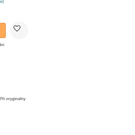
w)
dni
k
a
0% oryginalny