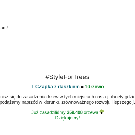
rant!
#StyleForTrees
1 CZapka z daszkiem
=
1drzewo
isz się do zasadzenia drzew w tych miejscach naszej planety gdzie n
 podążamy naprzód w kierunku zrównoważnego rozwoju i lepszego jut
Już zasadziliśmy
259.408
drzewa
Dziękujemy!