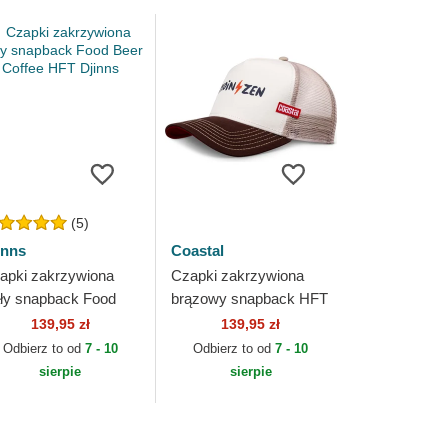
(5)
inns
Coastal
apki zakrzywiona
Czapki zakrzywiona
ały snapback Food
brązowy snapback HFT
er Coffee HFT Djinns
Coastal
139,95 zł
139,95 zł
Odbierz to od
7 - 10
Odbierz to od
7 - 10
sierpie
sierpie