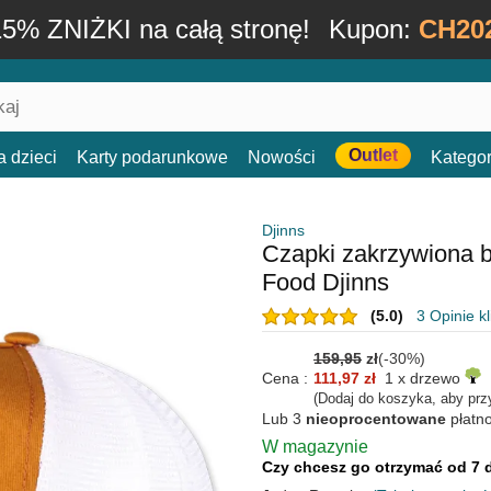
15% ZNIŻKI na całą stronę!
Kupon:
CH20
Outlet
a dzieci
Karty podarunkowe
Nowości
Kategor
Djinns
Czapki zakrzywiona 
Food Djinns
(5.0)
3 Opinie k
159,95
zł
(-30%)
Cena :
111,97 zł
1 x drzewo
(Dodaj do koszyka, aby prz
Lub 3
nieoprocentowane
płatn
W magazynie
Czy chcesz go otrzymać od 7 