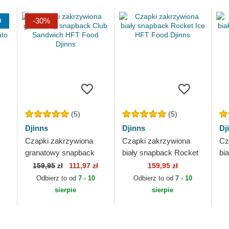
O
-30%
(5)
(5)
Djinns
Djinns
Dj
Czapki zakrzywiona
Czapki zakrzywiona
Cz
granatowy snapback
biały snapback Rocket
bi
a
Club Sandwich HFT
Ice HFT Food Djinns
Be
159,95
zł
111,97 zł
159,95 zł
Food Djinns
Odbierz to od
7 - 10
Odbierz to od
7 - 10
sierpie
sierpie