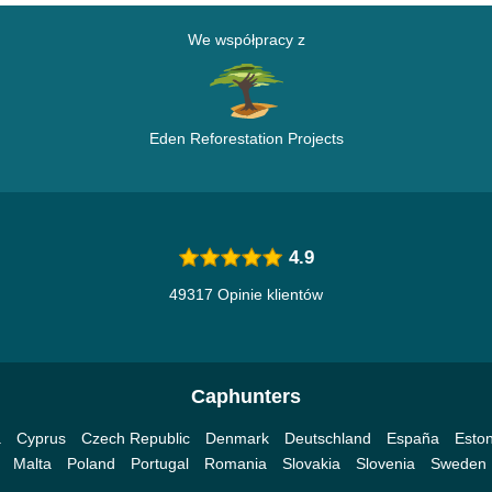
We współpracy z
Eden Reforestation Projects
4.9
49317 Opinie klientów
Caphunters
a
Cyprus
Czech Republic
Denmark
Deutschland
España
Eston
Malta
Poland
Portugal
Romania
Slovakia
Slovenia
Sweden