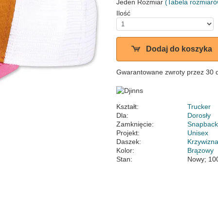
Jeden Rozmiar
(Tabela rozmiaró
Ilość
Dodaj do koszyka
Gwarantowane zwroty przez 30 
Kształt:
Trucker
Dla:
Dorosły
Zamknięcie:
Snapbac
Projekt:
Unisex
Daszek:
Krzywizn
Kolor:
Brązowy
Stan:
Nowy; 10