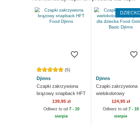
DZIECK
(5)
Djinns
Djinns
Czapki zakrzywiona
Czapki zakrzywiona
brązowy snapback HFT
wielokolorowy
Food Djinns
snapback dla dzieck
139,95 zł
124,95 zł
Food Gelato Basic
Odbierz to od
7 - 10
Odbierz to od
7 - 10
Djinns
sierpie
sierpie