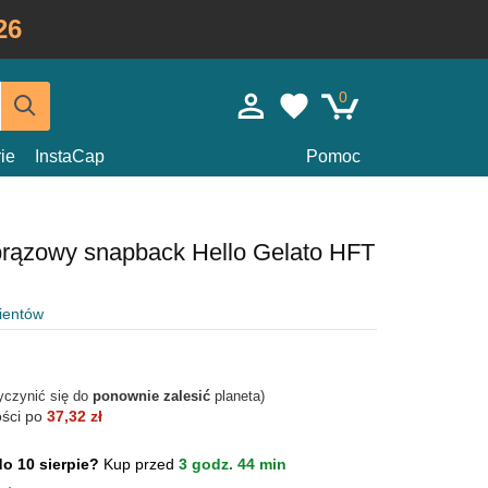
26
0
ie
InstaCap
Pomoc
brązowy snapback Hello Gelato HFT
lientów
yczynić się do
ponownie zalesić
planeta)
ości po
37,32 zł
do 10 sierpie?
Kup przed
3 godz. 44 min