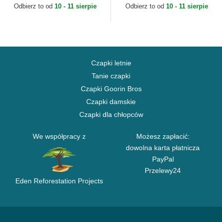
Djinns
Odbierz to od
10 - 11 sierpie
Odbierz to od
10 - 11 sierpie
Czapki letnie
Tanie czapki
Czapki Goorin Bros
Czapki damskie
Czapki dla chłopców
We współpracy z
Możesz zapłacić:
dowolna karta płatnicza
PayPal
Przelewy24
Eden Reforestation Projects