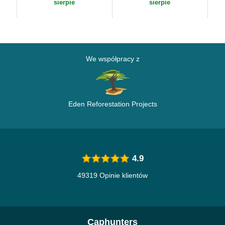
Capslab
sierpie
sierpie
We współpracy z
Eden Reforestation Projects
4.9
49319 Opinie klientów
Caphunters