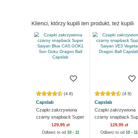
Klienci, którzy kupili ten produkt, też kupili
(4.8)
(4.9)
Capslab
Capslab
Czapki zakrzywiona
Czapki zakrzywiona
czarny snapback Super
czarny snapback Su
Saiyan Blue CAS GOK1
Saiyan VE3 Vegeta
129,95 zł
129,95 zł
Son Goku Dragon Ball
Dragon Ball Capslab
Odbierz to od
10 - 11
Odbierz to od
10 - 11