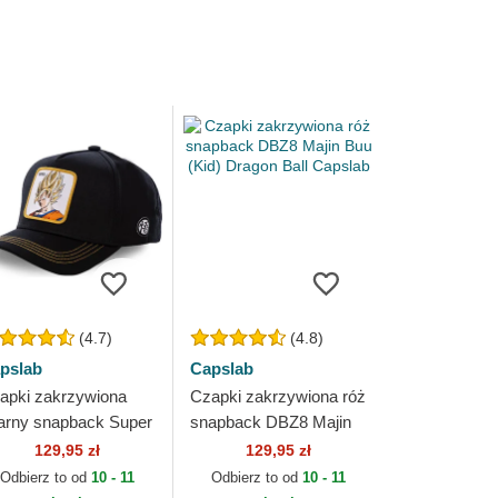
(4.7)
(4.8)
pslab
Capslab
apki zakrzywiona
Czapki zakrzywiona róż
arny snapback Super
snapback DBZ8 Majin
iyan GO2 Son Goku
Buu (Kid) Dragon Ball
129,95 zł
129,95 zł
agon Ball Capslab
Capslab
Odbierz to od
10 - 11
Odbierz to od
10 - 11