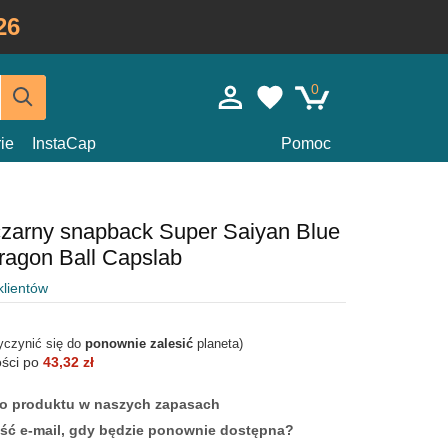
26
0
ie
InstaCap
Pomoc
czarny snapback Super Saiyan Blue
agon Ball Capslab
klientów
yczynić się do
ponownie zalesić
planeta)
ości po
43,32 zł
ego produktu w naszych zapasach
ść e-mail, gdy będzie ponownie dostępna?