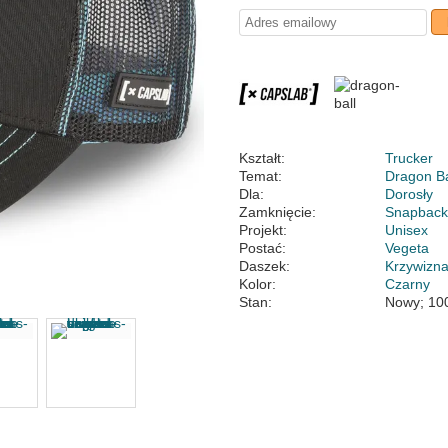
Kształt:
Trucker
Temat:
Dragon Ba
Dla:
Dorosły
Zamknięcie:
Snapbac
Projekt:
Unisex
Postać:
Vegeta
Daszek:
Krzywizn
Kolor:
Czarny
Stan:
Nowy; 10