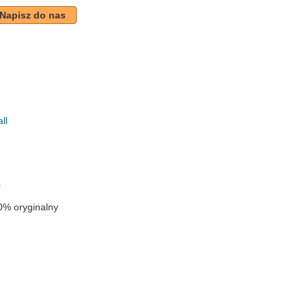
Napisz do nas
ll
k
a
0% oryginalny