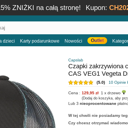
15% ZNIŻKI na całą stronę!
Kupon:
CH20
Outlet
a dzieci
Karty podarunkowe
Nowości
Kategor
Capslab
Czapki zakrzywiona 
CAS VEG1 Vegeta Dr
(5.0)
10 Opinie 
Cena :
129,95 zł
1 x drzewo
(Dodaj do koszyka, aby prz
Lub 3
nieoprocentowane
płatn
W tej chwili nie posiadamy t
Czy chcesz otrzymać wiadomo