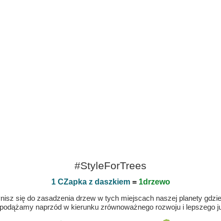
#StyleForTrees
1 CZapka z daszkiem
=
1drzewo
isz się do zasadzenia drzew w tych miejscach naszej planety gdzie n
 podążamy naprzód w kierunku zrównoważnego rozwoju i lepszego jut