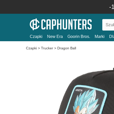
-
Czapki
New Era
Goorin Bros.
Marki
Dl
Czapki
>
Trucker
>
Dragon Ball