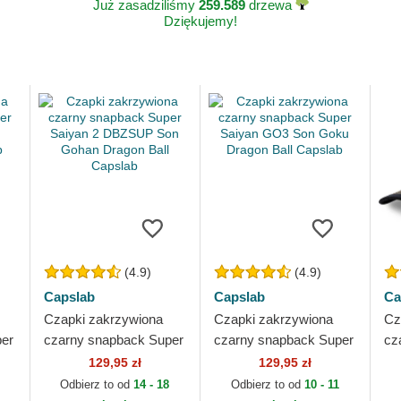
Już zasadziliśmy
259.589
drzewa
Dziękujemy!
(4.9)
(4.9)
Capslab
Capslab
Ca
Czapki zakrzywiona
Czapki zakrzywiona
Cz
per
czarny snapback Super
czarny snapback Super
cz
Saiyan 2 DBZSUP Son
Saiyan GO3 Son Goku
Sa
129,95 zł
129,95 zł
Gohan Dragon Ball
Dragon Ball Capslab
Dr
Odbierz to od
14 - 18
Odbierz to od
10 - 11