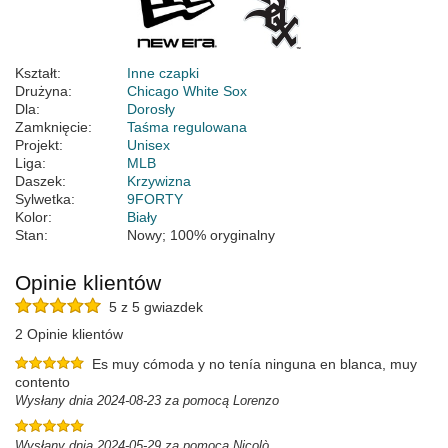
Kształt:
Inne czapki
Drużyna:
Chicago White Sox
Dla:
Dorosły
Zamknięcie:
Taśma regulowana
Projekt:
Unisex
Liga:
MLB
Daszek:
Krzywizna
Sylwetka:
9FORTY
Kolor:
Biały
Stan:
Nowy; 100% oryginalny
Opinie klientów
5 z 5 gwiazdek
2 Opinie klientów
Es muy cómoda y no tenía ninguna en blanca, muy
contento
Wysłany dnia 2024-08-23 za pomocą Lorenzo
Wysłany dnia 2024-05-29 za pomocą Nicolò