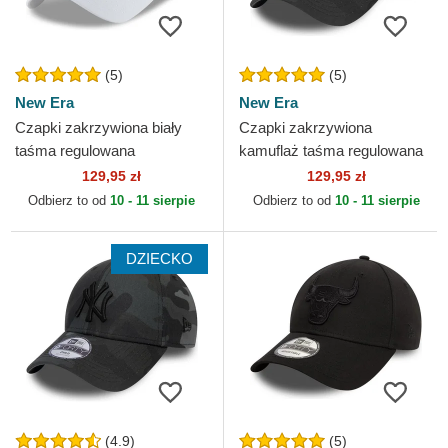
(5)
(5)
New Era
New Era
Czapki zakrzywiona biały
Czapki zakrzywiona
taśma regulowana
kamuflaż taśma regulowana
9TWENTY Core Classic
9FORTY League Essential
129,95 zł
129,95 zł
Chicago White Sox MLB
New York Yankees MLB New
Odbierz to od
10 - 11 sierpie
Odbierz to od
10 - 11 sierpie
New Era
Era
DZIECKO
(4.9)
(5)