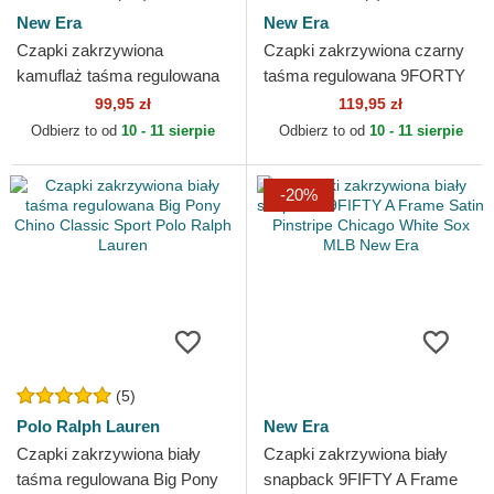
New Era
New Era
Czapki zakrzywiona
Czapki zakrzywiona czarny
kamuflaż taśma regulowana
taśma regulowana 9FORTY
dla dziecka 9FORTY League
Essential Chicago Bulls NBA
99,95 zł
119,95 zł
Essential New York
New Era
Odbierz to od
10 - 11 sierpie
Odbierz to od
10 - 11 sierpie
Yankees...
-20%
(5)
Polo Ralph Lauren
New Era
Czapki zakrzywiona biały
Czapki zakrzywiona biały
taśma regulowana Big Pony
snapback 9FIFTY A Frame