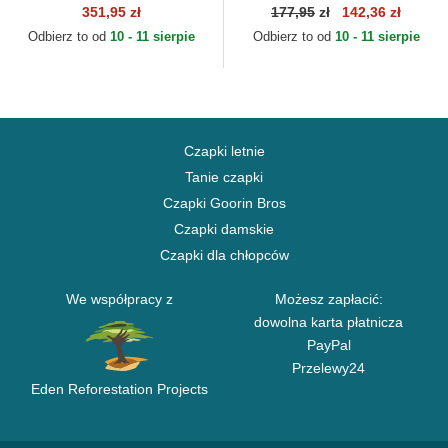
Chino Classic Sport Polo
Satin Pinstripe Chicago White
351,95 zł
177,95
zł
142,36 zł
Ralph Lauren
Sox MLB New Era
Odbierz to od
10 - 11 sierpie
Odbierz to od
10 - 11 sierpie
Czapki letnie
Tanie czapki
Czapki Goorin Bros
Czapki damskie
Czapki dla chłopców
We współpracy z
Możesz zapłacić:
dowolna karta płatnicza
PayPal
Przelewy24
Eden Reforestation Projects