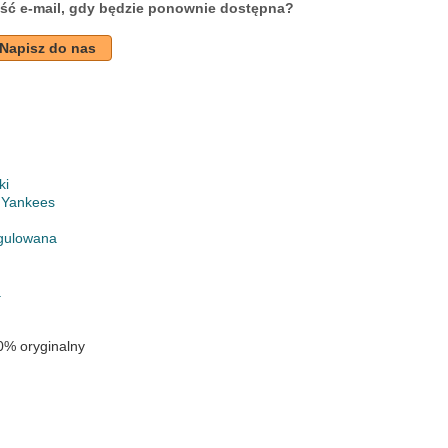
ść e-mail, gdy będzie ponownie dostępna?
Napisz do nas
ki
 Yankees
gulowana
a
0% oryginalny