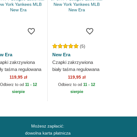
(5)
w Era
New Era
apki zakrzywiona
Czapki zakrzywiona
ały taśma regulowana
biały taśma regulowana
ORTY League
9FORTY League
119,95 zł
119,95 zł
sential New York
Essential New York
Odbierz to od
11 - 12
Odbierz to od
11 - 12
nkees MLB New Era
Yankees MLB New Era
sierpie
sierpie
Możesz zapłacić:
dowolna karta płatnicza