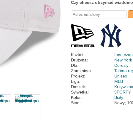
Czy chcesz otrzymać wiadomo
Kształt:
Inne czap
Drużyna:
New York
Dla:
Dorosły
Zamknięcie:
Taśma re
Projekt:
Unisex
Liga:
MLB
Daszek:
Krzywizn
Sylwetka:
9FORTY
Kolor:
Biały
Stan:
Nowy; 10