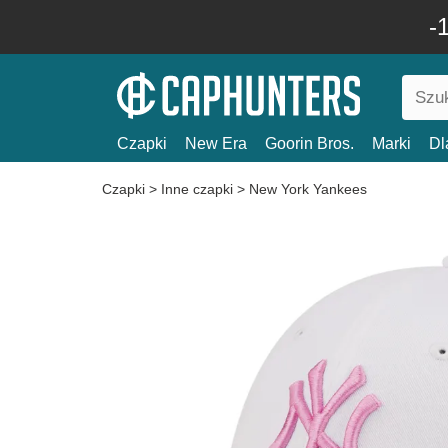
-
Czapki
New Era
Goorin Bros.
Marki
Dl
Czapki
>
Inne czapki
>
New York Yankees