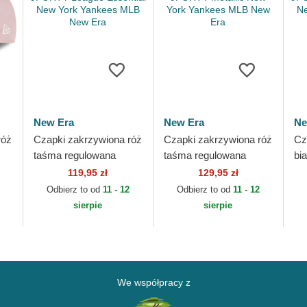
New Era
New Era
Ne
róż
Czapki zakrzywiona róż
Czapki zakrzywiona róż
Cz
taśma regulowana
taśma regulowana
bi
9FORTY League
9FORTY Metallic New
9F
119,95 zł
129,95 zł
Essential New York
York Yankees MLB
Es
Odbierz to od
11 - 12
Odbierz to od
11 - 12
ra
Yankees MLB New Era
New Era
Ya
sierpie
sierpie
We współpracy z