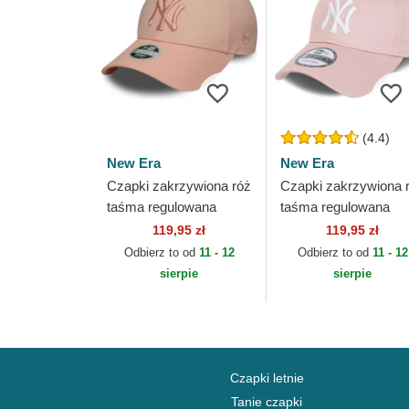
(4.4)
New Era
New Era
Czapki zakrzywiona róż
Czapki zakrzywiona 
taśma regulowana
taśma regulowana
9FORTY League
9FORTY League
119,95 zł
119,95 zł
Essential New York
Essential New York
Odbierz to od
11 - 12
Odbierz to od
11 - 12
Yankees MLB New Era
Yankees MLB New E
sierpie
sierpie
Czapki letnie
Tanie czapki