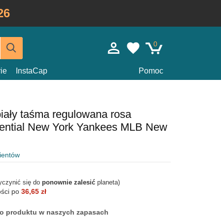
26
0
ie
InstaCap
Pomoc
iały taśma regulowana rosa
ntial New York Yankees MLB New
lientów
yczynić się do
ponownie zalesić
planeta)
ości po
36,65 zł
ego produktu w naszych zapasach