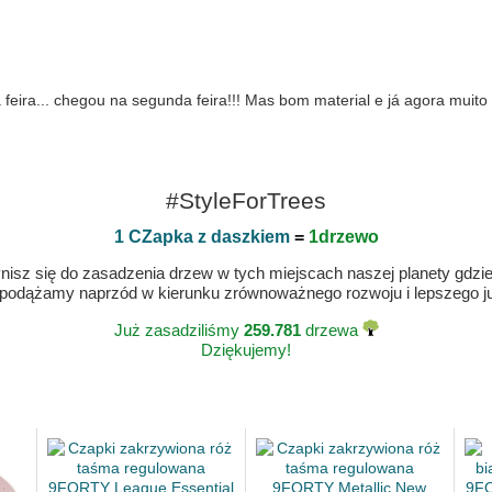
feira... chegou na segunda feira!!! Mas bom material e já agora muit
#StyleForTrees
1 CZapka z daszkiem
=
1drzewo
isz się do zasadzenia drzew w tych miejscach naszej planety gdzie n
 podążamy naprzód w kierunku zrównoważnego rozwoju i lepszego jut
Już zasadziliśmy
259.781
drzewa
Dziękujemy!