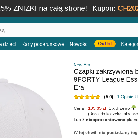
15% ZNIŻKI na całą stronę!
Kupon:
CH20
Outlet
a dzieci
Karty podarunkowe
Nowości
Kategor
New Era
Czapki zakrzywiona b
9FORTY League Esse
Era
(5.0)
1 Opinie k
Cena :
109,95 zł
1 x drzewo
(Dodaj do koszyka, aby prz
Lub 3
nieoprocentowane
płatn
W tej chwili nie posiadamy t