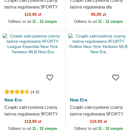
Czapki zakrzywiona czarny
Czapki zakrzywiona czarny
taśma regulowana 9FORTY
taśma regulowana dla
League Essential New York
dziecka 9FORTY League
119,95 zł
95,95 zł
Yankees MLB New Era
Essential New York
Odbierz to od
11 - 12 sierpie
Odbierz to od
11 - 12 sierpie
Yankees...
(4.8)
New Era
New Era
Czapki zakrzywiona czarny
Czapki zakrzywiona czarny
taśma regulowana 9FORTY
taśma regulowana 9FORTY
League Essential New York
Outline New York Yankees
119,95 zł
119,95 zł
Yankees MLB New Era
MLB New Era
Odbierz to od
11 - 12 sierpie
Odbierz to od
11 - 12 sierpie