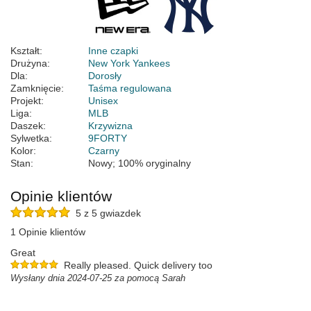
Kształt:
Inne czapki
Drużyna:
New York Yankees
Dla:
Dorosły
Zamknięcie:
Taśma regulowana
Projekt:
Unisex
Liga:
MLB
Daszek:
Krzywizna
Sylwetka:
9FORTY
Kolor:
Czarny
Stan:
Nowy; 100% oryginalny
Opinie klientów
5 z 5 gwiazdek
1 Opinie klientów
Great
Really pleased. Quick delivery too
Wysłany dnia 2024-07-25 za pomocą Sarah