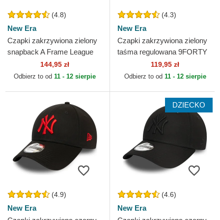
(4.8)
(4.3)
New Era
New Era
Czapki zakrzywiona zielony
Czapki zakrzywiona zielony
snapback A Frame League
taśma regulowana 9FORTY
Essential New York Yankees
Outline New York Yankees
144,95 zł
119,95 zł
MLB New Era
MLB New Era
Odbierz to od
11 - 12 sierpie
Odbierz to od
11 - 12 sierpie
DZIECKO
(4.9)
(4.6)
New Era
New Era