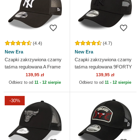
(4.4)
(4.7)
New Era
New Era
Czapki zakrzywiona czarny
Czapki zakrzywiona czarny
taśma regulowana A Frame
taśma regulowana 9FORTY
Home Field New York
Home Field New York
139,95 zł
139,95 zł
Yankees MLB New Era
Yankees MLB New Era
Odbierz to od
11 - 12 sierpie
Odbierz to od
11 - 12 sierpie
-30%