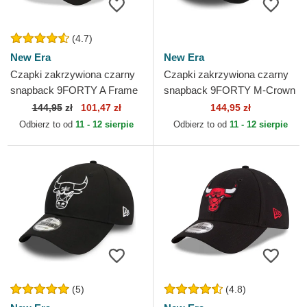
(4.7)
New Era
New Era
Czapki zakrzywiona czarny
Czapki zakrzywiona czarny
snapback 9FORTY A Frame
snapback 9FORTY M-Crown
Tonal Chicago Bulls NBA
A Frame Chicago Bulls NBA
144,95
zł
101,47 zł
144,95 zł
New Era
New Era
Odbierz to od
11 - 12 sierpie
Odbierz to od
11 - 12 sierpie
(5)
(4.8)