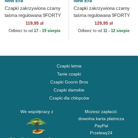
New Era
New Era
Czapki zakrzywiona czarny
Czapki zakrzywiona czarny
taśma regulowana 9FORTY
taśma regulowana 9FORTY
League Essential Chicago
The League Chicago Bulls
119,95 zł
129,95 zł
Bulls NBA New Era
NBA New Era
Odbierz to od
17 - 19 sierpie
Odbierz to od
11 - 12 sierpie
Czapki letnie
Tanie czapki
Czapki Goorin Bros
Czapki damskie
Czapki dla chłopców
We współpracy z
Możesz zapłacić:
dowolna karta płatnicza
PayPal
Przelewy24