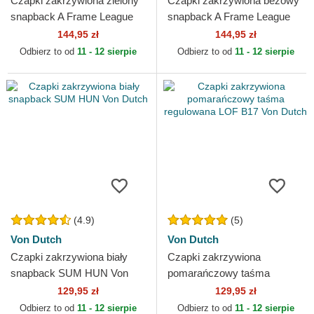
Czapki zakrzywiona zielony
Czapki zakrzywiona beżowy
snapback A Frame League
snapback A Frame League
Essential New York Yankees
Essential New York Yankees
144,95 zł
144,95 zł
MLB New Era
MLB New Era
Odbierz to od
11 - 12 sierpie
Odbierz to od
11 - 12 sierpie
(4.9)
(5)
Von Dutch
Von Dutch
Czapki zakrzywiona biały
Czapki zakrzywiona
snapback SUM HUN Von
pomarańczowy taśma
Dutch
regulowana LOF B17 Von
129,95 zł
129,95 zł
Dutch
Odbierz to od
11 - 12 sierpie
Odbierz to od
11 - 12 sierpie