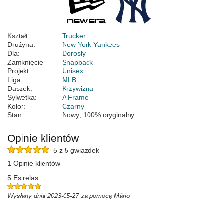
Kształt:
Trucker
Drużyna:
New York Yankees
Dla:
Dorosły
Zamknięcie:
Snapback
Projekt:
Unisex
Liga:
MLB
Daszek:
Krzywizna
Sylwetka:
A Frame
Kolor:
Czarny
Stan:
Nowy; 100% oryginalny
Opinie klientów
5 z 5 gwiazdek
1 Opinie klientów
5 Estrelas
Wysłany dnia 2023-05-27 za pomocą Mário