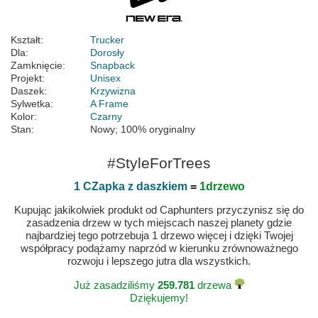
Kształt:
Trucker
Dla:
Dorosły
Zamknięcie:
Snapback
Projekt:
Unisex
Daszek:
Krzywizna
Sylwetka:
A Frame
Kolor:
Czarny
Stan:
Nowy; 100% oryginalny
#StyleForTrees
1 CZapka z daszkiem
=
1drzewo
Kupując jakikolwiek produkt od Caphunters przyczynisz się do
zasadzenia drzew w tych miejscach naszej planety gdzie
najbardziej tego potrzebuja 1 drzewo więcej i dzięki Twojej
współpracy podążamy naprzód w kierunku zrównoważnego
rozwoju i lepszego jutra dla wszystkich.
Już zasadziliśmy
259.781
drzewa
Dziękujemy!