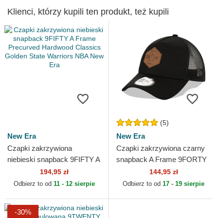
Klienci, którzy kupili ten produkt, też kupili
(5)
New Era
New Era
Czapki zakrzywiona
Czapki zakrzywiona czarny
niebieski snapback 9FIFTY A
snapback A Frame 9FORTY
Frame Precurved Hardwood
Heritage Patch New Era
194,95 zł
144,95 zł
Classics Golden State...
Odbierz to od
11 - 12 sierpie
Odbierz to od
17 - 19 sierpie
-30%