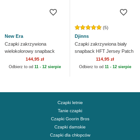
(5)
New Era
Djinns
Czapki zakrzywiona
Czapki zakrzywiona biały
wielokolorowy snapback
snapback HFT Jersey Patch
9FORTY E Frame Camo
Djinns
144,95 zł
114,95 zł
Patch New Era
Odbierz to od
11 - 12 sierpie
Odbierz to od
11 - 12 sierpie
Czapki letnie
Tanie czapki
Czapki Goorin Bros
Czapki damskie
Czapki dla chłopców