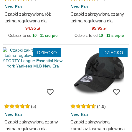
New Era
New Era
Czapki zakrzywiona róż
Czapki zakrzywiona czarny
taśma regulowana dla
taśma regulowana dla
dziecka 9FORTY League
dziecka 9FORTY League
94,95 zł
95,95 zł
Essential New York Yankees
Essential New York
Odbierz to od
10 - 11 sierpie
Odbierz to od
10 - 11 sierpie
MLB...
Yankees...
DZIECKO
DZIECKO
(5)
(4.9)
New Era
New Era
Czapki zakrzywiona czarny
Czapki zakrzywiona
taśma regulowana dla
kamuflaż taśma regulowana