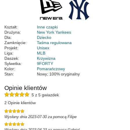
Kształt:
Inne czapki
Drużyna:
New York Yankees
Dla:
Dziecko
Zamknięcie:
Taśma regulowana
Projekt:
Unisex
Liga:
MLB
Daszek:
Krzywizna
Sylwetka:
9FORTY
Kolor:
Pomarańczowy
Stan:
Nowy; 100% oryginalny
Opinie klientów
5 z 5 gwiazdek
2 Opinie klientów
Wysłany dnia 2023-07-30 za pomocą Filipe
Wysłany dnia 2023-04-23 za pomocą Gabriel