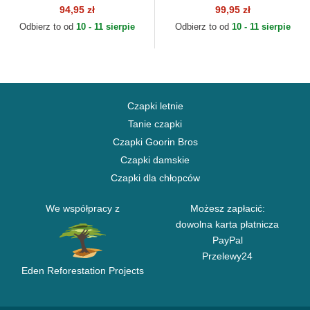
dziecka 9FORTY League
dla dziecka 9FORTY League
94,95 zł
99,95 zł
Essential New York
Essential New York
Odbierz to od
10 - 11 sierpie
Odbierz to od
10 - 11 sierpie
Yankees...
Yankees...
Czapki letnie
Tanie czapki
Czapki Goorin Bros
Czapki damskie
Czapki dla chłopców
We współpracy z
Możesz zapłacić:
dowolna karta płatnicza
PayPal
Przelewy24
Eden Reforestation Projects