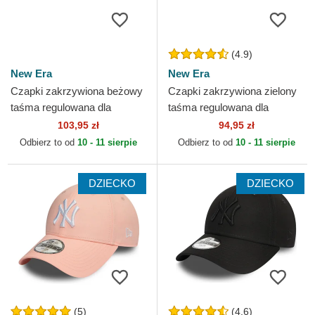
(4.9)
New Era
New Era
Czapki zakrzywiona beżowy
Czapki zakrzywiona zielony
taśma regulowana dla
taśma regulowana dla
dziecka 9FORTY Homefield
dziecka 9FORTY League
103,95 zł
94,95 zł
New York Yankees MLB
Essential New York
Odbierz to od
10 - 11 sierpie
Odbierz to od
10 - 11 sierpie
New Era
Yankees...
DZIECKO
DZIECKO
(5)
(4.6)