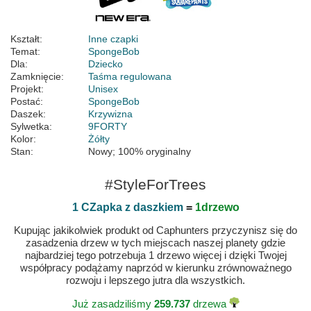
Kształt:
Inne czapki
Temat:
SpongeBob
Dla:
Dziecko
Zamknięcie:
Taśma regulowana
Projekt:
Unisex
Postać:
SpongeBob
Daszek:
Krzywizna
Sylwetka:
9FORTY
Kolor:
Żółty
Stan:
Nowy; 100% oryginalny
#StyleForTrees
1 CZapka z daszkiem
=
1drzewo
Kupując jakikolwiek produkt od Caphunters przyczynisz się do
zasadzenia drzew w tych miejscach naszej planety gdzie
najbardziej tego potrzebuja 1 drzewo więcej i dzięki Twojej
współpracy podążamy naprzód w kierunku zrównoważnego
rozwoju i lepszego jutra dla wszystkich.
Już zasadziliśmy
259.737
drzewa