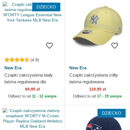
DZIECKO
(4.8)
New Era
New Era
Czapki zakrzywiona biały
Czapki zakrzywiona żółty
taśma regulowana dla
taśma regulowana
dziecka 9FORTY League
9TWENTY League Essential
94,95 zł
119,95 zł
Essential New York
Midi New York Yankees MLB
Odbierz to od
11 - 12 sierpie
Odbierz to od
17 - 19 sierpie
Yankees...
New Era
DZIECKO