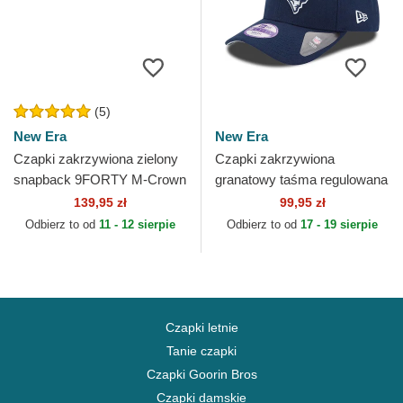
(5)
New Era
New Era
Czapki zakrzywiona zielony
Czapki zakrzywiona
snapback 9FORTY M-Crown
granatowy taśma regulowana
Player Replica Oakland
dla dziecka 9FORTY The
139,95 zł
99,95 zł
Athletics MLB New Era
League New England
Odbierz to od
11 - 12 sierpie
Odbierz to od
17 - 19 sierpie
Patriots...
Czapki letnie
Tanie czapki
Czapki Goorin Bros
Czapki damskie