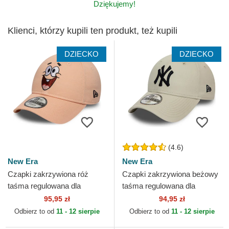
Dziękujemy!
Klienci, którzy kupili ten produkt, też kupili
DZIECKO
DZIECKO
(4.6)
New Era
New Era
Czapki zakrzywiona róż
Czapki zakrzywiona beżowy
taśma regulowana dla
taśma regulowana dla
dziecka 9FORTY Face
dziecka 9FORTY League
95,95 zł
94,95 zł
Patricio Estrella Bob Esponja
Essential New York
Odbierz to od
11 - 12 sierpie
Odbierz to od
11 - 12 sierpie
New...
Yankees...