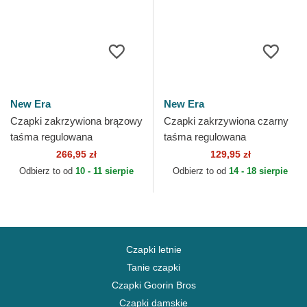
New Era
New Era
Czapki zakrzywiona brązowy
Czapki zakrzywiona czarny
taśma regulowana
taśma regulowana
9TWENTY A Frame Wool
9TWENTY Core Classic
266,95 zł
129,95 zł
Pinstripe Chicago White Sox
Chicago White Sox MLB New
Odbierz to od
10 - 11 sierpie
Odbierz to od
14 - 18 sierpie
MLB...
Era
Czapki letnie
Tanie czapki
Czapki Goorin Bros
Czapki damskie