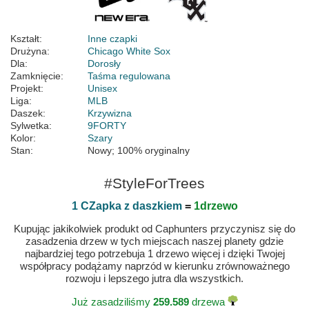
Kształt:
Inne czapki
Drużyna:
Chicago White Sox
Dla:
Dorosły
Zamknięcie:
Taśma regulowana
Projekt:
Unisex
Liga:
MLB
Daszek:
Krzywizna
Sylwetka:
9FORTY
Kolor:
Szary
Stan:
Nowy; 100% oryginalny
#StyleForTrees
1 CZapka z daszkiem
=
1drzewo
Kupując jakikolwiek produkt od Caphunters przyczynisz się do
zasadzenia drzew w tych miejscach naszej planety gdzie
najbardziej tego potrzebuja 1 drzewo więcej i dzięki Twojej
współpracy podążamy naprzód w kierunku zrównoważnego
rozwoju i lepszego jutra dla wszystkich.
Już zasadziliśmy
259.589
drzewa