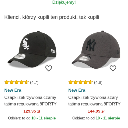
Dziękujemy!
Klienci, którzy kupili ten produkt, też kupili
(4.7)
(4.8)
New Era
New Era
Czapki zakrzywiona czarny
Czapki zakrzywiona szary
taśma regulowana 9FORTY
taśma regulowana 9FORTY
The League Chicago White
Diamond Era New York
129,95 zł
144,95 zł
Sox MLB New Era
Yankees MLB New Era
Odbierz to od
10 - 11 sierpie
Odbierz to od
10 - 11 sierpie