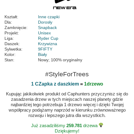
Kształt:
Inne czapki
Dla:
Dorosły
Zamknięcie:
Snapback
Projekt:
Unisex
Liga:
Ryder Cup
Daszek:
Krzywizna
Sylwetka:
9FIFTY
Kolor:
Biały
Stan:
Nowy; 100% oryginalny
#StyleForTrees
1 CZapka z daszkiem
=
1drzewo
Kupując jakikolwiek produkt od Caphunters przyczynisz się do
zasadzenia drzew w tych miejscach naszej planety gdzie
najbardziej tego potrzebuja 1 drzewo więcej i dzięki Twojej
współpracy podążamy naprzód w kierunku zrównoważnego
rozwoju i lepszego jutra dla wszystkich.
Już zasadziliśmy
259.781
drzewa
Dziękujemy!