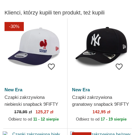
Klienci, którzy kupili ten produkt, też kupili
-30%
New Era
New Era
Czapki zakrzywiona
Czapki zakrzywiona
niebieski snapback 9FIFTY
granatowy snapback 9FIFTY
Stretch Snap Flawless
Stretch Snap New York
178,95
zł
125,27 zł
142,95 zł
French Rugby Federation
Yankees MLB New Era
Odbierz to od
11 - 12 sierpie
Odbierz to od
17 - 19 sierpie
FFR...