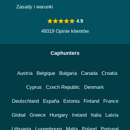
Zasady i warunki
4.9
49319 Opinie klientów
Caphunters
Austria
Belgique
Bulgaria
Canada
Croatia
Cyprus
Czech Republic
Denmark
Deutschland
España
Estonia
Finland
France
Global
Greece
Hungary
Ireland
Italia
Latvia
Lithuania
Luxembourg
Malta
Poland
Portugal