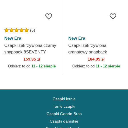
(5)
New Era
New Era
Czapki zakrzywiona czarny
Czapki zakrzywiona
snapback 9SEVENTY
granatowy snapback
Stretch Snap Stated
9SEVENTY Stretch Snap
159,95 zł
164,95 zł
Pittsburgh Penguins NHL
Flower New York Yankees
Odbierz to od
11 - 12 sierpie
Odbierz to od
11 - 12 sierpie
New Era
MLB New Era
Czapki letnie
Tanie czapki
Czapki Goorin Bros
Czapki damskie