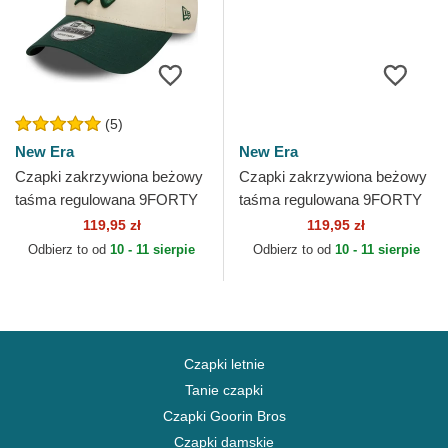
(5)
New Era
New Era
Czapki zakrzywiona beżowy
Czapki zakrzywiona beżowy
taśma regulowana 9FORTY
taśma regulowana 9FORTY
Colour Block Oakland
Colour Block Los Angeles
119,95 zł
119,95 zł
Athletics MLB New Era
Dodgers MLB New Era
Odbierz to od
10 - 11 sierpie
Odbierz to od
10 - 11 sierpie
Czapki letnie
Tanie czapki
Czapki Goorin Bros
Czapki damskie