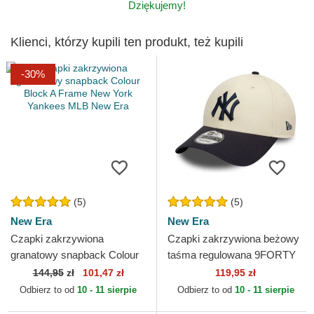
Dziękujemy!
Klienci, którzy kupili ten produkt, też kupili
-30%
(5)
(5)
New Era
New Era
Czapki zakrzywiona
Czapki zakrzywiona beżowy
granatowy snapback Colour
taśma regulowana 9FORTY
Block A Frame New York
Colour Block New York
144,95
zł
101,47 zł
119,95 zł
Yankees MLB New Era
Yankees MLB New Era
Odbierz to od
10 - 11 sierpie
Odbierz to od
10 - 11 sierpie