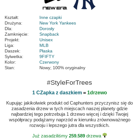
Kształt:
Inne czapki
Drużyna:
New York Yankees
Dla:
Dorosły
Zamknięcie:
Snapback
Projekt:
Unisex
Liga:
MLB
Daszek:
Płaska
Sylwetka:
9FIFTY
Kolor:
Czerwony
Stan:
Nowy; 100% oryginalny
#StyleForTrees
1 CZapka z daszkiem
=
1drzewo
Kupując jakikolwiek produkt od Caphunters przyczynisz się do
zasadzenia drzew w tych miejscach naszej planety gdzie
najbardziej tego potrzebuja 1 drzewo więcej i dzięki Twojej
współpracy podążamy naprzód w kierunku zrównoważnego
rozwoju i lepszego jutra dla wszystkich.
Już zasadziliśmy
259.589
drzewa