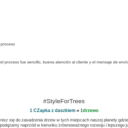
 process
o el proceso fue sencillo, buena atención al cliente y el mensaje de e
#StyleForTrees
1 CZapka z daszkiem
=
1drzewo
isz się do zasadzenia drzew w tych miejscach naszej planety gdzie n
 podążamy naprzód w kierunku zrównoważnego rozwoju i lepszego jut