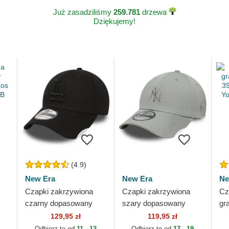
Już zasadziliśmy
259.781
drzewa
Dziękujemy!
(4.9)
New Era
New Era
Ne
Czapki zakrzywiona
Czapki zakrzywiona
Cz
czarny dopasowany
szary dopasowany
gr
39THIRTY Essential
39THIRTY Stretch
39
129,95 zł
119,95 zł
Los Angeles Dodgers
Mesh New York
Yo
Odbierz to od
11 - 12
Odbierz to od
17 - 19