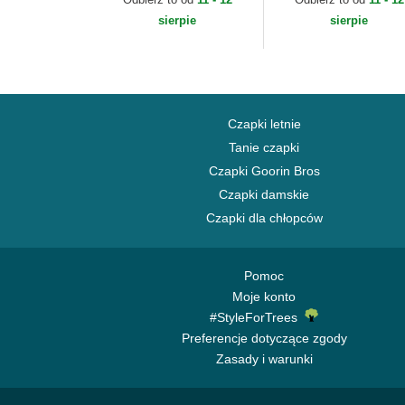
Yankees MLB New Era
MLB New Era
sierpie
sierpie
Czapki letnie
Tanie czapki
Czapki Goorin Bros
Czapki damskie
Czapki dla chłopców
Pomoc
Moje konto
#StyleForTrees
Preferencje dotyczące zgody
Zasady i warunki