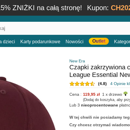
15% ZNIŻKI na całą stronę!
Kupon:
CH20
Outlet
a dzieci
Karty podarunkowe
Nowości
Kategor
New Era
Czapki zakrzywiona
League Essential N
(4.8)
4 Opinie k
Cena :
119,95 zł
1 x drzewo
(Dodaj do koszyka, aby prz
Lub 3
nieoprocentowane
płatn
W tej chwili nie posiadamy t
Czy chcesz otrzymać wiadomo