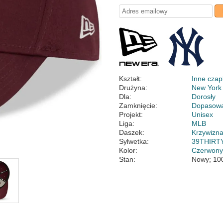
Kształt:
Inne czap
Drużyna:
New York
Dla:
Dorosły
Zamknięcie:
Dopasow
Projekt:
Unisex
Liga:
MLB
Daszek:
Krzywizn
Sylwetka:
39THIRT
Kolor:
Czerwon
Stan:
Nowy; 10