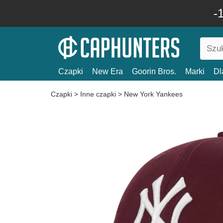
-
Czapki
New Era
Goorin Bros.
Marki
Dl
Czapki
>
Inne czapki
>
New York Yankees