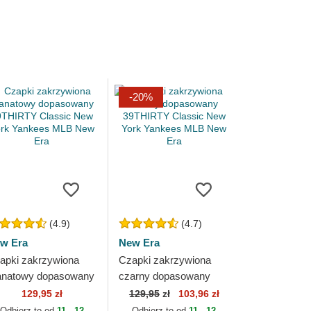
-20%
(4.9)
(4.7)
w Era
New Era
apki zakrzywiona
Czapki zakrzywiona
anatowy dopasowany
czarny dopasowany
THIRTY Classic New
39THIRTY Classic New
129,95 zł
129,95
zł
103,96 zł
rk Yankees MLB
York Yankees MLB New
Odbierz to od
11 - 12
Odbierz to od
11 - 12