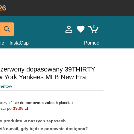
26
0
ie
InstaCap
Pomoc
 czerwony dopasowany 39THIRTY
ew York Yankees MLB New Era
lientów
yczynić się do
ponownie zalesić
planeta)
ości po
39,98 zł
ego produktu w naszych zapasach
ść e-mail, gdy będzie ponownie dostępna?