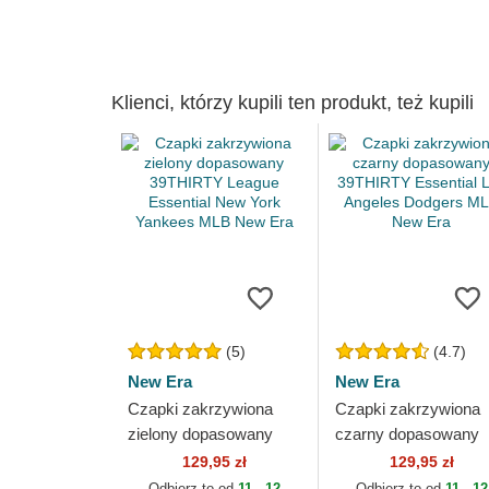
Klienci, którzy kupili ten produkt, też kupili
(5)
(4.7)
New Era
New Era
Czapki zakrzywiona
Czapki zakrzywiona
zielony dopasowany
czarny dopasowany
39THIRTY League
39THIRTY Essential
129,95 zł
129,95 zł
Essential New York
Los Angeles Dodgers
Odbierz to od
11 - 12
Odbierz to od
11 - 12