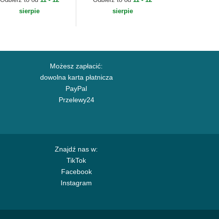
w Era
Era
sierpie
sierpie
Możesz zapłacić:
dowolna karta płatnicza
PayPal
Przelewy24
Znajdź nas w:
TikTok
Facebook
Instagram