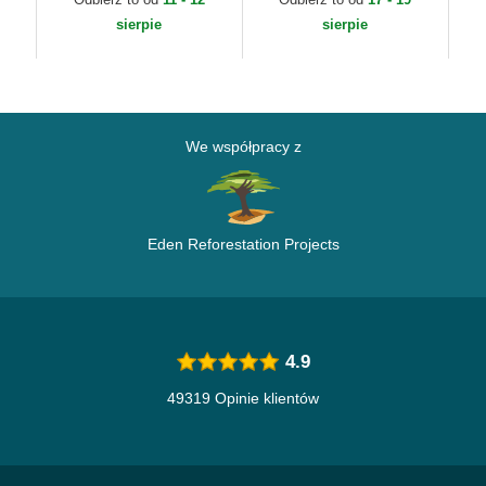
MLB New Era
Yankees MLB New Era
Ne
sierpie
sierpie
We współpracy z
Eden Reforestation Projects
4.9
49319 Opinie klientów