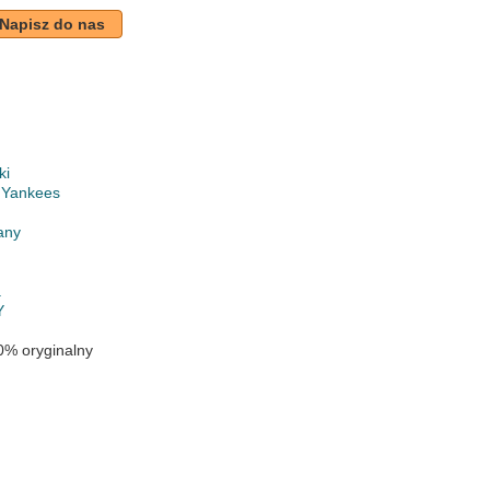
Napisz do nas
ki
 Yankees
any
a
Y
y
0% oryginalny